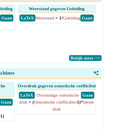
leiding
Weerstand gegeven Geleiding
​ Gaan
​ LaTeX
Weerstand
= 1/
Geleiding
​ Gaan
​Bekijk meer >>
achines
<
che
Overdruk gegeven osmotische coëfficiënt
​ LaTeX
Overmatige osmotische
​ Gaan
​ Gaan
druk
= (
Osmotische coëfficiënt
-1)*
Ideale
druk
-1)