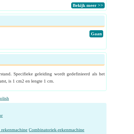
​Bekijk meer >>
​Gaan
stand. Specifieke geleiding wordt gedefinieerd als het
tst, is 1 cm2 en lengte 1 cm.
olish
or
e rekenmachine
Combinatoriek-rekenmachine