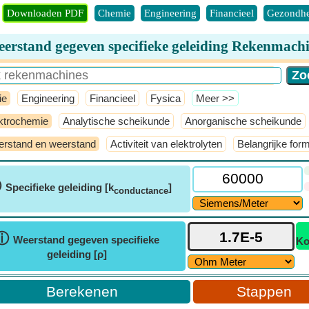
Downloaden PDF
Chemie
Engineering
Financieel
Gezondhe
erstand gegeven specifieke geleiding Rekenmach
ie
Engineering
Financieel
Fysica
​Meer >>
ktrochemie
Analytische scheikunde
Anorganische scheikunde
rstand en weerstand
Activiteit van elektrolyten
Belangrijke for
ⓘ
Specifieke geleiding [k
]
conductance
ⓘ
Weerstand gegeven specifieke
Ko
geleiding [ρ]
Stappen