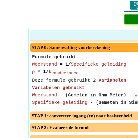

STAP 0: Samenvatting voorberekening
Formule gebruikt
Weerstand
= 1/
Specifieke geleiding
ρ
= 1/
k
conductance
Deze formule gebruikt
2
Variabelen
Variabelen gebruikt
Weerstand
-
(Gemeten in Ohm Meter)
- We
Specifieke geleiding
-
(Gemeten in Sie
STAP 1: converteer ingang (en) naar basiseenheid
STAP 2: Evalueer de formule