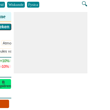
🔍
id
Wiskunde
Fysica
ine
Atmosferische Chemie
​Meer >>
mules van Gibbs Vrije Energie en Entropie en Helmholtz Vrije Energie 
+10%
-10%
⎘
piëren