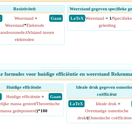
Resistiviteit
Weerstand gegeven specifieke ge
X
Weerstand
=
​ Gaan
​ LaTeX
Weerstand
= 1/
Specifieke
Weerstand
*
Elektrode
geleiding
arsdoorsnede:
/
Afstand tussen
elektroden
ke formules voor huidige efficiëntie en weerstand Rekenm
Huidige efficiëntie
Ideale druk gegeven osmotis
coëfficiënt
X
Huidige efficiëntie
=
​ Gaan
lijke massa gestort
/
Theoretische
​ LaTeX
Ideale druk
=
massa gedeponeerd
)*100
Overmatige osmotische
druk
/(
Osmotische coëfficiënt