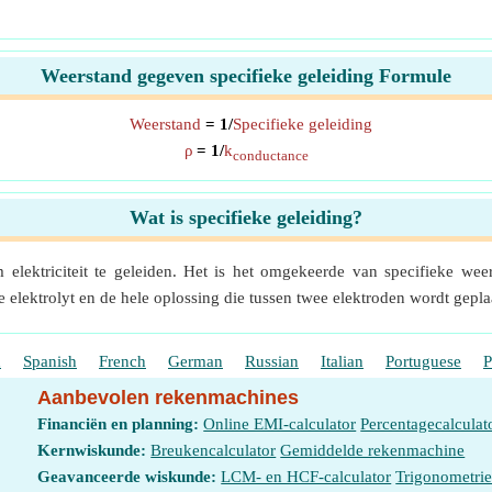
Weerstand gegeven specifieke geleiding Formule
Weerstand
= 1/
Specifieke geleiding
ρ
= 1/
k
conductance
Wat is specifieke geleiding?
elektriciteit te geleiden. Het is het omgekeerde van specifieke weer
lektrolyt en de hele oplossing die tussen twee elektroden wordt geplaa
h
Spanish
French
German
Russian
Italian
Portuguese
P
Aanbevolen rekenmachines
Financiën en planning:
Online EMI-calculator
Percentagecalculat
Kernwiskunde:
Breukencalculator
Gemiddelde rekenmachine
Geavanceerde wiskunde:
LCM- en HCF-calculator
Trigonometri