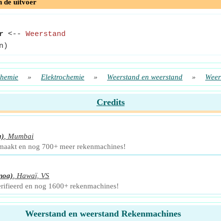
n de uitvoer
r
<--
Weerstand
n)
hemie
»
Elektrochemie
»
Weerstand en weerstand
»
Weer
Credits
a)
,
Mumbai
emaakt en nog 700+ meer rekenmachines!
noa)
,
Hawaï, VS
erifieerd en nog 1600+ rekenmachines!
Weerstand en weerstand Rekenmachines