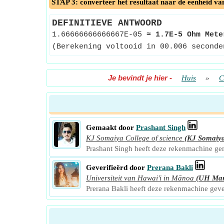
STAP 3: converteer het resultaat naar de eenheid va
DEFINITIEVE ANTWOORD
1.66666666666667E-05
≈
1.7E-5 Ohm Mete
(Berekening voltooid in 00.006 seconde
Je bevindt je hier
-
Huis
»
C
Gemaakt door
Prashant Singh
KJ Somaiya College of science
(KJ Somaiy
Prashant Singh heeft deze rekenmachine g
Geverifieërd door
Prerana Bakli
Universiteit van Hawai'i in Mānoa
(UH Ma
Prerana Bakli heeft deze rekenmachine gev