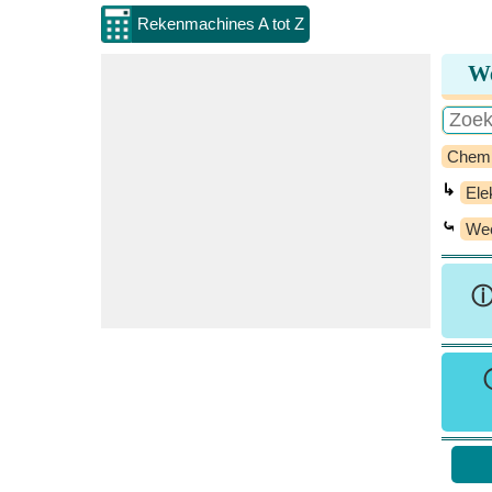
Rekenmachines A tot Z
We
Chem
↳
Ele
⤿
Wee