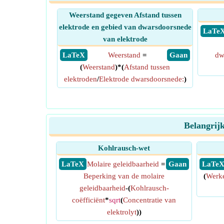
Weerstand gegeven Afstand tussen
elektrode en gebied van dwarsdoorsnede
​ LaTe
van elektrode
​ LaTeX
Weerstand
=
​ Gaan
dw
(
Weerstand
)*(
Afstand tussen
elektroden
/
Elektrode dwarsdoorsnede:
)
Belangrij
Kohlrausch-wet
​ LaTeX
Molaire geleidbaarheid
=
​ Gaan
​ LaTe
Beperking van de molaire
(
Werke
geleidbaarheid
-(
Kohlrausch-
coëfficiënt
*
sqrt
(
Concentratie van
elektrolyt
))