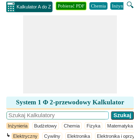
🔍
Pobierać PDF
Chemia
Inżynieria
B
Kalkulator A do Z
System 1 Φ 2-przewodowy Kalkulator
Inżynieria
Budżetowy
Chemia
Fizyka
Matematyka
↳
Elektryczny
Cywilny
Elektronika
Elektronika i oprzyr