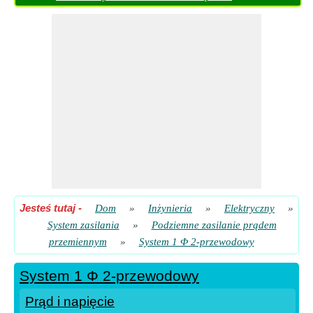
Jesteś tutaj
-
Dom
»
Inżynieria
»
Elektryczny
»
System zasilania
»
Podziemne zasilanie prądem
przemiennym
»
System 1 Φ 2-przewodowy
System 1 Φ 2-przewodowy
Prąd i napięcie