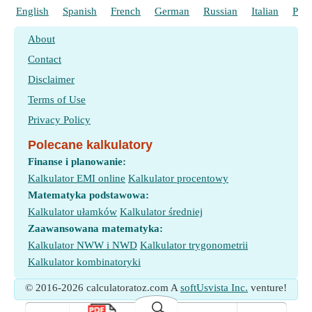
English
Spanish
French
German
Russian
Italian
Port
About
Contact
Disclaimer
Terms of Use
Privacy Policy
Polecane kalkulatory
Finanse i planowanie:
Kalkulator EMI online
Kalkulator procentowy
Matematyka podstawowa:
Kalkulator ułamków
Kalkulator średniej
Zaawansowana matematyka:
Kalkulator NWW i NWD
Kalkulator trygonometrii
Kalkulator kombinatoryki
© 2016-2026 calculatoratoz.com A
softUsvista Inc.
venture!
🔍