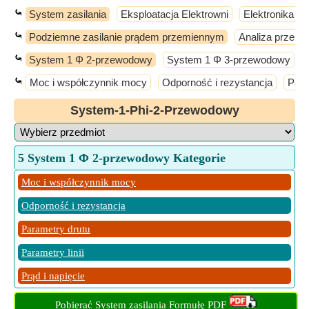
⤿
System zasilania
Eksploatacja Elektrowni
Elektronika m
⤿
Podziemne zasilanie prądem przemiennym
Analiza przepł
⤿
System 1 Φ 2-przewodowy
System 1 Φ 3-przewodowy
⤿
Moc i współczynnik mocy
Odporność i rezystancja
Para
System-1-Phi-2-Przewodowy
5 System 1 Φ 2-przewodowy Kategorie
Moc i współczynnik mocy
Odporność i rezystancja
Parametry drutu
Parametry linii
Prąd i napięcie
Pobierać System zasilania Formułę PDF