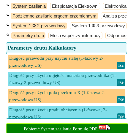
⤿
System zasilania
Eksploatacja Elektrowni
Elektronika m
⤿
Podziemne zasilanie prądem przemiennym
Analiza przepł
⤿
System 1 Φ 2-przewodowy
System 1 Φ 3-przewodowy
⤿
Parametry drutu
Moc i współczynnik mocy
Odporność i 
Parametry drutu Kalkulatory
Długość przewodu przy użyciu stałej (1-fazowy 2-
przewodowy US)
​ Iść
Długość przy użyciu objętości materiału przewodnika (1-
fazowy 2-przewodowy US)
​ Iść
Długość przy użyciu pola przekroju X (1-fazowa 2-
przewodowa US)
​ Iść
Długość przy użyciu prądu obciążenia (1-fazowa, 2-
przewodowa US)
​ Iść
Długość przy użyciu rezystancji (1-fazowa, 2-przewodowa
Pobierać System zasilania Formułę PDF