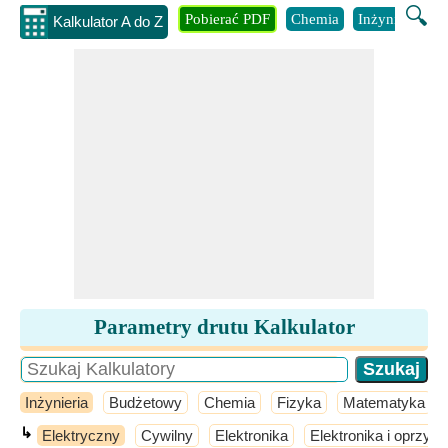
🔍
Pobierać PDF
Chemia
Inżynieria
B
Kalkulator A do Z
Parametry drutu Kalkulator
Inżynieria
Budżetowy
Chemia
Fizyka
Matematyka
↳
Elektryczny
Cywilny
Elektronika
Elektronika i oprzyr