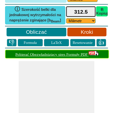
ⓘ
Szerokość belki dla
⎘
Kopiuj
jednakowej wytrzymałości na
naprężenie zginające [b
]
Beam
Kroki
👎
👍
Formuła
LaTeX
Resetowanie
Pobierać Obezwładniający stres Formuły PDF