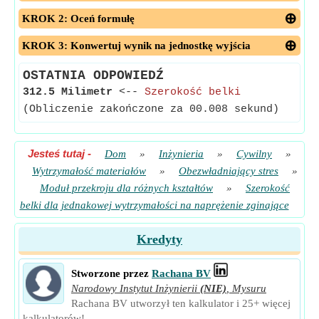
KROK 2: Oceń formułę
KROK 3: Konwertuj wynik na jednostkę wyjścia
OSTATNIA ODPOWIEDŹ
312.5 Milimetr
<--
Szerokość belki
(Obliczenie zakończone za 00.008 sekund)
Jesteś tutaj
-
Dom
»
Inżynieria
»
Cywilny
»
Wytrzymałość materiałów
»
Obezwładniający stres
»
Moduł przekroju dla różnych kształtów
»
Szerokość
belki dla jednakowej wytrzymałości na naprężenie zginające
Kredyty
Stworzone przez
Rachana BV
Narodowy Instytut Inżynierii
(NIE)
,
Mysuru
Rachana BV utworzył ten kalkulator i 25+ więcej
kalkulatorów!