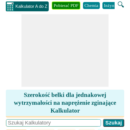
🔍
Pobierać PDF
Chemia
Inżynieria
B
Kalkulator A do Z
Szerokość belki dla jednakowej
wytrzymałości na naprężenie zginające
Kalkulator