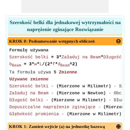
Szerokość belki dla jednakowej wytrzymałości na
naprężenie zginające Rozwiązanie
KROK 0: Podsumowanie wstępnych obliczeń
Formułę używana
Szerokość belki
= 3*
Załaduj na Beam
*
Długość be
b
= 3*
w
*
L
/(2*
f
*
d
^2)
Beam
Beam
Ta formuła używa
5
Zmienne
Używane zmienne
Szerokość belki
-
(Mierzone w Milimetr)
- Szero
Załaduj na Beam
-
(Mierzone w Newton)
- Obciąże
Długość belki
-
(Mierzone w Milimetr)
- Długość
Dopuszczalne naprężenie zginające
-
(Mierzone 
Głębokość promienia
-
(Mierzone w Milimetr)
- G
KROK 1: Zamień wejście (a) na jednostkę bazową