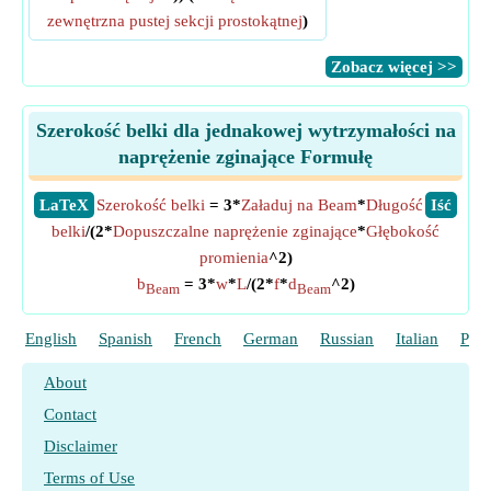
zewnętrzna pustej sekcji prostokątnej
)
​Zobacz więcej >>
Szerokość belki dla jednakowej wytrzymałości na
naprężenie zginające Formułę
​LaTeX
Szerokość belki
= 3*
Załaduj na Beam
*
Długość
​Iść
belki
/(2*
Dopuszczalne naprężenie zginające
*
Głębokość
promienia
^2)
b
= 3*
w
*
L
/(2*
f
*
d
^2)
Beam
Beam
English
Spanish
French
German
Russian
Italian
Port
About
Contact
Disclaimer
Terms of Use