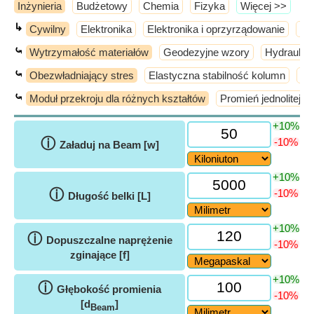
Inżynieria
Budżetowy
Chemia
Fizyka
​Więcej >>
↳
Cywilny
Elektronika
Elektronika i oprzyrządowanie
El
⤿
Wytrzymałość materiałów
Geodezyjne wzory
Hydraulika
⤿
Obezwładniający stres
Elastyczna stabilność kolumn
En
⤿
Moduł przekroju dla różnych kształtów
Promień jednolitej si
+10%
ⓘ
-10%
Załaduj na Beam [w]
+10%
ⓘ
-10%
Długość belki [L]
+10%
ⓘ
Dopuszczalne naprężenie
-10%
zginające [f]
+10%
ⓘ
Głębokość promienia
-10%
[d
]
Beam