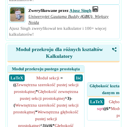
Zweryfikowane przez
Ajusz Singh
Uniwersytet Gautama Buddy
(GBU)
,
Większy
Noida
Ajusz Singh zweryfikował ten kalkulator i 100+ więcej
kalkulatorów!
Moduł przekroju dla różnych kształtów
<
Kalkulatory
Moduł przekroju pustego prostokąta
​ LaTeX
Moduł sekcji
=
​ Iść
((
Zewnętrzna szerokość pustej sekcji
Głębokość kształtu 
prostokątnej
*
Głębokość zewnętrzna
danym modul
pustej sekcji prostokątnej
^3)-
​ LaTeX
Głębokość
(
Wewnętrzna szerokość pustej sekcji
sqrt
((6*
Moduł se
prostokątnej
*
Wewnętrzna głębokość
przek
pustej sekcji
prostokątnej
^3))/(6*
Głębokość