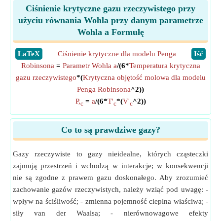
Ciśnienie krytyczne gazu rzeczywistego przy
użyciu równania Wohla przy danym parametrze
Wohla a Formułę
​LaTeX
Ciśnienie krytyczne dla modelu Penga
​Iść
Robinsona
=
Parametr Wohla a
/(6*
Temperatura krytyczna
gazu rzeczywistego
*(
Krytyczna objętość molowa dla modelu
Penga Robinsona
^2))
P,
=
a
/(6*
T'
*(
V'
^2))
c
c
c
Co to są prawdziwe gazy?
Gazy rzeczywiste to gazy nieidealne, których cząsteczki
zajmują przestrzeń i wchodzą w interakcje; w konsekwencji
nie są zgodne z prawem gazu doskonałego. Aby zrozumieć
zachowanie gazów rzeczywistych, należy wziąć pod uwagę: -
wpływ na ściśliwość; - zmienna pojemność cieplna właściwa; -
siły van der Waalsa; - nierównowagowe efekty