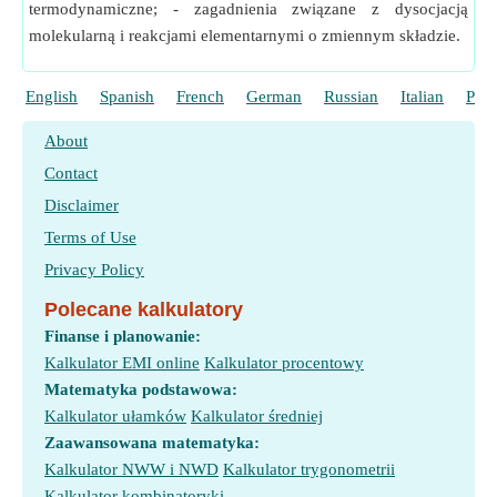
termodynamiczne; - zagadnienia związane z dysocjacją
molekularną i reakcjami elementarnymi o zmiennym składzie.
English
Spanish
French
German
Russian
Italian
Port
About
Contact
Disclaimer
Terms of Use
Privacy Policy
Polecane kalkulatory
Finanse i planowanie:
Kalkulator EMI online
Kalkulator procentowy
Matematyka podstawowa:
Kalkulator ułamków
Kalkulator średniej
Zaawansowana matematyka:
Kalkulator NWW i NWD
Kalkulator trygonometrii
Kalkulator kombinatoryki