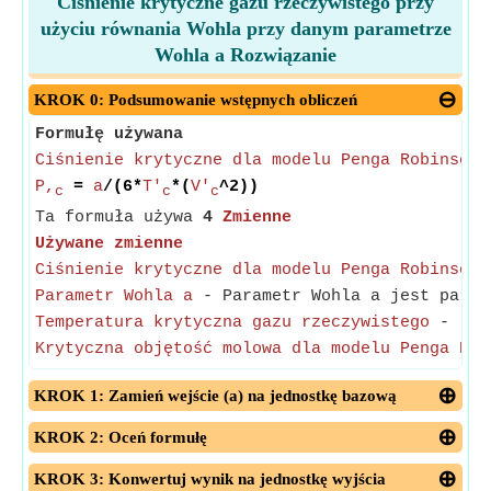
Ciśnienie krytyczne gazu rzeczywistego przy
użyciu równania Wohla przy danym parametrze
Wohla a Rozwiązanie
KROK 0: Podsumowanie wstępnych obliczeń
Formułę używana
Ciśnienie krytyczne dla modelu Penga Robinsona
P,
=
a
/(6*
T'
*(
V'
^2))
c
c
c
Ta formuła używa
4
Zmienne
Używane zmienne
Ciśnienie krytyczne dla modelu Penga Robinsona
Parametr Wohla a
- Parametr Wohla a jest param
Temperatura krytyczna gazu rzeczywistego
-
(Mi
Krytyczna objętość molowa dla modelu Penga Rob
KROK 1: Zamień wejście (a) na jednostkę bazową
KROK 2: Oceń formułę
KROK 3: Konwertuj wynik na jednostkę wyjścia