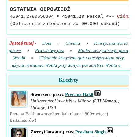
OSTATNIA ODPOWIEDŹ
45941.2780656304
≈
45941.28 Pascal
<--
Ciśnien
(Obliczenie zakończone za 00.006 sekund)
Jesteś tutaj
-
Dom
»
Chemia
»
Kinetyczna teoria
gazów
»
Prawdziwy gaz
»
Model rzeczywistego gazu
Wohla
»
Ciśnienie krytyczne gazu rzeczywistego przy
użyciu równania Wohla przy danym parametrze Wohla a
Kredyty
Stworzone przez
Prerana Bakli
Uniwersytet Hawajski w Mānoa
(UH Manoa)
,
Hawaje, USA
Prerana Bakli utworzył ten kalkulator i 800+ więcej
kalkulatorów!
Zweryfikowane przez
Prashant Singh