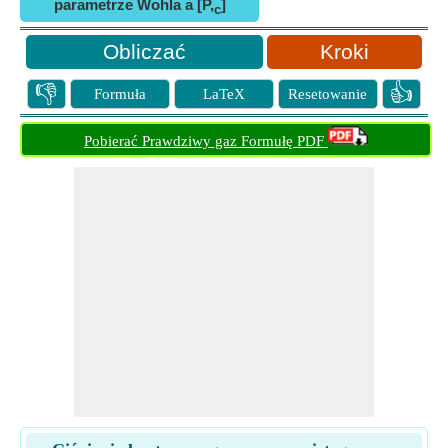
parametrze Wohla a [P,
]
c
Kroki
👎
👍
Formuła
LaTeX
Resetowanie
Pobierać Prawdziwy gaz Formułę PDF