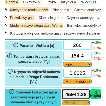
Chemia
Budżetowy
Fizyka
Inżynieria
​Więcej >>
↳
Kinetyczna teoria gazów
Biochemia
Chemia analityczna
⤿
Prawdziwy gaz
Ciśnienie gazu
Czynnik acentryczny
⤿
Model rzeczywistego gazu Wohla
Berthelot i zmodyfikowa
⤿
Krytyczna objętość molowa gazu rzeczywistego dla paramet
+10%
ⓘ
Parametr Wohla a [a]
-10%
+10%
ⓘ
Temperatura krytyczna gazu
-10%
rzeczywistego [T'
]
c
+10%
ⓘ
Krytyczna objętość molowa
-10%
dla modelu Penga Robinsona
[V'
]
c
ⓘ
Ciśnienie krytyczne gazu
⎘
Kopiuj
rzeczywistego przy użyciu
równania Wohla przy danym