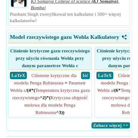
KJ Somaiya College of science
(KJ Somaiya)
,
Bombaj
Prashant Singh zweryfikował ten kalkulator i 500+ więcej
kalkulatorów!
Model rzeczywistego gazu Wohla Kalkulatory
<
Ciśnienie krytyczne gazu rzeczywistego
Ciśnienie krytyczne
przy użyciu równania Wohla przy
przy użyciu równ
danym parametrze Wohla c
danym parame
​ LaTeX
Ciśnienie krytyczne dla
​ Iść
​ LaTeX
Ciśnienie 
modelu Penga Robinsona
=
Parametr
modelu Penga Rob
Wohla c
/(4*(
Temperatura krytyczna gazu
Wohla a
/(6*
Temperat
rzeczywistego
^2)*(
Krytyczna objętość
rzeczywistego
*(
Kr
molowa dla modelu Penga
molowa dla m
Robinsona
^3))
Robins
​Zobacz więcej >>