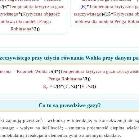
a
/(6*
Temperatura krytyczna gazu
[R]
*
Temperatura krytyczna g
zywistego
*(
Krytyczna objętość
rzeczywistego
)/(15*
Krytyczna ob
molowa dla modelu Penga
molowa dla modelu Penga Robi
Robinsona
^2))
 rzeczywistego przy użyciu równania Wohla przy danym p
insona
=
Parametr Wohla c
/(4*(
Temperatura krytyczna gazu rzeczywist
Penga Robinsona
^3))
P,
=
c
/(4*(
T'
^2)*(
V'
^3))
c
c
c
Co to są prawdziwe gazy?
czki zajmują przestrzeń i wchodzą w interakcje; w konsekwencji ni
uwagę: - wpływ na ściśliwość; - zmienna pojemność cieplna właści
 molekularną i reakcjami elementarnymi o zmiennym składzie.