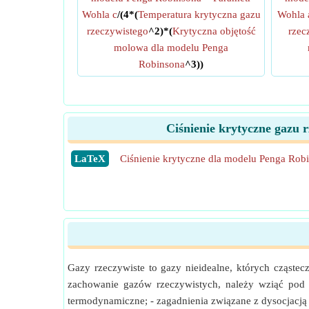
Wohla c
/(4*(
Temperatura krytyczna gazu
Wohla 
rzeczywistego
^2)*(
Krytyczna objętość
rzec
molowa dla modelu Penga
Robinsona
^3))
Ciśnienie krytyczne gazu
​LaTeX
Ciśnienie krytyczne dla modelu Penga Rob
Gazy rzeczywiste to gazy nieidealne, których cząste
zachowanie gazów rzeczywistych, należy wziąć pod 
termodynamiczne; - zagadnienia związane z dysocjacją