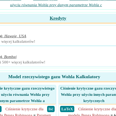
użyciu równania Wohla przy danym parametrze Wohla c
Kredyty
a)
,
Hawaje, USA
+ więcej kalkulatorów!
a)
,
Bombaj
 i 500+ więcej kalkulatorów!
Model rzeczywistego gazu Wohla Kalkulatory
ie krytyczne gazu rzeczywistego
Ciśnienie krytyczne gazu rzeczy
 użyciu równania Wohla przy
Wohla przy użyciu innych para
anym parametrze Wohla a
krytycznych
X
Ciśnienie krytyczne dla
​ Iść
​ LaTeX
Ciśnienie krytyczne dl
lu Penga Robinsona
=
Parametr
modelu Penga Robinsona
= (