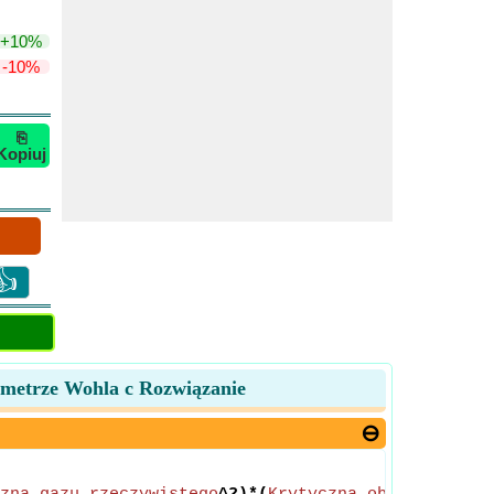
+10%
-10%
⎘
Kopiuj
👍
ametrze Wohla c Rozwiązanie