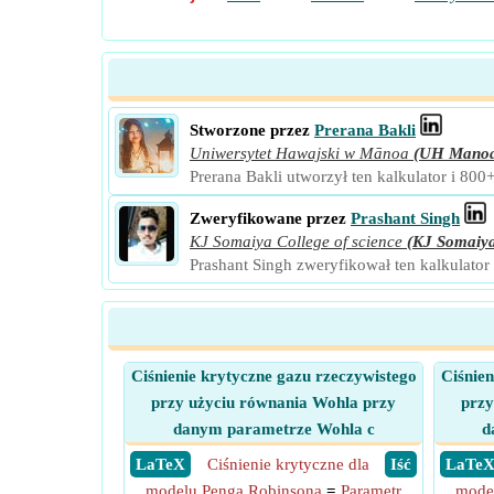
Stworzone przez
Prerana Bakli
Uniwersytet Hawajski w Mānoa
(UH Mano
Prerana Bakli utworzył ten kalkulator i 800
Zweryfikowane przez
Prashant Singh
KJ Somaiya College of science
(KJ Somaiy
Prashant Singh zweryfikował ten kalkulator
Ciśnienie krytyczne gazu rzeczywistego
Ciśnien
przy użyciu równania Wohla przy
przy
danym parametrze Wohla c
d
​ LaTeX
Ciśnienie krytyczne dla
​ Iść
​ LaTe
modelu Penga Robinsona
=
Parametr
mode