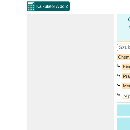
Kalkulator A do Z
Chem
↳
Kin
⤿
Pra
⤿
Mod
⤿
Kry