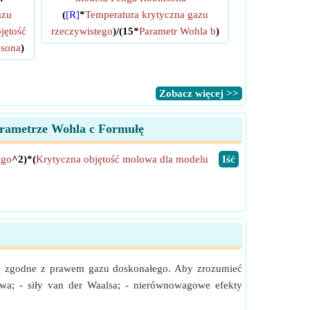
azu
(
[R]
*
Temperatura krytyczna gazu
jętość
rzeczywistego
)/(15*
Parametr Wohla b
)
nsona
)
​Zobacz więcej >>
arametrze Wohla c Formułę
ego
^2)*(
Krytyczna objętość molowa dla modelu
​Iść
e są zgodne z prawem gazu doskonałego. Aby zrozumieć
wa; - siły van der Waalsa; - nierównowagowe efekty