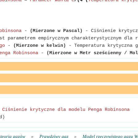
obinsona
=
Parametr Wohla c
/(4*(
Temperatura krytyc
obinsona
-
(Mierzone w Pascal)
- Ciśnienie krytycz
t parametrem empirycznym charakterystycznym dla r
go
-
(Mierzone w kelwin)
- Temperatura krytyczna g
enga Robinsona
-
(Mierzone w Metr sześcienny / Mol
-
Ciśnienie krytyczne dla modelu Penga Robinsona
d)
 teoria gazów
»
Prawdziwy gaz
»
Model rzeczywistego gazu 