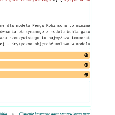
zna gazu rzeczywistego
^2)*(
Krytyczna objętość mol
ne dla modelu Penga Robinsona to minimalne ciśnien
ównania otrzymanego z modelu Wohla gazu rzeczywis
azu rzeczywistego to najwyższa temperatura, w któr
e)
- Krytyczna objętość molowa w modelu Penga Robi
Wohla
»
Ciśnienie krytyczne gazu rzeczywistego przy