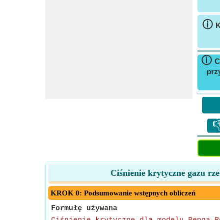
ⓘ
K
ⓘ
C
prz

Ciśnienie krytyczne gazu r
KROK 0: Podsumowanie wstępnych obliczeń
Formułę używana