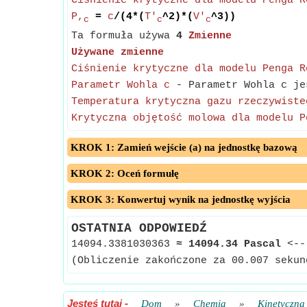
Ciśnienie krytyczne dla modelu Penga R
P,
=
c
/(4*(
T'
^2)*(
V'
^3))
c
c
c
Ta formuła używa
4
Zmienne
Używane zmienne
Ciśnienie krytyczne dla modelu Penga R
Parametr Wohla c
- Parametr Wohla c jes
Temperatura krytyczna gazu rzeczywiste
Krytyczna objętość molowa dla modelu P
KROK 1: Zamień wejście (a) na jednostkę bazową
KROK 2: Oceń formułę
KROK 3: Konwertuj wynik na jednostkę wyjścia
OSTATNIA ODPOWIEDŹ
14094.3381030363
≈
14094.34 Pascal
<-
(Obliczenie zakończone za 00.007 sekun
Jesteś tutaj
-
Dom
»
Chemia
»
Kinetyczna