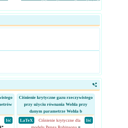
<
wistego
Ciśnienie krytyczne gazu rzeczywistego
metrów
przy użyciu równania Wohla przy
danym parametrze Wohla b
a
​ Iść
​ LaTeX
Ciśnienie krytyczne dla
​ Iść
4*
modelu Penga Robinsona
=