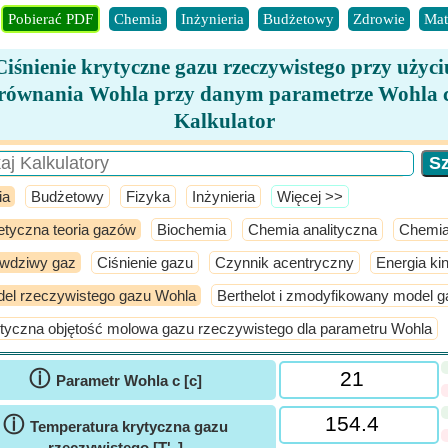
Pobierać PDF
Chemia
Inżynieria
Budżetowy
Zdrowie
Mat
Ciśnienie krytyczne gazu rzeczywistego przy użyci
równania Wohla przy danym parametrze Wohla 
Kalkulator
ia
Budżetowy
Fizyka
Inżynieria
​Więcej >>
etyczna teoria gazów
Biochemia
Chemia analityczna
Chemia
wdziwy gaz
Ciśnienie gazu
Czynnik acentryczny
Energia ki
el rzeczywistego gazu Wohla
Berthelot i zmodyfikowany model g
tyczna objętość molowa gazu rzeczywistego dla parametru Wohla
ⓘ
Parametr Wohla c [c]
ⓘ
Temperatura krytyczna gazu
rzeczywistego [T'
]