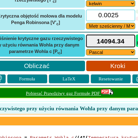
c
rytyczna objętość molowa dla modelu
Penga Robinsona [V'
]
c
iśnienie krytyczne gazu rzeczywistego
y użyciu równania Wohla przy danym
parametrze Wohla c [P,
]
c
Kroki

Formuła
LaTeX
Resetowanie
Pobierać Prawdziwy gaz Formułę PDF
zeczywistego przy użyciu równania Wohla przy danym par