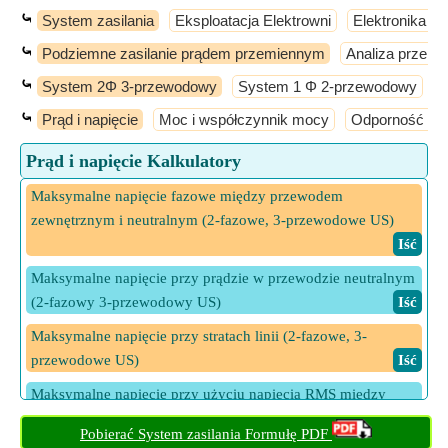
⤿
System zasilania
Eksploatacja Elektrowni
Elektronika m
⤿
Podziemne zasilanie prądem przemiennym
Analiza przepł
⤿
System 2Φ 3-przewodowy
System 1 Φ 2-przewodowy
S
⤿
Prąd i napięcie
Moc i współczynnik mocy
Odporność i r
Prąd i napięcie Kalkulatory
Maksymalne napięcie fazowe między przewodem
zewnętrznym i neutralnym (2-fazowe, 3-przewodowe US)
​ Iść
Maksymalne napięcie przy prądzie w przewodzie neutralnym
(2-fazowy 3-przewodowy US)
​ Iść
Maksymalne napięcie przy stratach linii (2-fazowe, 3-
przewodowe US)
​ Iść
Maksymalne napięcie przy użyciu napięcia RMS między
przewodem zewnętrznym i neutralnym (2-fazowy 3-
Pobierać System zasilania Formułę PDF
przewodowy US)
​ Iść