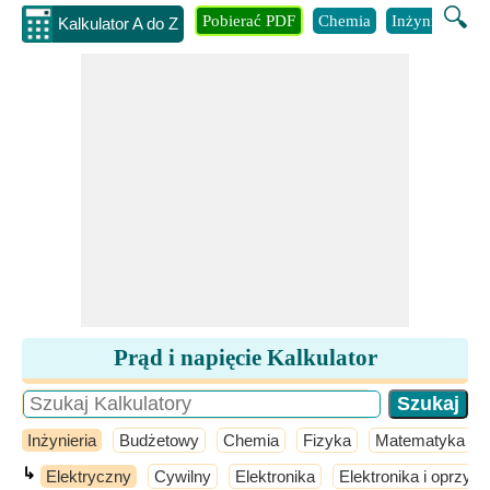
🔍
Pobierać PDF
Chemia
Inżynieria
B
Kalkulator A do Z
Prąd i napięcie Kalkulator
Inżynieria
Budżetowy
Chemia
Fizyka
Matematyka
↳
Elektryczny
Cywilny
Elektronika
Elektronika i oprzyr