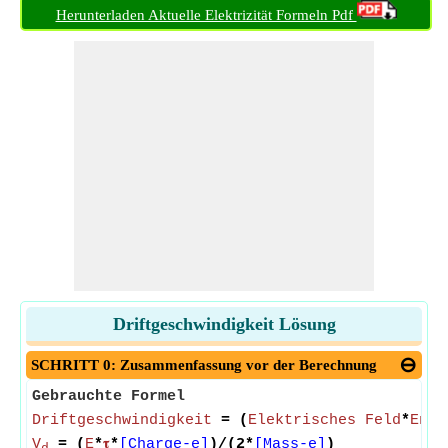
Herunterladen Aktuelle Elektrizität Formeln Pdf
Driftgeschwindigkeit Lösung
SCHRITT 0: Zusammenfassung vor der Berechnung
Gebrauchte Formel
Driftgeschwindigkeit
= (
Elektrisches Feld
*
Ents
V
= (
E
*
𝛕
*
[Charge-e]
)/(2*
[Mass-e]
)