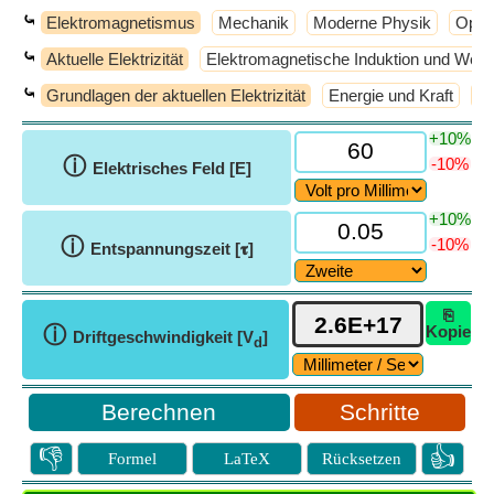
⤿
Elektromagnetismus
Mechanik
Moderne Physik
Optik
⤿
Aktuelle Elektrizität
Elektromagnetische Induktion und Wec
⤿
Grundlagen der aktuellen Elektrizität
Energie und Kraft
S
+10%
ⓘ
-10%
Elektrisches Feld [E]
+10%
ⓘ
-10%
Entspannungszeit [𝛕]
⎘
ⓘ
Kopie
Driftgeschwindigkeit [V
]
d
Schritte
👎
👍
Formel
LaTeX
Rücksetzen