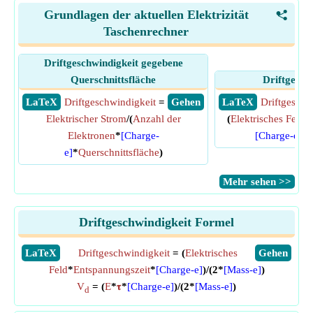
Grundlagen der aktuellen Elektrizität
<
Taschenrechner
Driftgeschwindigkeit gegebene
Querschnittsfläche
Driftgesch
​ LaTeX
Driftgeschwindigkeit
=
​ Gehen
​ LaTeX
Driftgeschw
Elektrischer Strom
/(
Anzahl der
(
Elektrisches Feld
*
Elektronen
*
[Charge-
[Charge-e]
)/
e]
*
Querschnittsfläche
)
​Mehr sehen >>
Driftgeschwindigkeit Formel
​LaTeX
Driftgeschwindigkeit
= (
Elektrisches
​Gehen
Feld
*
Entspannungszeit
*
[Charge-e]
)/(2*
[Mass-e]
)
V
= (
E
*
𝛕
*
[Charge-e]
)/(2*
[Mass-e]
)
d