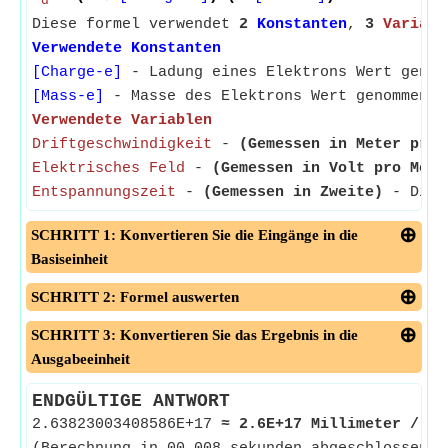
d
Diese formel verwendet
2
Konstanten
,
3
Variabl
Verwendete Konstanten
[Charge-e]
- Ladung eines Elektrons Wert genom
[Mass-e]
- Masse des Elektrons Wert genommen a
Verwendete Variablen
Driftgeschwindigkeit
-
(Gemessen in Meter pro 
Elektrisches Feld
-
(Gemessen in Volt pro Mete
Entspannungszeit
-
(Gemessen in Zweite)
- Die R
SCHRITT 1: Konvertieren Sie die Eingänge in die
Basiseinheit
SCHRITT 2: Formel auswerten
SCHRITT 3: Konvertieren Sie das Ergebnis in die
Ausgabeeinheit
ENDGÜLTIGE ANTWORT
2.63823003408586E+17
≈
2.6E+17 Millimeter / Se