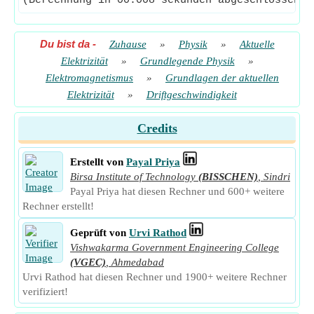
(Berechnung in 00.008 sekunden abgeschlossen)
Du bist da
-
Zuhause
»
Physik
»
Aktuelle
Elektrizität
»
Grundlegende Physik
»
Elektromagnetismus
»
Grundlagen der aktuellen
Elektrizität
»
Driftgeschwindigkeit
Credits
Erstellt von
Payal Priya
Birsa Institute of Technology
(BISSCHEN)
,
Sindri
Payal Priya hat diesen Rechner und 600+ weitere
Rechner erstellt!
Geprüft von
Urvi Rathod
Vishwakarma Government Engineering College
(VGEC)
,
Ahmedabad
Urvi Rathod hat diesen Rechner und 1900+ weitere Rechner
verifiziert!