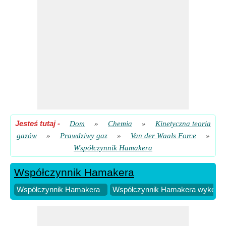
Jesteś tutaj
-
Dom
»
Chemia
»
Kinetyczna teoria
gazów
»
Prawdziwy gaz
»
Van der Waals Force
»
Współczynnik Hamakera
Współczynnik Hamakera
Współczynnik Hamakera
Współczynnik Hamakera wykorzystu