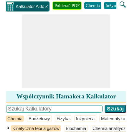
🔍
Pobierać PDF
Chemia
Inżynieria
B
Kalkulator A do Z
Współczynnik Hamakera Kalkulator
Chemia
Budżetowy
Fizyka
Inżynieria
Matematyka
↳
Kinetyczna teoria gazów
Biochemia
Chemia analityczna