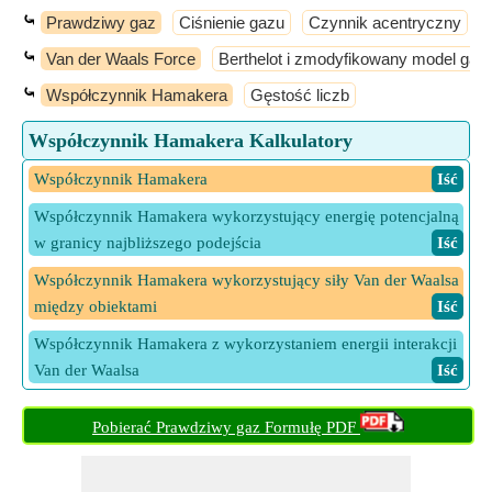
⤿
Prawdziwy gaz
Ciśnienie gazu
Czynnik acentryczny
⤿
Van der Waals Force
Berthelot i zmodyfikowany model gazu
⤿
Współczynnik Hamakera
Gęstość liczb
Współczynnik Hamakera Kalkulatory
Współczynnik Hamakera
​ Iść
Współczynnik Hamakera wykorzystujący energię potencjalną
w granicy najbliższego podejścia
​ Iść
Współczynnik Hamakera wykorzystujący siły Van der Waalsa
między obiektami
​ Iść
Współczynnik Hamakera z wykorzystaniem energii interakcji
Van der Waalsa
​ Iść
Pobierać Prawdziwy gaz Formułę PDF