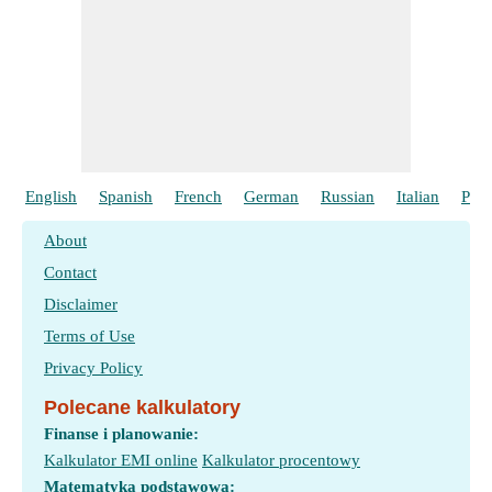
English
Spanish
French
German
Russian
Italian
Port
About
Contact
Disclaimer
Terms of Use
Privacy Policy
Polecane kalkulatory
Finanse i planowanie:
Kalkulator EMI online
Kalkulator procentowy
Matematyka podstawowa: