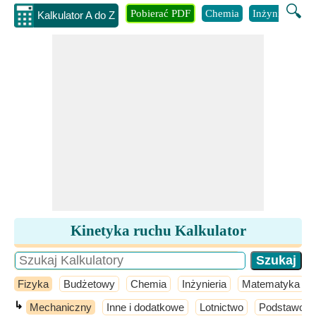
🔍
Pobierać PDF
Chemia
Inżynieria
B
Kalkulator A do Z
Kinetyka ruchu Kalkulator
Fizyka
Budżetowy
Chemia
Inżynieria
Matematyka
↳
Mechaniczny
Inne i dodatkowe
Lotnictwo
Podstawowa