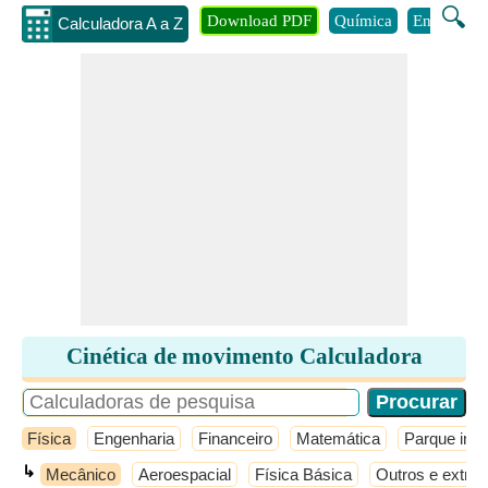
🔍
Download PDF
Química
Engenhari
Calculadora A a Z
Cinética de movimento Calculadora
Física
Engenharia
Financeiro
Matemática
Parque infan
↳
Mecânico
Aeroespacial
Física Básica
Outros e extras