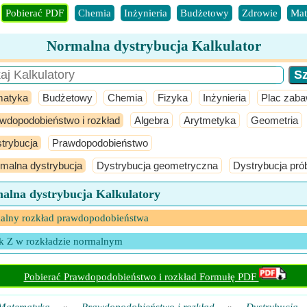
Pobierać PDF
Chemia
Inżynieria
Budżetowy
Zdrowie
Mat
Normalna dystrybucja Kalkulator
atyka
Budżetowy
Chemia
Fizyka
Inżynieria
Plac zab
wdopodobieństwo i rozkład
Algebra
Arytmetyka
Geometria
trybucja
Prawdopodobieństwo
malna dystrybucja
Dystrybucja geometryczna
Dystrybucja pró
alna dystrybucja Kalkulatory
alny rozkład prawdopodobieństwa
k Z w rozkładzie normalnym
Pobierać Prawdopodobieństwo i rozkład Formułę PDF