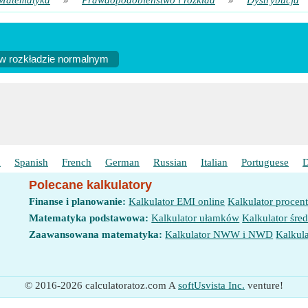
Matematyka
»
Prawdopodobieństwo i rozkład
»
Dystrybucja
w rozkładzie normalnym
h
Spanish
French
German
Russian
Italian
Portuguese
D
Polecane kalkulatory
Finanse i planowanie:
Kalkulator EMI online
Kalkulator procen
Matematyka podstawowa:
Kalkulator ułamków
Kalkulator śred
Zaawansowana matematyka:
Kalkulator NWW i NWD
Kalkula
© 2016-2026 calculatoratoz.com A
softUsvista Inc.
venture!