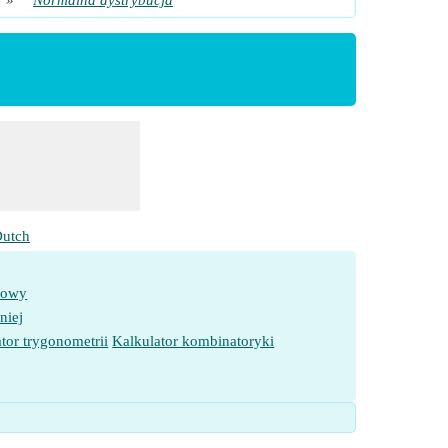
»
Normalna dystrybucja
utch
towy
niej
tor trygonometrii
Kalkulator kombinatoryki