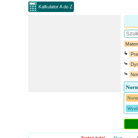
Kalkulator A do Z
Matem
↳
Pra
⤿
Dys
⤿
Nor
Norm
Norm
Wyni
Jesteś tutaj
-