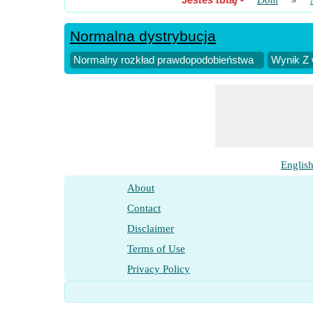
Dom
»
Normalna dystrybucja
Normalny rozkład prawdopodobieństwa
Wynik Z 
Englis
About
Contact
Disclaimer
Terms of Use
Privacy Policy