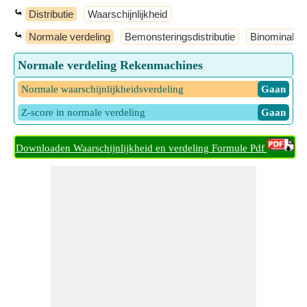
⤿
Distributie
Waarschijnlijkheid
⤿
Normale verdeling
Bemonsteringsdistributie
Binominale v
Normale verdeling Rekenmachines
Normale waarschijnlijkheidsverdeling
​ Gaan
Z-score in normale verdeling
​ Gaan
Downloaden Waarschijnlijkheid en verdeling Formule Pdf