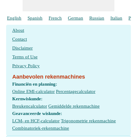
English
Spanish
French
German
Russian
Italian
Port
About
Contact
Disclaimer
Terms of Use
Privacy Policy
Aanbevolen rekenmachines
Financiën en planning:
Online EMI-calculator
Percentagecalculator
Kernwiskunde:
Breukencalculator
Gemiddelde rekenmachine
Geavanceerde wiskunde:
LCM- en HCF-calculator
Trigonometrie rekenmachine
Combinatoriek-rekenmachine