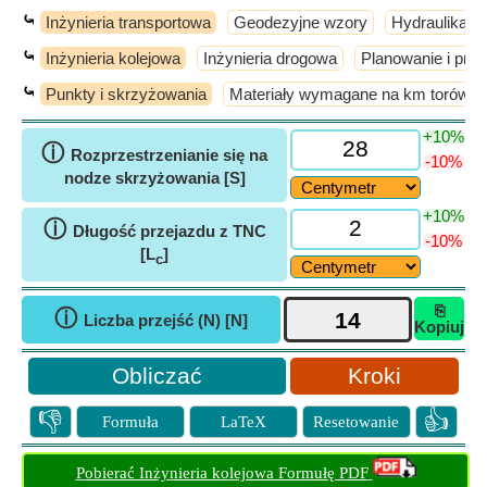
⤿
Inżynieria transportowa
Geodezyjne wzory
Hydraulika i 
⤿
Inżynieria kolejowa
Inżynieria drogowa
Planowanie i proj
⤿
Punkty i skrzyżowania
Materiały wymagane na km torów k
+10%
ⓘ
Rozprzestrzenianie się na
-10%
nodze skrzyżowania [S]
+10%
ⓘ
Długość przejazdu z TNC
-10%
[L
]
c
⎘
ⓘ
Liczba przejść (N) [N]
Kopiuj
Kroki
👎
👍
Formuła
LaTeX
Resetowanie
Pobierać Inżynieria kolejowa Formułę PDF