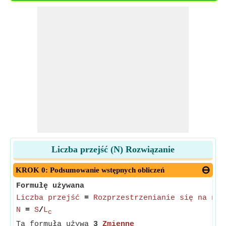
Liczba przejść (N) Rozwiązanie
KROK 0: Podsumowanie wstępnych obliczeń
Formułę używana
Liczba przejść
=
Rozprzestrzenianie się na nod
N
=
S
/
L
c
Ta formuła używa
3
Zmienne