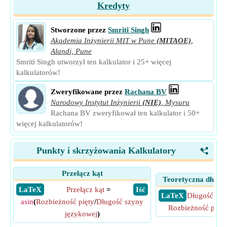
Kredyty
Stworzone przez
Smriti Singh
Akademia Inżynierii MIT w Pune
(MITAOE)
,
Alandi, Pune
Smriti Singh utworzył ten kalkulator i 25+ więcej
kalkulatorów!
Zweryfikowane przez
Rachana BV
Narodowy Instytut Inżynierii
(NIE)
,
Mysuru
Rachana BV zweryfikował ten kalkulator i 50+
więcej kalkulatorów!
Punkty i skrzyżowania Kalkulatory
<
Przełącz kąt
Teoretyczna długoś
​ LaTeX
Przełącz kąt
=
​ Iść
​ LaTeX
Długość szy
asin
(
Rozbieżność pięty
/
Długość szyny
Rozbieżność pięty
językowej
)