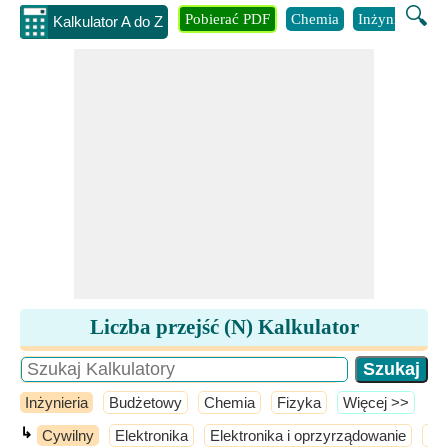
🔍
Pobierać PDF
Chemia
Inżynieria
B
Kalkulator A do Z
Liczba przejść (N) Kalkulator
Inżynieria
Budżetowy
Chemia
Fizyka
​Więcej >>
↳
Cywilny
Elektronika
Elektronika i oprzyrządowanie
El