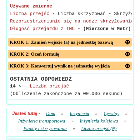
Używane zmienne
Liczba przejść
- Liczba skrzyżowań - Skrzyżowan
Rozprzestrzenianie się na nodze skrzyżowania
Długość przejazdu z TNC
-
(Mierzone w Metr)
- D
KROK 1: Zamień wejście (a) na jednostkę bazową
KROK 2: Oceń formułę
KROK 3: Konwertuj wynik na jednostkę wyjścia
OSTATNIA ODPOWIEDŹ
14
<--
Liczba przejść
(Obliczenie zakończone za 00.006 sekund)
Jesteś tutaj
-
Dom
»
Inżynieria
»
Cywilny
»
Inżynieria transportowa
»
Inżynieria kolejowa
»
Punkty i skrzyżowania
»
Liczba przejść (N)