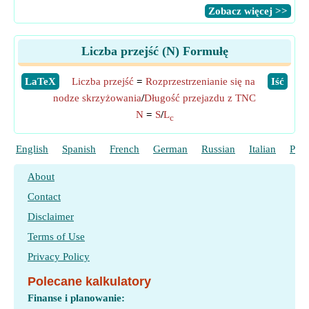
​Zobacz więcej >>
Liczba przejść (N) Formułę
​LaTeX
Liczba przejść
=
Rozprzestrzenianie się na
​Iść
nodze skrzyżowania
/
Długość przejazdu z TNC
N
=
S
/
L
c
English
Spanish
French
German
Russian
Italian
Port
About
Contact
Disclaimer
Terms of Use
Privacy Policy
Polecane kalkulatory
Finanse i planowanie: