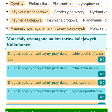
↳
Cywilny
Elektronika
Elektronika i oprzyrządowanie
El
⤿
Inżynieria transportowa
Geodezyjne wzory
Hydraulika i 
⤿
Inżynieria kolejowa
Inżynieria drogowa
Planowanie i proj
⤿
Materiały wymagane na km torów kolejowych
Połączenia s
Materiały wymagane na km torów kolejowych
Kalkulatory
Długość pojedynczej szyny przy danej liczbie podkładów na
km
​ Iść
Długość pojedynczej szyny przy danej liczbie szyn na km
​ Iść
Długość pojedynczej szyny przy danej masie szyn na km
​ Iść
Długość pojedynczej szyny przy użyciu gęstości podkładów
​ Iść
Gęstość podkładu
​ Iść