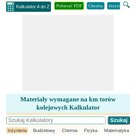
🔍
Pobierać PDF
Chemia
Inżynieria
B
Kalkulator A do Z
Materiały wymagane na km torów
kolejowych Kalkulator
Inżynieria
Budżetowy
Chemia
Fizyka
Matematyka