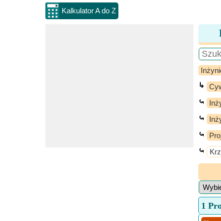
Kalkulator A do Z
Inżyni
↳
Cyw
⤿
Inż
⤿
Inż
⤿
Pro
⤿
Krz
1 Pr