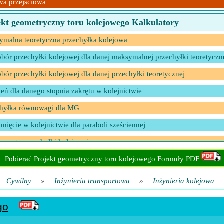
wa przejściowa
ekt geometryczny toru kolejowego Kalkulatory
malna teoretyczna przechyłka kolejowa
bór przechyłki kolejowej dla danej maksymalnej przechyłki teoretyczn
bór przechyłki kolejowej dla danej przechyłki teoretycznej
eń dla danego stopnia zakrętu w kolejnictwie
chyłka równowagi dla MG
unięcie w kolejnictwie dla paraboli sześciennej
owaga przechyłki kolejowej
owaga przechyłki kolejowej dla BG
Pobierać Projekt geometryczny toru kolejowego Formuły PDF
owaga przechyłki kolejowej dla NG
Cywilny
»
Inżynieria transportowa
»
Inżynieria kolejowa
ia ważona różnych pociągów przy różnych prędkościach
go
eń krzywej w kolejnictwie