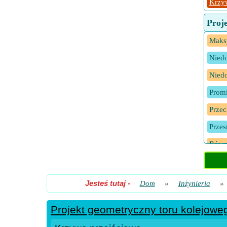
Krzy
Proj
Maksy
Niedo
Niedo
Promi
Prze
Przes
Równ
Równ
Równ
Jesteś tutaj
-
Dom
»
Inżynieria
»
Średn
Projekt geometryczny toru kolejowe
Stopi