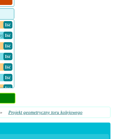
​ Iść
ej
​ Iść
​ Iść
​ Iść
​ Iść
​ Iść
​ Iść
​ Iść
​ Iść
»
Projekt geometryczny toru kolejowego
​ Iść
​ Iść