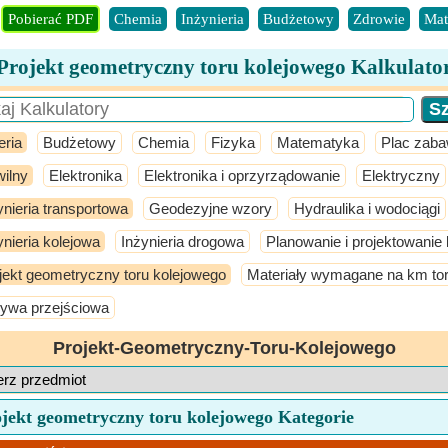
Pobierać PDF
Chemia
Inżynieria
Budżetowy
Zdrowie
Mat
Projekt geometryczny toru kolejowego Kalkulato
eria
Budżetowy
Chemia
Fizyka
Matematyka
Plac zab
ilny
Elektronika
Elektronika i oprzyrządowanie
Elektryczny
ynieria transportowa
Geodezyjne wzory
Hydraulika i wodociągi
ynieria kolejowa
Inżynieria drogowa
Planowanie i projektowanie 
jekt geometryczny toru kolejowego
Materiały wymagane na km to
ywa przejściowa
Projekt-Geometryczny-Toru-Kolejowego
ojekt geometryczny toru kolejowego Kategorie