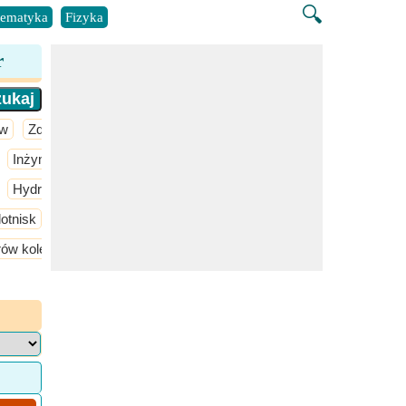
🔍
ematyka
Fizyka
r
aw
Zdrowie
Inżynieria chemiczna
Inżynieria materiałowa
Inżynieria produ
Hydrologia inżynierska
Inżynieria drewna
Inżynieria geotech
lotnisk
rów kolejowych
Połączenia szynowe, spawanie szyn i podkładów