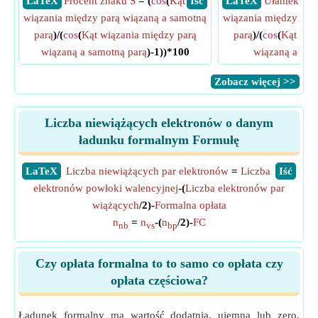
​ LaTeX
Procent znaku S
= (
cos
(
Kąt
​ Iść
​ LaTeX
Ułamek zna
wiązania między parą wiązaną a samotną
wiązania między par
parą
)/(
cos
(
Kąt wiązania między parą
parą
)/(
cos
(
Kąt wią
wiązaną a samotną parą
)-1))*100
wiązaną a sam
​Zobacz więcej >>
Liczba niewiążących elektronów o danym
ładunku formalnym Formułę
​LaTeX
Liczba niewiążących par elektronów
=
Liczba
​Iść
elektronów powłoki walencyjnej
-(
Liczba elektronów par
wiążących
/2)-
Formalna opłata
n
=
n
-(
n
/2)-
FC
nb
vs
bp
Czy opłata formalna to to samo co opłata czy
opłata częściowa?
Ładunek formalny ma wartość dodatnią, ujemną lub zero.