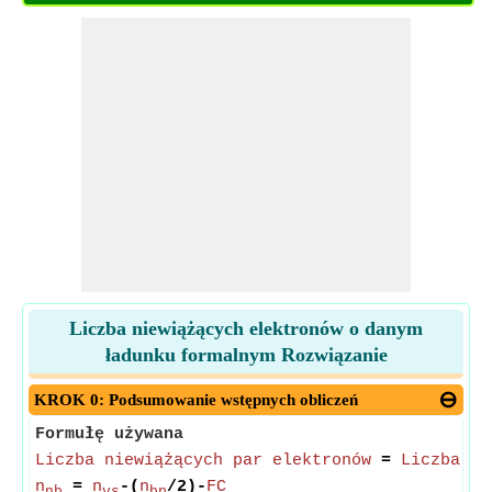
Liczba niewiążących elektronów o danym
ładunku formalnym Rozwiązanie
KROK 0: Podsumowanie wstępnych obliczeń
Formułę używana
Liczba niewiążących par elektronów
=
Liczba el
n
=
n
-(
n
/2)-
FC