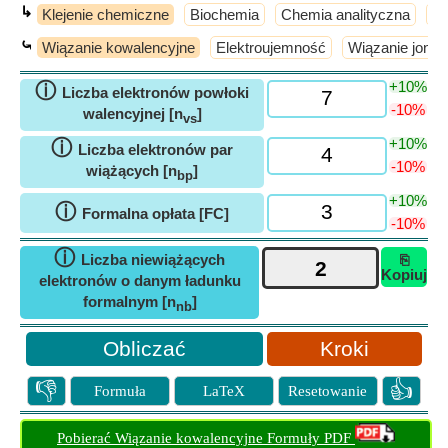
↳
Klejenie chemiczne
Biochemia
Chemia analityczna
Ch
⤿
Wiązanie kowalencyjne
Elektroujemność
Wiązanie jono
+10%
ⓘ
Liczba elektronów powłoki
-10%
walencyjnej [n
]
vs
+10%
ⓘ
Liczba elektronów par
-10%
wiążących [n
]
bp
+10%
ⓘ
Formalna opłata [FC]
-10%
ⓘ
Liczba niewiążących
⎘
Kopiuj
elektronów o danym ładunku
formalnym [n
]
nb
Kroki
👎
👍
Formuła
LaTeX
Resetowanie
Pobierać Wiązanie kowalencyjne Formuły PDF