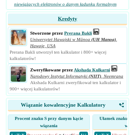
niewiążących elektronów o danym ładunku formalnym
Kredyty
Stworzone przez
Prerana Bakli
Uniwersytet Hawajski w Mānoa
(UH Manoa)
,
Hawaje, USA
Prerana Bakli utworzył ten kalkulator i 800+ więcej
kalkulatorów!
Zweryfikowane przez
Akshada Kulkarni
Narodowy Instytut Informatyki
(NIIT)
,
Neemrana
Akshada Kulkarni zweryfikował ten kalkulator i
900+ więcej kalkulatorów!
Wiązanie kowalencyjne Kalkulatory
<
Procent znaku S przy danym kącie
Ułamek znaku S p
wiązania
wiąz