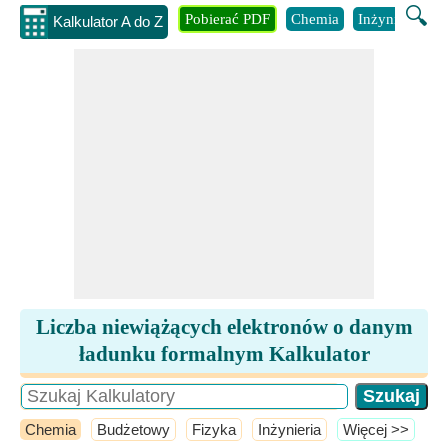
🔍
Pobierać PDF
Chemia
Inżynieria
B
Kalkulator A do Z
Liczba niewiążących elektronów o danym
ładunku formalnym Kalkulator
Chemia
Budżetowy
Fizyka
Inżynieria
​Więcej >>