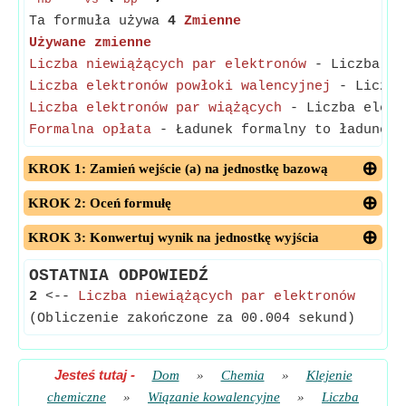
nb
vs
bp
Ta formuła używa
4
Zmienne
Używane zmienne
Liczba niewiążących par elektronów
- Liczba ele
Liczba elektronów powłoki walencyjnej
- Liczba 
Liczba elektronów par wiążących
- Liczba elektr
Formalna opłata
- Ładunek formalny to ładunek p
KROK 1: Zamień wejście (a) na jednostkę bazową
KROK 2: Oceń formułę
KROK 3: Konwertuj wynik na jednostkę wyjścia
OSTATNIA ODPOWIEDŹ
2
<--
Liczba niewiążących par elektronów
(Obliczenie zakończone za 00.004 sekund)
Jesteś tutaj
-
Dom
»
Chemia
»
Klejenie
chemiczne
»
Wiązanie kowalencyjne
»
Liczba