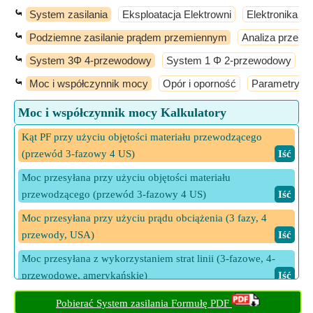
⤿
System zasilania
Eksploatacja Elektrowni
Elektronika m
⤿
Podziemne zasilanie prądem przemiennym
Analiza przepł
⤿
System 3Φ 4-przewodowy
System 1 Φ 2-przewodowy
S
⤿
Moc i współczynnik mocy
Opór i oporność
Parametry dr
Moc i współczynnik mocy Kalkulatory
Kąt PF przy użyciu objętości materiału przewodzącego
(przewód 3-fazowy 4 US)
​ Iść
Moc przesyłana przy użyciu objętości materiału
przewodzącego (przewód 3-fazowy 4 US)
​ Iść
Moc przesyłana przy użyciu prądu obciążenia (3 fazy, 4
przewody, USA)
​ Iść
Moc przesyłana z wykorzystaniem strat linii (3-fazowe, 4-
przewodowe, amerykańskie)
​ Iść
Moc przesyłana za pomocą obszaru przekroju X (3-fazowe 4-
Pobierać System zasilania Formułę PDF