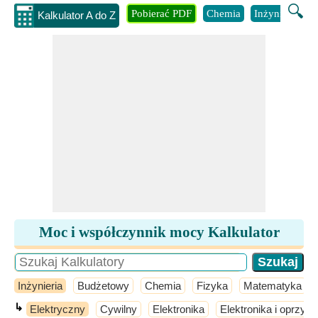
🔍
Pobierać PDF
Chemia
Inżynieria
B
Kalkulator A do Z
Moc i współczynnik mocy Kalkulator
Inżynieria
Budżetowy
Chemia
Fizyka
Matematyka
↳
Elektryczny
Cywilny
Elektronika
Elektronika i oprzyr