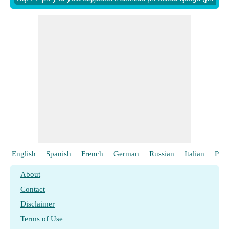
przewodowe, amerykańskie)
​ Iść
English
Spanish
French
German
Russian
Italian
Port
About
Contact
Disclaimer
Terms of Use