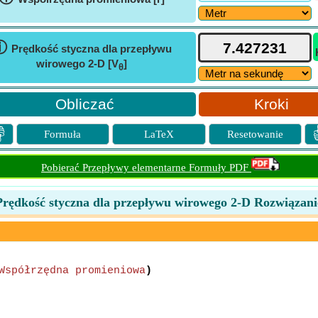
ⓘ
Prędkość styczna dla przepływu
wirowego 2-D [V
]
θ
Kroki

Formuła
LaTeX
Resetowanie
Pobierać Przepływy elementarne Formuły PDF
Prędkość styczna dla przepływu wirowego 2-D Rozwiązani
Współrzędna promieniowa
)