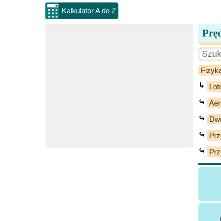
Kalkulator A do Z
Prę
Fizyk
↳
Lot
⤿
Aer
⤿
Dwu
⤿
Prz
⤿
Prz