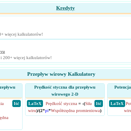
Kredyty
0+ więcej kalkulatorów!
avu
 i 200+ więcej kalkulatorów!
Przepływ wirowy Kalkulatory
rzepływu
Prędkość styczna dla przepływu
Potencja
wirowego 2-D
ia
​ Iść
​ LaTeX
Prędkość styczna
= -(
Siła
​ Iść
​ LaTeX
Po
wiru
)/(2*
pi
*
Współrzędna promieniowa
)
wir
ędna