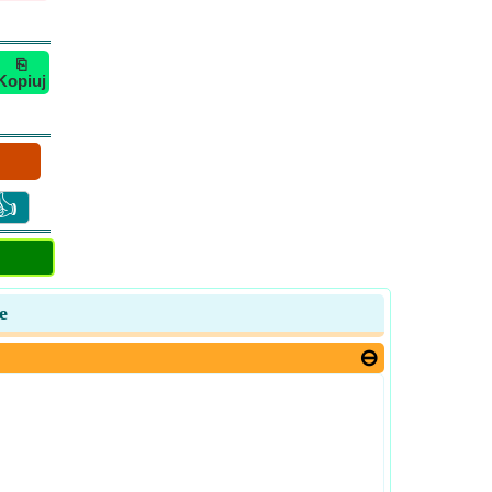
⎘
Kopiuj
👍
e