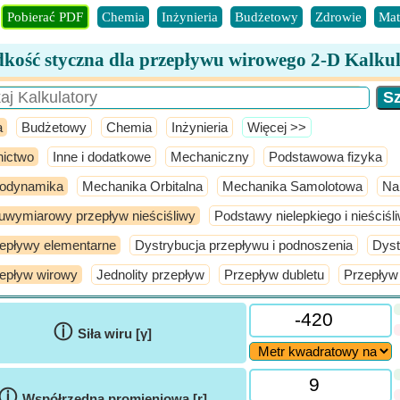
Pobierać PDF
Chemia
Inżynieria
Budżetowy
Zdrowie
Mat
dkość styczna dla przepływu wirowego 2-D Kalkul
a
Budżetowy
Chemia
Inżynieria
​Więcej >>
nictwo
Inne i dodatkowe
Mechaniczny
Podstawowa fizyka
odynamika
Mechanika Orbitalna
Mechanika Samolotowa
Na
wymiarowy przepływ nieściśliwy
Podstawy nielepkiego i nieściś
epływy elementarne
Dystrybucja przepływu i podnoszenia
Dyst
epływ wirowy
Jednolity przepływ
Przepływ dubletu
Przepływ 
ⓘ
Siła wiru [γ]
ⓘ
Współrzędna promieniowa [r]