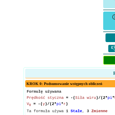

KROK 0: Podsumowanie wstępnych obliczeń
Formułę używana
Prędkość styczna
= -(
Siła wiru
)/(2*
pi
*
V
= -(
γ
)/(2*
pi
*
r
)
θ
Ta formuła używa
1
Stałe
,
3
Zmienne