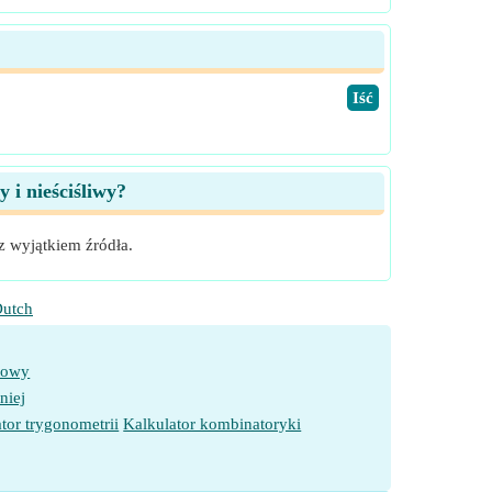
​Iść
 i nieściśliwy?
z wyjątkiem źródła.
utch
towy
niej
tor trygonometrii
Kalkulator kombinatoryki