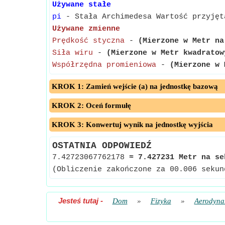
Używane stałe
pi
- Stała Archimedesa Wartość przyjęt
Używane zmienne
Prędkość styczna
-
(Mierzone w Metr na
Siła wiru
-
(Mierzone w Metr kwadratow
Współrzędna promieniowa
-
(Mierzone w 
KROK 1: Zamień wejście (a) na jednostkę bazową
KROK 2: Oceń formułę
KROK 3: Konwertuj wynik na jednostkę wyjścia
OSTATNIA ODPOWIEDŹ
7.42723067762178
≈
7.427231 Metr na se
(Obliczenie zakończone za 00.006 sekun
Jesteś tutaj
-
Dom
»
Fizyka
»
Aerodyna