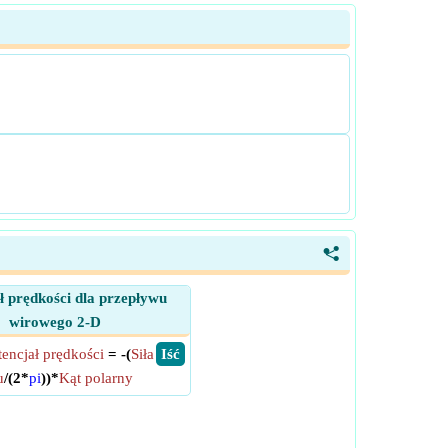
<
ł prędkości dla przepływu
wirowego 2-D
tencjał prędkości
= -(
Siła
​ Iść
u
/(2*
pi
))*
Kąt polarny