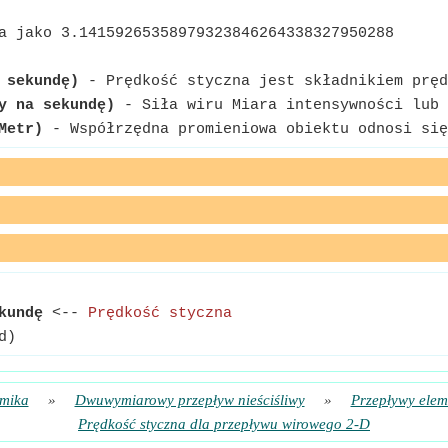
a jako 3.14159265358979323846264338327950288
 sekundę)
- Prędkość styczna jest składnikiem pręd
y na sekundę)
- Siła wiru Miara intensywności lub 
Metr)
- Współrzędna promieniowa obiektu odnosi się
kundę
<--
Prędkość styczna
d)
mika
»
Dwuwymiarowy przepływ nieściśliwy
»
Przepływy elem
Prędkość styczna dla przepływu wirowego 2-D