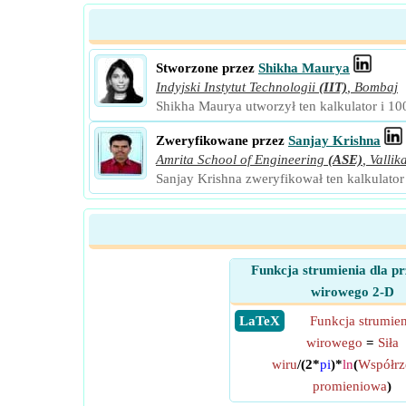
Stworzone przez
Shikha Maurya
Indyjski Instytut Technologii
(IIT)
,
Bombaj
Shikha Maurya utworzył ten kalkulator i 10
Zweryfikowane przez
Sanjay Krishna
Amrita School of Engineering
(ASE)
,
Vallik
Sanjay Krishna zweryfikował ten kalkulator
Funkcja strumienia dla p
wirowego 2-D
​ LaTeX
Funkcja strumien
wirowego
=
Siła
wiru
/(2*
pi
)*
ln
(
Współrz
promieniowa
)