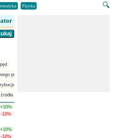
🔍
ematyka
Fizyka
ator
pęd
liwego przepływu
Ściśliwy przepływ
Trójwymiarowy nieściśliwy 
rybucja wind
Przepływ nad płatami i skrzydłami
źródła
+10%
-10%
+10%
-10%