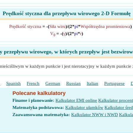
Prędkość styczna dla przepływu wirowego 2-D Formułę
Prędkość styczna
= -(
Siła wiru
)/(2*
pi
*
Współrzędna promieniowa
)
V
= -(
γ
)/(2*
pi
*
r
)
θ
y przepływu wirowego, w których przepływ jest bezwirowy
ieściśliwym w każdym punkcie i jest nierotacyjny w każdym punkcie 
h
Spanish
French
German
Russian
Italian
Portuguese
D
Polecane kalkulatory
Finanse i planowanie:
Kalkulator EMI online
Kalkulator procen
Matematyka podstawowa:
Kalkulator ułamków
Kalkulator śred
Zaawansowana matematyka:
Kalkulator NWW i NWD
Kalkula