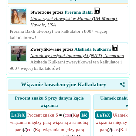
Stworzone przez
Prerana Bakli
Uniwersytet Hawajski w Mānoa
(UH Manoa)
,
Hawaje, USA
Prerana Bakli utworzył ten kalkulator i 800+ więcej
kalkulatorów!
Zweryfikowane przez
Akshada Kulkarni
Narodowy Instytut Informatyki
(NIIT)
,
Neemrana
Akshada Kulkarni zweryfikował ten kalkulator i
900+ więcej kalkulatorów!
Wiązanie kowalencyjne Kalkulatory
<
Procent znaku S przy danym kącie
Ułamek znaku S p
wiązania
wiąz
​ LaTeX
Procent znaku S
= (
cos
(
Kąt
​ Iść
​ LaTeX
Ułamek zna
wiązania między parą wiązaną a samotną
wiązania między par
parą
)/(
cos
(
Kąt wiązania między parą
parą
)/(
cos
(
Kąt wią