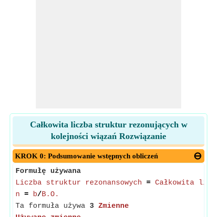
Całkowita liczba struktur rezonujących w
kolejności wiązań Rozwiązanie
KROK 0: Podsumowanie wstępnych obliczeń
Formułę używana
Liczba struktur rezonansowych
=
Całkowita licz
n
=
b
/
B.O.
Ta formuła używa
3
Zmienne