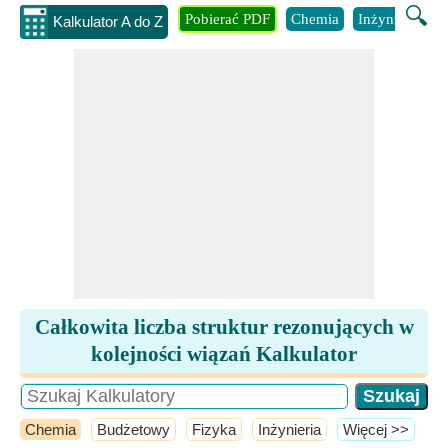
🔍
Pobierać PDF
Chemia
Inżynieria
B
Kalkulator A do Z
Całkowita liczba struktur rezonujących w
kolejności wiązań Kalkulator
Chemia
Budżetowy
Fizyka
Inżynieria
​Więcej >>