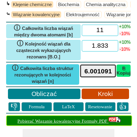
↳
Klejenie chemiczne
Biochemia
Chemia analityczna
Ch
⤿
Wiązanie kowalencyjne
Elektroujemność
Wiązanie jono
+10%
ⓘ
Całkowita liczba wiązań
-10%
między dwoma atomami [b]
+10%
ⓘ
Kolejność wiązań dla
-10%
cząsteczek wykazujących
rezonans [B.O.]
ⓘ
Całkowita liczba struktur
⎘
Kopiuj
rezonujących w kolejności
wiązań [n]
Kroki
👎
👍
Formuła
LaTeX
Resetowanie
Pobierać Wiązanie kowalencyjne Formuły PDF