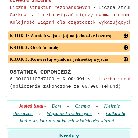
Używane zmienne
Liczba struktur rezonansowych
- Liczba struktur
Całkowita liczba wiązań między dwoma atomami
- 
Kolejność wiązań dla cząsteczek wykazujących r
KROK 1: Zamień wejście (a) na jednostkę bazową
KROK 2: Oceń formułę
KROK 3: Konwertuj wynik na jednostkę wyjścia
OSTATNIA ODPOWIEDŹ
6.00109110747409
≈
6.001091
<--
Liczba struktu
(Obliczenie zakończone za 00.006 sekund)
Jesteś tutaj
-
Dom
»
Chemia
»
Klejenie
chemiczne
»
Wiązanie kowalencyjne
»
Całkowita
liczba struktur rezonujących w kolejności wiązań
Kredyty