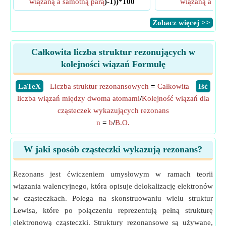
wiązaną a samotną parą
)-1))*100
wiązaną a sam
​Zobacz więcej >>
Całkowita liczba struktur rezonujących w
kolejności wiązań Formułę
​LaTeX
Liczba struktur rezonansowych
=
Całkowita
​Iść
liczba wiązań między dwoma atomami
/
Kolejność wiązań dla
cząsteczek wykazujących rezonans
n
=
b
/
B.O.
W jaki sposób cząsteczki wykazują rezonans?
Rezonans jest ćwiczeniem umysłowym w ramach teorii
wiązania walencyjnego, która opisuje delokalizację elektronów
w cząsteczkach. Polega na skonstruowaniu wielu struktur
Lewisa, które po połączeniu reprezentują pełną strukturę
elektronową cząsteczki. Struktury rezonansowe są używane,