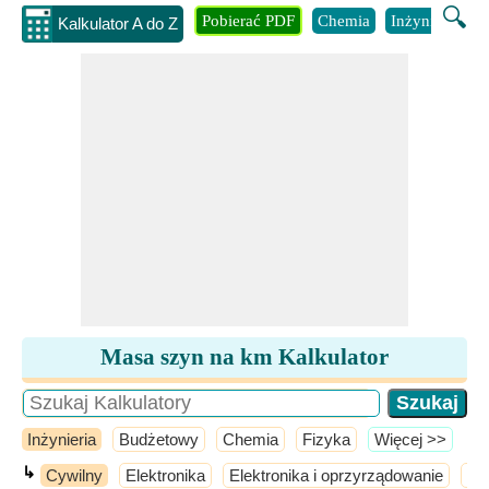
🔍
Pobierać PDF
Chemia
Inżynieria
B
Kalkulator A do Z
Masa szyn na km Kalkulator
Inżynieria
Budżetowy
Chemia
Fizyka
​Więcej >>
↳
Cywilny
Elektronika
Elektronika i oprzyrządowanie
El