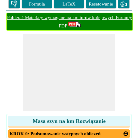
👎
👍
Formuła
LaTeX
Resetowanie
Pobierać Materiały wymagane na km torów kolejowych Formuły
PDF
Masa szyn na km Rozwiązanie
KROK 0: Podsumowanie wstępnych obliczeń