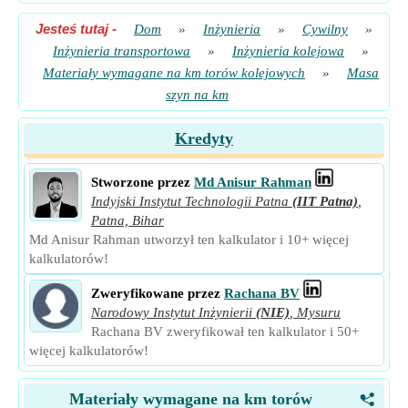
Jesteś tutaj
-
Dom
»
Inżynieria
»
Cywilny
»
Inżynieria transportowa
»
Inżynieria kolejowa
»
Materiały wymagane na km torów kolejowych
»
Masa
szyn na km
Kredyty
Stworzone przez
Md Anisur Rahman
Indyjski Instytut Technologii Patna
(IIT Patna)
,
Patna, Bihar
Md Anisur Rahman utworzył ten kalkulator i 10+ więcej
kalkulatorów!
Zweryfikowane przez
Rachana BV
Narodowy Instytut Inżynierii
(NIE)
,
Mysuru
Rachana BV zweryfikował ten kalkulator i 50+
więcej kalkulatorów!
Materiały wymagane na km torów
<