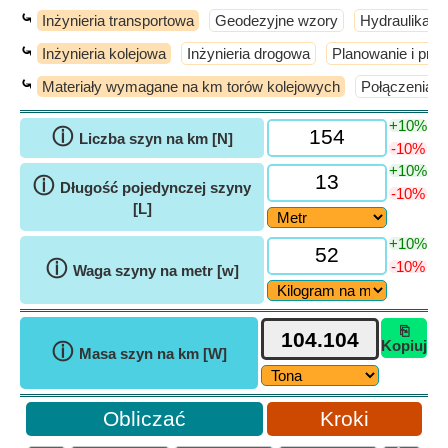
⤿
Inżynieria transportowa
Geodezyjne wzory
Hydraulika i 
⤿
Inżynieria kolejowa
Inżynieria drogowa
Planowanie i proj
⤿
Materiały wymagane na km torów kolejowych
Połączenia s
+10%
ⓘ
Liczba szyn na km [N]
-10%
+10%
ⓘ
Długość pojedynczej szyny
-10%
[L]
+10%
ⓘ
-10%
Waga szyny na metr [w]
⎘
Kopiuj
ⓘ
Masa szyn na km [W]
Kroki