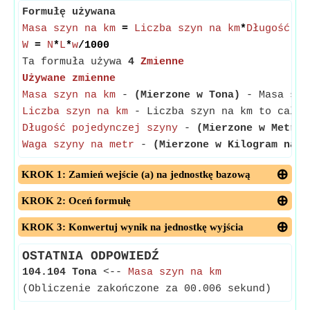
Formułę używana
Masa szyn na km
=
Liczba szyn na km
*
Długość po
W
=
N
*
L
*
w
/1000
Ta formuła używa
4
Zmienne
Używane zmienne
Masa szyn na km
-
(Mierzone w Tona)
- Masa szyn
Liczba szyn na km
- Liczba szyn na km to całko
Długość pojedynczej szyny
-
(Mierzone w Metr)
-
Waga szyny na metr
-
(Mierzone w Kilogram na m
KROK 1: Zamień wejście (a) na jednostkę bazową
KROK 2: Oceń formułę
KROK 3: Konwertuj wynik na jednostkę wyjścia
OSTATNIA ODPOWIEDŹ
104.104 Tona
<--
Masa szyn na km
(Obliczenie zakończone za 00.006 sekund)