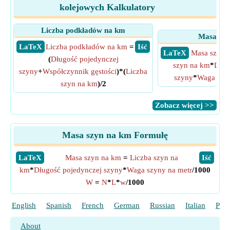
kolejowych Kalkulatory
Liczba podkładów na km
Masa szy
​ LaTeX
Liczba podkładów na km
=
​ Iść
​ LaTeX
Masa szyn 
(
Długość pojedynczej
szyn na km
*
Dług
szyny
+
Współczynnik gęstości
)*(
Liczba
szyny
*
Waga szyn
szyn na km
)/2
​Zobacz więcej >>
Masa szyn na km Formułę
​LaTeX
Masa szyn na km
=
Liczba szyn na
​Iść
km
*
Długość pojedynczej szyny
*
Waga szyny na metr
/1000
W
=
N
*
L
*
w
/1000
English
Spanish
French
German
Russian
Italian
Port
About