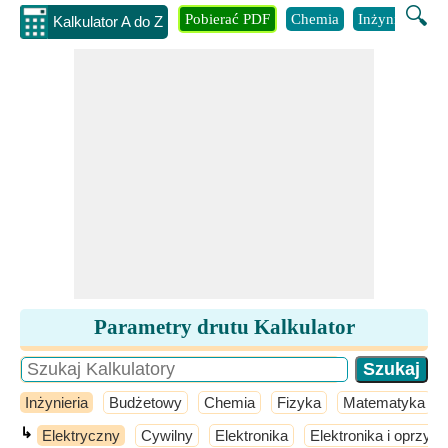
🔍
Pobierać PDF
Chemia
Inżynieria
B
Kalkulator A do Z
Parametry drutu Kalkulator
Inżynieria
Budżetowy
Chemia
Fizyka
Matematyka
↳
Elektryczny
Cywilny
Elektronika
Elektronika i oprzyr