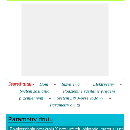
i długość (przewód 3-fazowy 3 US)
​ Iść
Powierzchnia przekroju X przy użyciu objętości materiału
przewodzącego (przewód 3-fazowy 3 US)
​ Iść
Stała objętość materiału przewodzącego (3-fazowe 3-
przewodowe US)
​ Iść
Straty linii (3 fazy, 3 przewody US)
​ Iść
Straty liniowe przy użyciu objętości materiału przewodzącego
(przewód 3-fazowy 3 US)
​ Iść
Jesteś tutaj
-
Dom
»
Inżynieria
»
Elektryczny
»
System zasilania
»
Podziemne zasilanie prądem
przemiennym
»
System 3Φ 3-przewodowy
»
Parametry drutu
Parametry drutu
Powierzchnia przekroju X przy użyciu objętości materiału pr