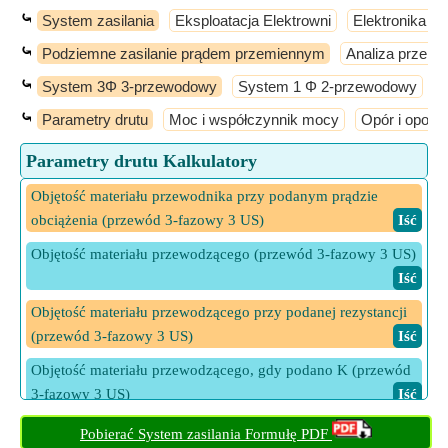
⤿
System zasilania
Eksploatacja Elektrowni
Elektronika m
⤿
Podziemne zasilanie prądem przemiennym
Analiza przepł
⤿
System 3Φ 3-przewodowy
System 1 Φ 2-przewodowy
S
⤿
Parametry drutu
Moc i współczynnik mocy
Opór i oporn
Parametry drutu Kalkulatory
Objętość materiału przewodnika przy podanym prądzie
obciążenia (przewód 3-fazowy 3 US)
​ Iść
Objętość materiału przewodzącego (przewód 3-fazowy 3 US)
​ Iść
Objętość materiału przewodzącego przy podanej rezystancji
(przewód 3-fazowy 3 US)
​ Iść
Objętość materiału przewodzącego, gdy podano K (przewód
3-fazowy 3 US)
​ Iść
Objętość materiału przewodzącego, gdy podano powierzchnię
Pobierać System zasilania Formułę PDF