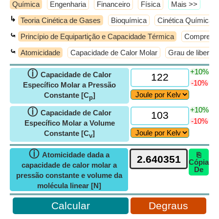
Química
Engenharia
Financeiro
Física
​Mais >>
↳
Teoria Cinética de Gases
Bioquímica
Cinética Química
⤿
Princípio de Equipartição e Capacidade Térmica
Compressi
⤿
Atomicidade
Capacidade de Calor Molar
Grau de liberda
+10%
ⓘ
Capacidade de Calor
-10%
Específico Molar a Pressão
Constante [C
]
p
+10%
ⓘ
Capacidade de Calor
-10%
Específico Molar a Volume
Constante [C
]
v
ⓘ
Atomicidade dada a
⎘
Cópia
capacidade de calor molar a
De
pressão constante e volume da
molécula linear [N]
Degraus