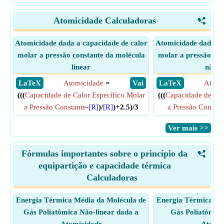
Atomicidade Calculadoras
<
Atomicidade dada a capacidade de calor
Atomicidade dada a 
molar a pressão constante da molécula
molar a pressão con
linear
não l
​ LaTeX
Atomicidade
=
​ Vai
​ LaTeX
Atomi
(((
Capacidade de Calor Específico Molar
(((
Capacidade de Cal
a Pressão Constante
-
[R]
)/
[R]
)+2.5)/3
a Pressão Constan
​Ver mais >>
Fórmulas importantes sobre o princípio da
<
equipartição e capacidade térmica
Calculadoras
Energia Térmica Média da Molécula de
Energia Térmica Mé
Gás Poliatômica Não-linear dada a
Gás Poliatômica