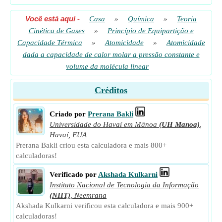
Você está aqui
-
Casa
»
Química
»
Teoria
Cinética de Gases
»
Princípio de Equipartição e
Capacidade Térmica
»
Atomicidade
»
Atomicidade
dada a capacidade de calor molar a pressão constante e
volume da molécula linear
Créditos
Criado por
Prerana Bakli
Universidade do Havaí em Mānoa
(UH Manoa)
,
Havaí, EUA
Prerana Bakli criou esta calculadora e mais 800+
calculadoras!
Verificado por
Akshada Kulkarni
Instituto Nacional de Tecnologia da Informação
(NIIT)
,
Neemrana
Akshada Kulkarni verificou esta calculadora e mais 900+
calculadoras!