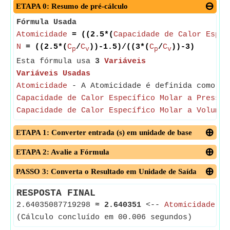
ETAPA 0: Resumo de pré-cálculo
Fórmula Usada
Atomicidade
= ((2.5*(
Capacidade de Calor Espec
N
= ((2.5*(
C
/
C
))-1.5)/((3*(
C
/
C
))-3)
p
v
p
v
Esta fórmula usa
3
Variáveis
Variáveis Usadas
Atomicidade
- A Atomicidade é definida como o 
Capacidade de Calor Específico Molar a Pressão
Capacidade de Calor Específico Molar a Volume 
ETAPA 1: Converter entrada (s) em unidade de base
ETAPA 2: Avalie a Fórmula
PASSO 3: Converta o Resultado em Unidade de Saída
RESPOSTA FINAL
2.64035087719298
≈
2.640351
<--
Atomicidade
(Cálculo concluído em 00.006 segundos)