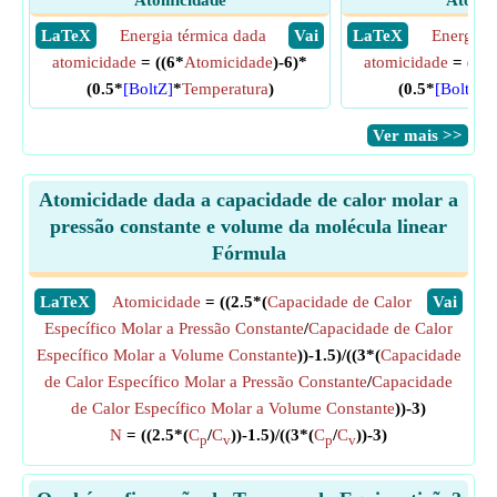
Atomicidade
Atomic
​ LaTeX
Energia térmica dada
​ Vai
​ LaTeX
Energia t
atomicidade
= ((6*
Atomicidade
)-6)*
atomicidade
= ((6*
(0.5*
[BoltZ]
*
Temperatura
)
(0.5*
[BoltZ]
*
​Ver mais >>
Atomicidade dada a capacidade de calor molar a
pressão constante e volume da molécula linear
Fórmula
​LaTeX
Atomicidade
= ((2.5*(
Capacidade de Calor
​Vai
Específico Molar a Pressão Constante
/
Capacidade de Calor
Específico Molar a Volume Constante
))-1.5)/((3*(
Capacidade
de Calor Específico Molar a Pressão Constante
/
Capacidade
de Calor Específico Molar a Volume Constante
))-3)
N
= ((2.5*(
C
/
C
))-1.5)/((3*(
C
/
C
))-3)
p
v
p
v