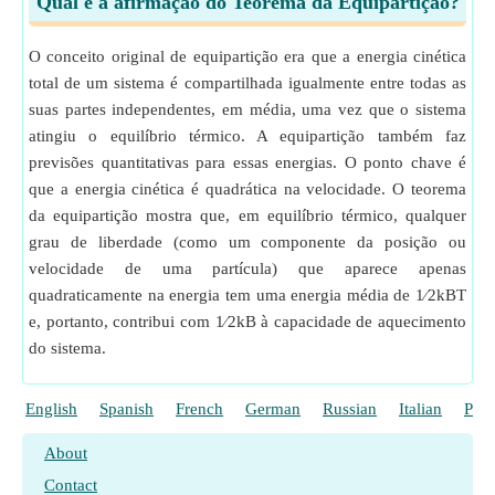
Qual é a afirmação do Teorema da Equipartição?
O conceito original de equipartição era que a energia cinética
total de um sistema é compartilhada igualmente entre todas as
suas partes independentes, em média, uma vez que o sistema
atingiu o equilíbrio térmico. A equipartição também faz
previsões quantitativas para essas energias. O ponto chave é
que a energia cinética é quadrática na velocidade. O teorema
da equipartição mostra que, em equilíbrio térmico, qualquer
grau de liberdade (como um componente da posição ou
velocidade de uma partícula) que aparece apenas
quadraticamente na energia tem uma energia média de 1⁄2kBT
e, portanto, contribui com 1⁄2kB à capacidade de aquecimento
do sistema.
English
Spanish
French
German
Russian
Italian
Poli
About
Contact