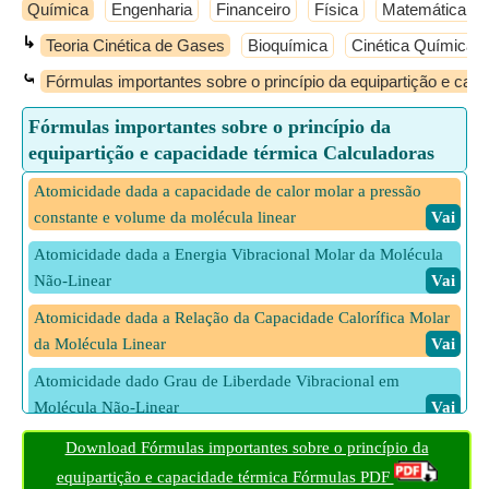
Química
Engenharia
Financeiro
Física
Matemática
↳
Teoria Cinética de Gases
Bioquímica
Cinética Química
⤿
Fórmulas importantes sobre o princípio da equipartição e cap
Fórmulas importantes sobre o princípio da
equipartição e capacidade térmica Calculadoras
Atomicidade dada a capacidade de calor molar a pressão
constante e volume da molécula linear
​ Vai
Atomicidade dada a Energia Vibracional Molar da Molécula
Não-Linear
​ Vai
Atomicidade dada a Relação da Capacidade Calorífica Molar
da Molécula Linear
​ Vai
Atomicidade dado Grau de Liberdade Vibracional em
Molécula Não-Linear
​ Vai
Capacidade de Calor Molar a Pressão Constante dada a
Download Fórmulas importantes sobre o princípio da
Compressibilidade
​ Vai
equipartição e capacidade térmica Fórmulas PDF