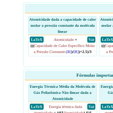
Atomicidade dada a capacidade de calor
Atomici
molar a pressão constante da molécula
molar 
linear
​ LaTeX
Atomicidade
=
​ Vai
​ LaTe
(((
Capacidade de Calor Específico Molar
(((
Capa
a Pressão Constante
-
[R]
)/
[R]
)+2.5)/3
a Pr
Fórmulas important
Energia Térmica Média da Molécula de
Energi
Gás Poliatômica Não-linear dada a
Gá
Atomicidade
​ LaTeX
Energia térmica dada
​ Vai
​ LaTe
atomicidade
= ((6*
Atomicidade
)-6)*
atom