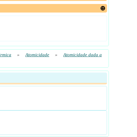
érmica
»
Atomicidade
»
Atomicidade dada a