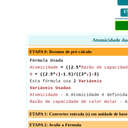

Atomicidade dad
ETAPA 0: Resumo de pré-cálculo
Fórmula Usada
Atomicidade
= ((2.5*
Razão de capacidad
N
= ((2.5*
γ
)-1.5)/((3*
γ
)-3)
Esta fórmula usa
2
Variáveis
Variáveis Usadas
Atomicidade
- A Atomicidade é definida
Razão de capacidade de calor molar
- A 
ETAPA 1: Converter entrada (s) em unidade de base
ETAPA 2: Avalie a Fórmula