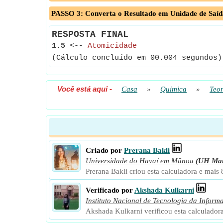
PASSO 3: Converta o Resultado em Unidade de Saíd
RESPOSTA FINAL
1.5
<--
Atomicidade
(Cálculo concluído em 00.004 segundos)
Você está aqui
-
Casa
»
Química
»
Teor
Criado por
Prerana Bakli
Universidade do Havaí em Mānoa
(UH Ma
Prerana Bakli criou esta calculadora e mais
Verificado por
Akshada Kulkarni
Instituto Nacional de Tecnologia da Inform
Akshada Kulkarni verificou esta calculador