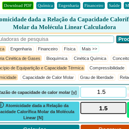
Download PDF
Química
Engenharia
Financeiro
Saúde
M
omicidade dada a Relação da Capacidade Caloríf
Molar da Molécula Linear Calculadora
ca
Engenharia
Financeiro
Física
​Mais >>
ria Cinética de Gases
Bioquímica
Cinética Química
Conceito
ncípio de Equipartição e Capacidade Térmica
Compressibilidade
micidade
Capacidade de Calor Molar
Grau de liberdade
Rela
azão de capacidade de calor molar [γ]
ⓘ
Atomicidade dada a Relação da
acidade Calorífica Molar da Molécula
Linear [N]