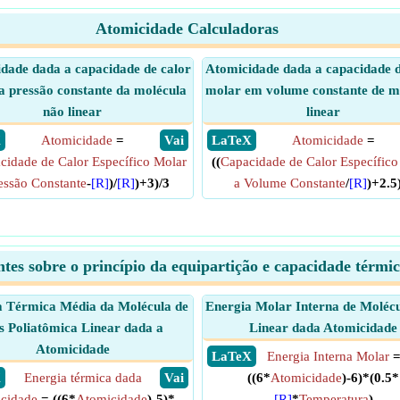
Atomicidade Calculadoras
dade dada a capacidade de calor
Atomicidade dada a capacidade d
a pressão constante da molécula
molar em volume constante de m
não linear
linear
X
Atomicidade
=
​ Vai
​ LaTeX
Atomicidade
=
cidade de Calor Específico Molar
((
Capacidade de Calor Específico
essão Constante
-
[R]
)/
[R]
)+3)/3
a Volume Constante
/
[R]
)+2.5
es sobre o princípio da equipartição e capacidade térmi
a Térmica Média da Molécula de
Energia Molar Interna de Moléc
s Poliatômica Linear dada a
Linear dada Atomicidade
Atomicidade
​ LaTeX
Energia Interna Molar
X
Energia térmica dada
​ Vai
((6*
Atomicidade
)-6)*(0.5*
icidade
= ((6*
Atomicidade
)-5)*
[R]
*
Temperatura
)