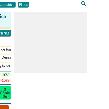
🔍
atemática
Física
ica
 de toupeira e estequiometria
​Mais >>
Densidade do Gás
Energia Cinética do Gás
​Mais >>
ção de capacidade térmica molar
​Mais >>
+10%
-10%
⎘
Cópia
De