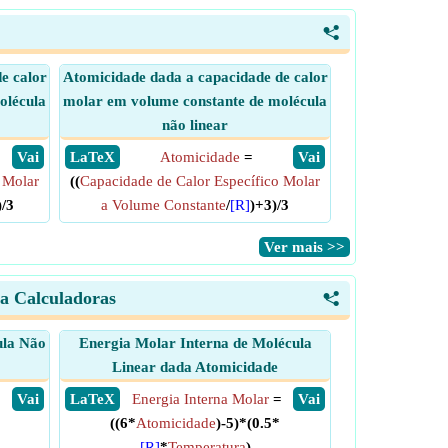
<
e calor
Atomicidade dada a capacidade de calor
olécula
molar em volume constante de molécula
não linear
​ Vai
​ LaTeX
Atomicidade
=
​ Vai
 Molar
((
Capacidade de Calor Específico Molar
)/3
a Volume Constante
/
[R]
)+3)/3
​Ver mais >>
ca Calculadoras
<
ula Não
Energia Molar Interna de Molécula
Linear dada Atomicidade
=
​ Vai
​ LaTeX
Energia Interna Molar
=
​ Vai
((6*
Atomicidade
)-5)*(0.5*
[R]
*
Temperatura
)