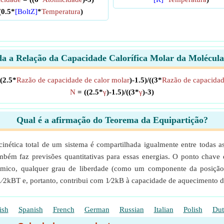
(0.5*
[BoltZ]
*
Temperatura
)
a a Relação da Capacidade Calorífica Molar da Molécul
(2.5*
Razão de capacidade de calor molar
)-1.5)/((3*
Razão de capacidad
N
= ((2.5*
γ
)-1.5)/((3*
γ
)-3)
Qual é a afirmação do Teorema da Equipartição?
 cinética total de um sistema é compartilhada igualmente entre todas
também faz previsões quantitativas para essas energias. O ponto chave 
térmico, qualquer grau de liberdade (como um componente da posição
⁄2kBT e, portanto, contribui com 1⁄2kB à capacidade de aquecimento d
ish
Spanish
French
German
Russian
Italian
Polish
Dut