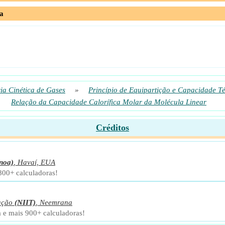
a
ia Cinética de Gases
»
Princípio de Equipartição e Capacidade T
Relação da Capacidade Calorífica Molar da Molécula Linear
Créditos
noa)
,
Havaí, EUA
 800+ calculadoras!
ação
(NIIT)
,
Neemrana
a e mais 900+ calculadoras!