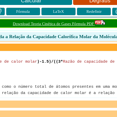
Degraus

Fórmula
LaTeX
Redefinir
Download Teoria Cinética de Gases Fórmula PDF
a a Relação da Capacidade Calorífica Molar da Molécul
e de calor molar
)-1.5)/((3*
Razão de capacidade de 
 como o número total de átomos presentes em uma mo
relação da capacidade de calor molar é a relação 