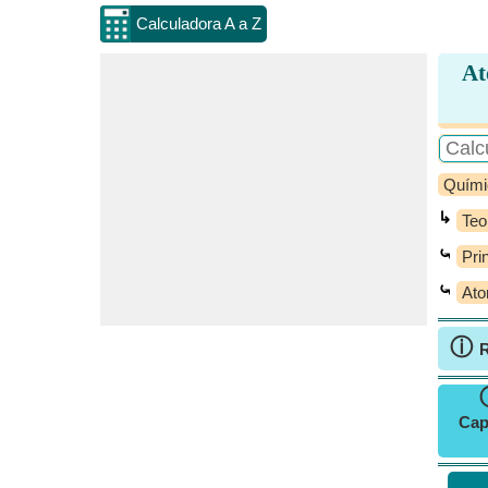
Calculadora A a Z
At
Quími
↳
Teo
⤿
Pri
⤿
Ato
ⓘ
R
Cap