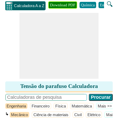
🔍
Download PDF
Química
Engenhari
Calculadora A a Z
Tensão do parafuso Calculadora
Engenharia
Financeiro
Física
Matemática
​Mais >>
↳
Mecânico
Ciência de materiais
Civil
Elétrico
​Mais 