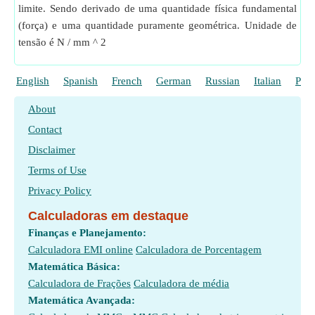
limite. Sendo derivado de uma quantidade física fundamental
(força) e uma quantidade puramente geométrica. Unidade de
tensão é N / mm ^ 2
English
Spanish
French
German
Russian
Italian
Poli
About
Contact
Disclaimer
Terms of Use
Privacy Policy
Calculadoras em destaque
Finanças e Planejamento:
Calculadora EMI online
Calculadora de Porcentagem
Matemática Básica:
Calculadora de Frações
Calculadora de média
Matemática Avançada: