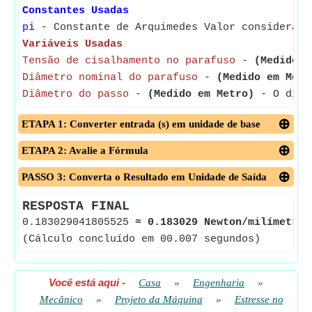
Constantes Usadas
pi
- Constante de Arquimedes Valor considerado
Variáveis Usadas
Tensão de cisalhamento no parafuso
-
(Medido e
Diâmetro nominal do parafuso
-
(Medido em Metr
Diâmetro do passo
-
(Medido em Metro)
- O diâme
ETAPA 1: Converter entrada (s) em unidade de base
ETAPA 2: Avalie a Fórmula
PASSO 3: Converta o Resultado em Unidade de Saída
RESPOSTA FINAL
0.183029041805525
≈
0.183029 Newton/milímetro 
(Cálculo concluído em 00.007 segundos)
Você está aqui
-
Casa
»
Engenharia
»
Mecânico
»
Projeto da Máquina
»
Estresse no