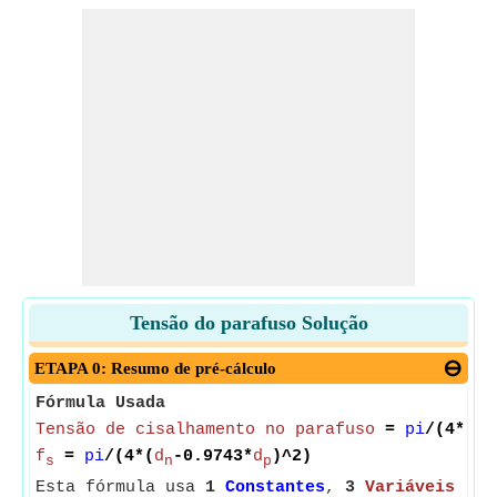
Tensão do parafuso Solução
ETAPA 0: Resumo de pré-cálculo
Fórmula Usada
Tensão de cisalhamento no parafuso
=
pi
/(4*(
Di
f
=
pi
/(4*(
d
-0.9743*
d
)^2)
s
n
p
Esta fórmula usa
1
Constantes
,
3
Variáveis