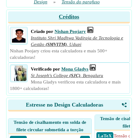
Design
»
Tensão do parafuso
Créditos
Criado por
Nishan Poojary
Instituto Shri Madhwa Vadiraja de Tecnologia e
Gestão
(SMVITM)
,
Udupi
Nishan Poojary criou esta calculadora e mais 500+
calculadoras!
Verificado por
Mona Gladys
St Joseph's College
(SJC)
,
Bengaluru
Mona Gladys verificou esta calculadora e mais
1800+ calculadoras!
Estresse no Design Calculadoras
<
Tensão de cisalha
Tensão de cisalhamento em solda de
filete p
filete circular submetida a torção
​ LaTeX
Tensão de c