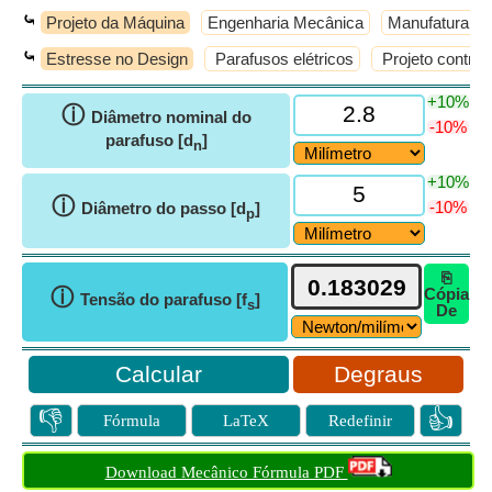
⤿
Projeto da Máquina
Engenharia Mecânica
Manufatura
⤿
Estresse no Design
Parafusos elétricos
Projeto contra c
+10%
ⓘ
Diâmetro nominal do
-10%
parafuso [d
]
n
+10%
ⓘ
-10%
Diâmetro do passo [d
]
p
⎘
ⓘ
Cópia
Tensão do parafuso [f
]
s
De
Degraus
👎
👍
Fórmula
LaTeX
Redefinir
Download Mecânico Fórmula PDF