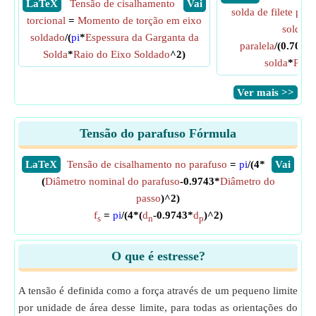
​ LaTeX
Tensão de cisalhamento
​ Vai
solda de filete para
torcional
=
Momento de torção em eixo
solda de
soldado
/(
pi
*
Espessura da Garganta da
paralela
/(0.707*
Solda
*
Raio do Eixo Soldado
^2)
solda
*
Perna
​Ver mais >>
Tensão do parafuso Fórmula
​LaTeX
Tensão de cisalhamento no parafuso
=
pi
/(4*
​Vai
(
Diâmetro nominal do parafuso
-0.9743*
Diâmetro do
passo
)^2)
f
=
pi
/(4*(
d
-0.9743*
d
)^2)
s
n
p
O que é estresse?
A tensão é definida como a força através de um pequeno limite
por unidade de área desse limite, para todas as orientações do