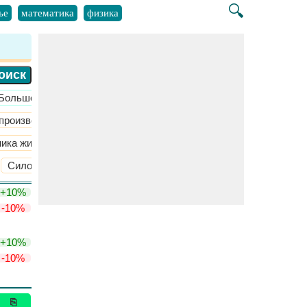
🔍
ье
математика
физика
​Больше >>
 производства
​Больше >>
ика жидкости
​Больше >>
Силовые винты
Дизайн ключей
​Больше >>
+10%
-10%
+10%
-10%
⎘