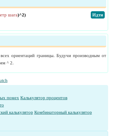
етр шага
)^2)
​Идти
 всех ориентаций границы. Будучи производным от
мм ^ 2.
utch
ных помех
Калькулятор процентов
го
кий калькулятор
Комбинаторный калькулятор