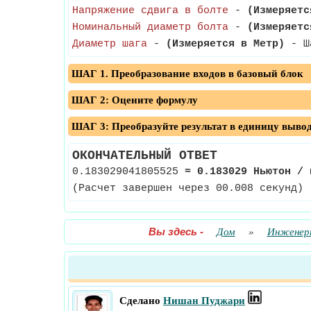
Напряжение сдвига в болте
-
(Измеряетс
Номинальный диаметр болта
-
(Измеряетс
Диаметр шага
-
(Измеряется в Метр)
- Ша
ШАГ 1. Преобразование входов в базовый блок
ШАГ 2: Оцените формулу
ШАГ 3: Преобразуйте результат в единицу выво
ОКОНЧАТЕЛЬНЫЙ ОТВЕТ
0.183029041805525
≈
0.183029 Ньютон / 
(Расчет завершен через 00.008 секунд)
Вы здесь
-
Дом
»
Инженерн
Сделано
Нишан Пуджари