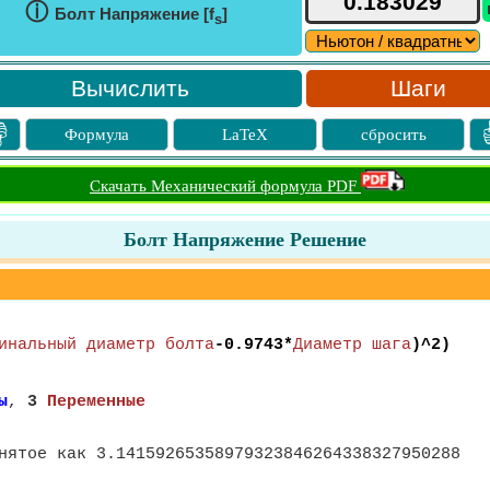
ⓘ
Болт Напряжение [f
]
s
Шаги

Формула
LaTeX
сбросить
Скачать Механический формула PDF
Болт Напряжение Решение
инальный диаметр болта
-0.9743*
Диаметр шага
)^2)
ы
,
3
Переменные
нятое как 3.14159265358979323846264338327950288