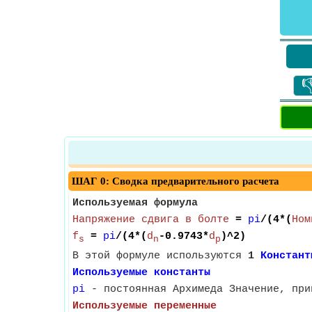

ШАГ 0: Сводка предварительного расчета
Используемая формула
Напряжение сдвига в болте
=
pi
/(4*(
Ном
f
=
pi
/(4*(
d
-0.9743*
d
)^2)
s
n
p
В этой формуле используются
1
Констант
Используемые константы
pi
- постоянная Архимеда Значение, при
Используемые переменные