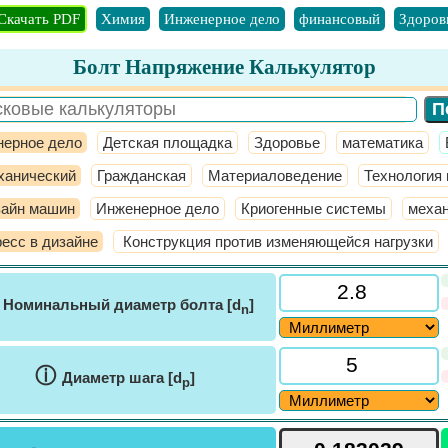
Скачать PDF
Химия
Инженерное дело
финансовый
Здоров
Болт Напряжение Калькулятор
ерное дело
Детская площадка
Здоровье
математика
ханический
Гражданская
Материаловедение
Технология
зайн машин
Инженерное дело
Криогенные системы
механ
есс в дизайне
Конструкция против изменяющейся нагрузки
ⓘ
Номинальный диаметр болта [d
]
n
ⓘ
Диаметр шага [d
]
p