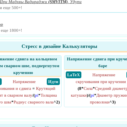
 Шри Мадхвы Вадираджи
(SMVITM)
,
Удупи
и еще 500+!
ор
и еще 1800+!
Стресс в дизайне Калькуляторы
яжение сдвига на кольцевом
Напряжение сдвига при круч
м сварном шве, подвергнутом
баре
кручению
​ LaTeX
Напряжение
X
Напряжение
​ Идти
скручивания при кручении
чивания и сдвига
=
Крутящий
(8*
Сила
*
Средний диамет
т в сварном валу
/(
pi
*
Толщина
катушки
)/(
pi
*
Диаметр пружи
го шва
*
Радиус сварного вала
^2)
проволоки
^3)