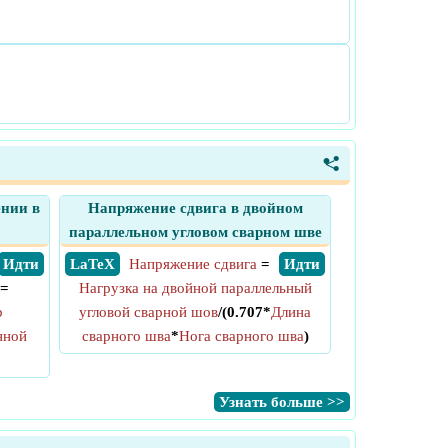
<
ении в
Напряжение сдвига в двойном
параллельном угловом сварном шве
​ Идти
​ LaTeX
Напряжение сдвига
=
​ Идти
=
Нагрузка на двойной параллельный
р
угловой сварной шов
/(0.707*
Длина
нной
сварного шва
*
Нога сварного шва
)
​Узнать больше >>