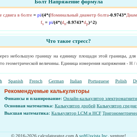
Болт Напряжение формула
 сдвига в болте
=
pi
/(4*(
Номинальный диаметр болта
-0.9743*
Диам
f
=
pi
/(4*(
d
-0.9743*
d
)^2)
s
n
p
Что такое стресс?
через небольшую границу на единицу площади этой границы, для
то геометрической величины. Единица измерения напряжения - Н / 
h
Spanish
French
German
Italian
Portuguese
Polish
D
Рекомендуемые калькуляторы
Финансы и планирование:
Онлайн-калькулятор электромагнит
Основная математика:
Калькулятор дробей
Калькулятор средне
Высшая математика:
Калькулятор LCM и HCF
Тригонометричес
© 2016-2026 calculatoratoz.com A
softUsvista Inc.
venture!