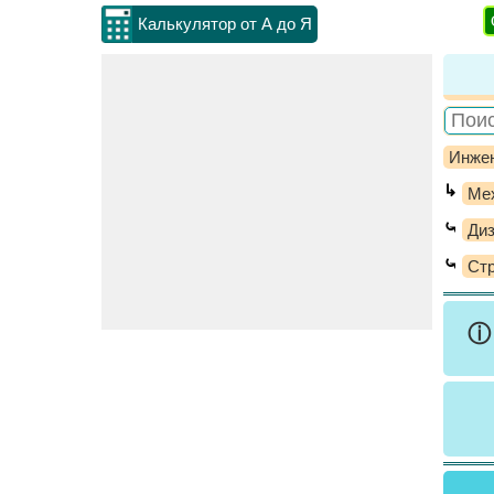
Калькулятор от А до Я
Инжен
↳
Ме
⤿
Ди
⤿
Стр