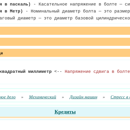
я в паскаль)
- Касательное напряжение в болте — си
я в Метр)
- Номинальный диаметр болта — это размер
говый диаметр — это диаметр базовой цилиндрическо
да
квадратный миллиметр
<--
Напряжение сдвига в болте
ое дело
»
Механический
»
Дизайн машин
»
Стресс в 
Кредиты