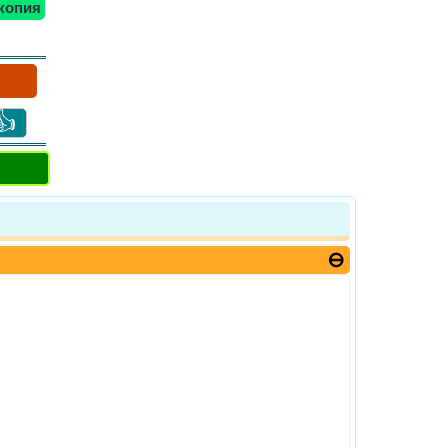
копия
👍