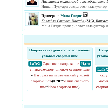
Институт технологий и менеджмента
Нишан Пуджари создал этот калькулятор 
Проверено
Мона Глэдис
Колледж Святого Иосифа
(SJC)
,
Бангал
Мона Глэдис проверил этот калькулятор 
Напряжение сдвига в параллельном
Напр
угловом сварном шве
углово
​ LaTeX
Сдвиговое напряжение
​ Идти
в параллельном угловом сварном шве
​ LaTe
=
Нагрузка на параллельный угловой
скру
сварной шов
/(0.707*
Длина сварного
момен
шва
*
Нога сварного шва
)
сварно