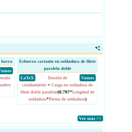
<
a barra
Esfuerzo cortante en soldadura de filete
paralela doble
​ Vamos
medio
​ LaTeX
Tensión de
​ Vamos
lambre
cizallamiento
=
Carga en soldadura de
filete doble paralela
/(0.707*
Longitud de
soldadura
*
Pierna de soldadura
)
​Ver más >>