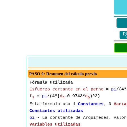

PASO 0: Resumen del cálculo previo
Fórmula utilizada
Esfuerzo cortante en el perno
=
pi
/(4*
f
=
pi
/(4*(
d
-0.9743*
d
)^2)
s
n
p
Esta fórmula usa
1
Constantes
,
3
Varia
Constantes utilizadas
pi
- La constante de Arquímedes. Valor
Variables utilizadas