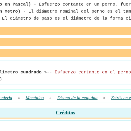
o en Pascal)
- Esfuerzo cortante en un perno, fuer
n Metro)
- El diámetro nominal del perno es el tam
El diámetro de paso es el diámetro de la forma ci
e
límetro cuadrado
<--
Esfuerzo cortante en el perno
)
enieria
»
Mecánico
»
Diseno de la maquina
»
Estrés en e
Créditos