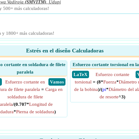
hwa Vadiraja
(SMVITM)
,
Udupi
 y 500+ más calculadoras!
a y 1800+ más calculadoras!
Estrés en el diseño Calculadoras
o cortante en soldadura de filete
Esfuerzo cortante torsional en l
paralela
​ LaTeX
Esfuerzo cortante
X
Esfuerzo cortante en
​ Vamos
torsional
= (8*
Fuerza
*
Diámetro 
ura de filete paralela
=
Carga en
de la bobina
)/(
pi
*
Diámetro del a
soldadura de filete
de resorte
^3)
aralela
/(0.707*
Longitud de
ldadura
*
Pierna de soldadura
)