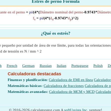
Estrés de perno Fórmula
tante en el perno
=
pi
/(4*(
Diámetro nominal del perno
-0.9743*
Diámetro
f
=
pi
/(4*(
d
-0.9743*
d
)^2)
s
n
p
¿Qué es estrés?
e pequeño por unidad de área de ese límite, para todas las orientacione
d de tensión es N / mm ^ 2
h
French
German
Russian
Italian
Portuguese
Polish
D
Calculadoras destacadas
Finanzas y planificación:
Calculadora de EMI en línea
Calculador
Matemáticas básicas:
Calculadora de fracciones
Calculadora de 
Matemáticas avanzadas:
Calculadora de MCM y MCD
Calculado
© 2016-2026 calculatoratoz.com A
softUsvista Inc.
venture!