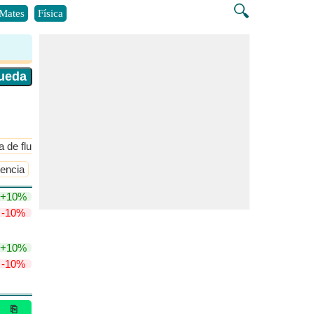
🔍
Mates
Física
 de fluidos
​Más >>
tencia
Diseño contra carga estática
​Más >>
+10%
-10%
+10%
-10%
⎘