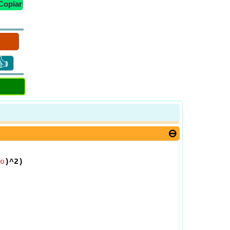
Copiar
👍
o
)^2)