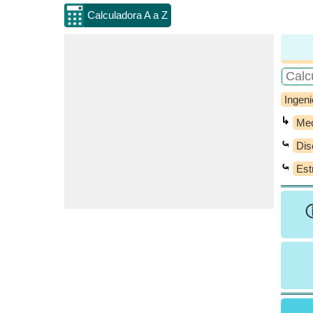
Calculadora A a Z
Ingeni
↳
Mec
⤿
Dis
⤿
Est