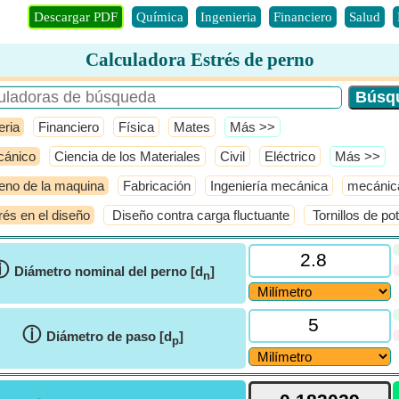
Descargar PDF
Química
Ingenieria
Financiero
Salud
Calculadora Estrés de perno
eria
Financiero
Física
Mates
​Más >>
ánico
Ciencia de los Materiales
Civil
Eléctrico
​Más >>
eno de la maquina
Fabricación
Ingeniería mecánica
mecánica
rés en el diseño
Diseño contra carga fluctuante
Tornillos de po
ⓘ
Diámetro nominal del perno [d
]
n
ⓘ
Diámetro de paso [d
]
p