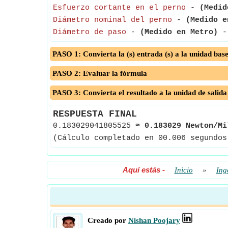
Esfuerzo cortante en el perno
-
(Medid
Diámetro nominal del perno
-
(Medido e
Diámetro de paso
-
(Medido en Metro)
- 
PASO 1: Convierta la (s) entrada (s) a la unidad bas
PASO 2: Evaluar la fórmula
PASO 3: Convierta el resultado a la unidad de salida
RESPUESTA FINAL
0.183029041805525
≈
0.183029 Newton/Mi
(Cálculo completado en 00.006 segundos
Aquí estás
-
Inicio
»
Ing
Creado por
Nishan Poojary