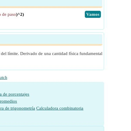
 de paso
)^2)
​Vamos
s del límite. Derivado de una cantidad física fundamental
utch
a de porcentajes
promedios
ra de trigonometría
Calculadora combinatoria