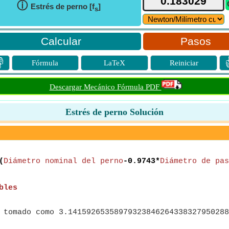
ⓘ
Estrés de perno [f
]
s
Pasos

Fórmula
LaTeX
Reiniciar
Descargar Mecánico Fórmula PDF
Estrés de perno Solución
(
Diámetro nominal del perno
-0.9743*
Diámetro de pas
bles
 tomado como 3.14159265358979323846264338327950288