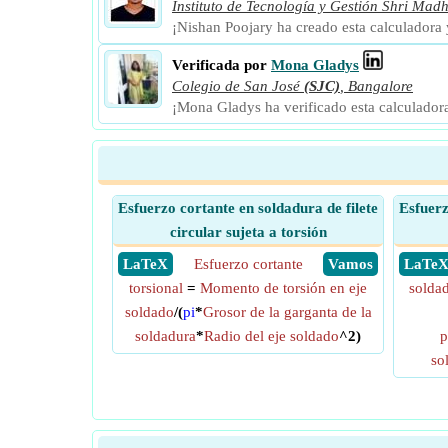
Instituto de Tecnología y Gestión Shri Mad
¡Nishan Poojary ha creado esta calculadora
Verificada por
Mona Gladys
Colegio de San José
(SJC)
,
Bangalore
¡Mona Gladys ha verificado esta calculador
Esfuerzo cortante en soldadura de filete
Esfuerz
circular sujeta a torsión
​ LaTeX
Esfuerzo cortante
​ Vamos
​ LaTe
torsional
=
Momento de torsión en eje
soldad
soldado
/(
pi
*
Grosor de la garganta de la
soldadura
*
Radio del eje soldado
^2)
p
so