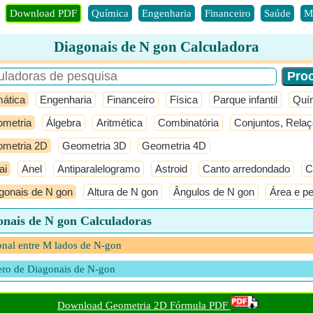
Download PDF
Química
Engenharia
Financeiro
Saúde
M
Diagonais de N gon Calculadora
ática
Engenharia
Financeiro
Física
Parque infantil
Quí
metria
Álgebra
Aritmética
Combinatória
Conjuntos, Rela
metria 2D
Geometria 3D
Geometria 4D
ai
Anel
Antiparalelogramo
Astroid
Canto arredondado
C
gonais de N gon
Altura de N gon
Ângulos de N gon
Área e p
onais de N gon Calculadoras
nal entre M lados de N-gon
ro de Diagonais de N-gon
Download Geometria 2D Fórmula PDF