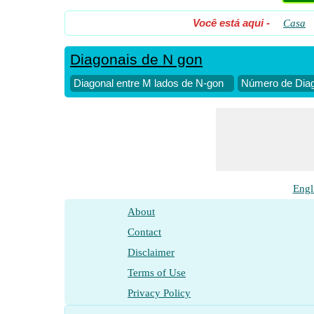
Você está aqui
-
Casa
Diagonais de N gon
Diagonal entre M lados de N-gon
Número de Diag
Engl
About
Contact
Disclaimer
Terms of Use
Privacy Policy