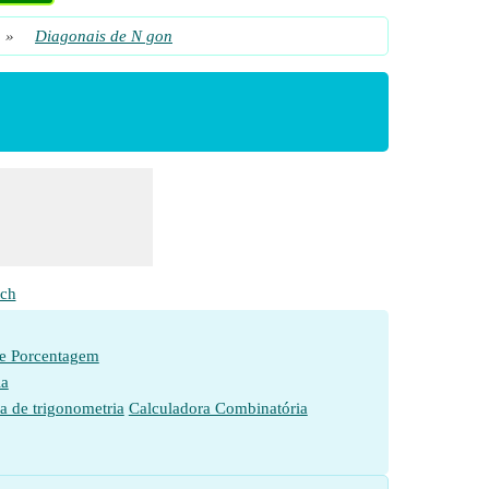
»
Diagonais de N gon
ch
de Porcentagem
ia
a de trigonometria
Calculadora Combinatória