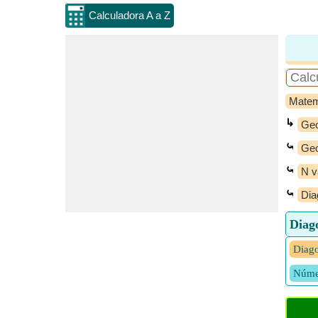
Calculadora A a Z
Matem
↳
Geo
⤿
Geo
⤿
N v
⤿
Dia
Diag
Diago
Núme