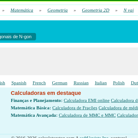
»
Matemática
»
Geometria
»
Geometria 2D
»
N vai
onais de N-gon
ish
Spanish
French
German
Russian
Italian
Polish
Dut
Calculadoras em destaque
Finanças e Planejamento:
Calculadora EMI online
Calculadora 
Matemática Básica:
Calculadora de Frações
Calculadora de méd
Matemática Avançada:
Calculadora de MMC e MMC
Calculador