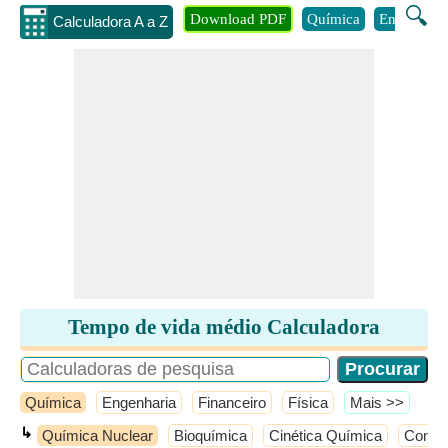
🔍
Download PDF
Química
Engenhari
Calculadora A a Z
Tempo de vida médio Calculadora
Química
Engenharia
Financeiro
Física
​Mais >>
↳
Química Nuclear
Bioquímica
Cinética Química
Concei