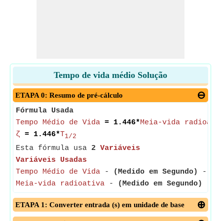
Tempo de vida médio Solução
ETAPA 0: Resumo de pré-cálculo
Fórmula Usada
Tempo Médio de Vida
= 1.446*
Meia-vida radioati
ζ
= 1.446*
T
1/2
Esta fórmula usa
2
Variáveis
Variáveis Usadas
Tempo Médio de Vida
-
(Medido em Segundo)
- O t
Meia-vida radioativa
-
(Medido em Segundo)
- A 
ETAPA 1: Converter entrada (s) em unidade de base