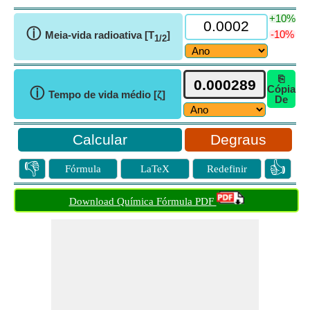
+10%
ⓘ
-10%
Meia-vida radioativa [T
]
1/2
⎘
Cópia
ⓘ
Tempo de vida médio [ζ]
De
Degraus
👎
👍
Fórmula
LaTeX
Redefinir
Download Química Fórmula PDF