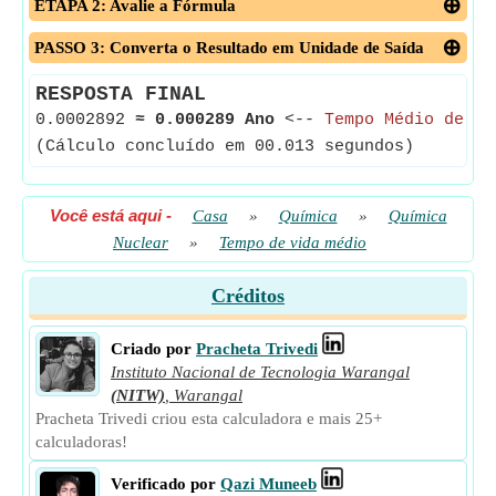
ETAPA 2: Avalie a Fórmula
PASSO 3: Converta o Resultado em Unidade de Saída
RESPOSTA FINAL
0.0002892
≈
0.000289 Ano
<--
Tempo Médio de Vi
(Cálculo concluído em 00.013 segundos)
Você está aqui
-
Casa
»
Química
»
Química
Nuclear
»
Tempo de vida médio
Créditos
Criado por
Pracheta Trivedi
Instituto Nacional de Tecnologia Warangal
(NITW)
,
Warangal
Pracheta Trivedi criou esta calculadora e mais 25+
calculadoras!
Verificado por
Qazi Muneeb