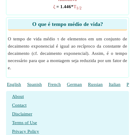
ζ
= 1.446*
T
1/2
O que é tempo médio de vida?
O tempo de vida médio τ de elementos em um conjunto de
decaimento exponencial é igual ao recíproco da constante de
decaimento (cf. decaimento exponencial). Assim, é o tempo
necessário para que a montagem seja reduzida por um fator de
e.
English
Spanish
French
German
Russian
Italian
Poli
About
Contact
Disclaimer
Terms of Use
Privacy Policy