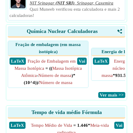
NIT Srinagar
(NIT SRI)
,
Srinagar, Caxemira
Qazi Muneeb verificou esta calculadora e mais 2
calculadoras!
Química Nuclear Calculadoras
<
Fração de embalagem (em massa
isotópica)
Energia de liga
​ LaTeX
Fração de Embalagem em
​ Vai
​ LaTeX
Energia d
Massa Isotópica
= ((
Massa Isotópica
núcleo
= (
Atômica
-
Número de massa
)*
massa
*931.5)/
Nú
(10^4))/
Número de massa
​Ver mais >>
Tempo de vida médio Fórmula
​LaTeX
Tempo Médio de Vida
= 1.446*
Meia-vida
​Vai
radioativa