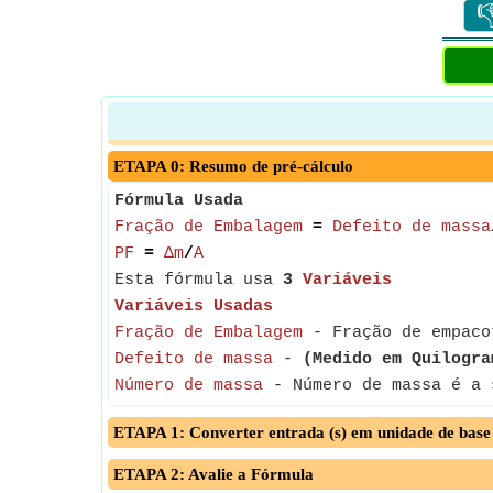

ETAPA 0: Resumo de pré-cálculo
Fórmula Usada
Fração de Embalagem
=
Defeito de massa
PF
=
∆m
/
A
Esta fórmula usa
3
Variáveis
Variáveis Usadas
Fração de Embalagem
- Fração de empacot
Defeito de massa
-
(Medido em Quilogra
Número de massa
- Número de massa é a 
ETAPA 1: Converter entrada (s) em unidade de base
ETAPA 2: Avalie a Fórmula