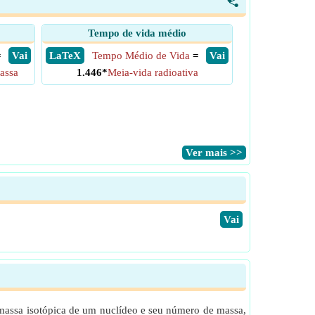
<
Tempo de vida médio
=
​ Vai
​ LaTeX
Tempo Médio de Vida
=
​ Vai
assa
1.446*
Meia-vida radioativa
​Ver mais >>
​Vai
 massa isotópica de um nuclídeo e seu número de massa,