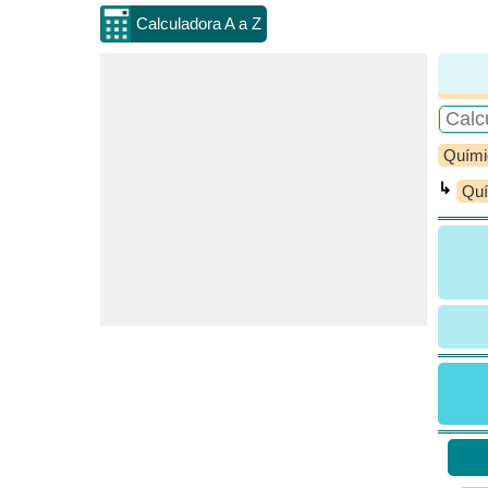
Calculadora A a Z
Quími
↳
Quí