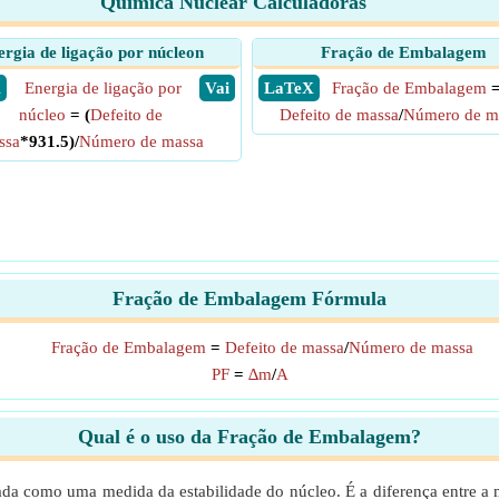
Química Nuclear Calculadoras
rgia de ligação por núcleon
Fração de Embalagem
X
Energia de ligação por
​ Vai
​ LaTeX
Fração de Embalagem
núcleo
= (
Defeito de
Defeito de massa
/
Número de m
ssa
*931.5)/
Número de massa
Fração de Embalagem Fórmula
Fração de Embalagem
=
Defeito de massa
/
Número de massa
PF
=
∆m
/
A
Qual é o uso da Fração de Embalagem?
da como uma medida da estabilidade do núcleo. É a diferença entre a