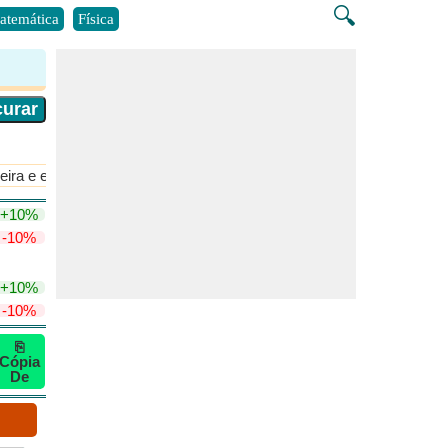
🔍
atemática
Física
eira e estequiometria
​Mais >>
+10%
-10%
+10%
-10%
⎘
Cópia
De