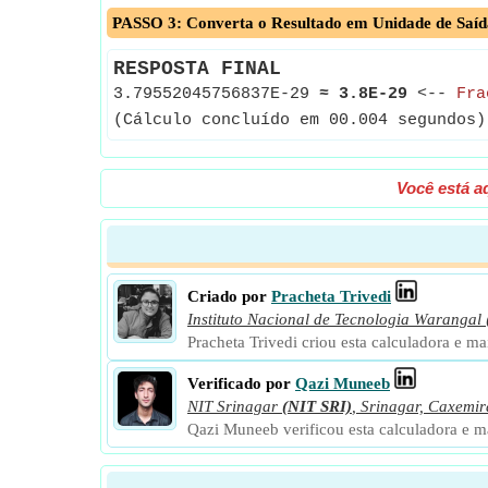
PASSO 3: Converta o Resultado em Unidade de Saíd
RESPOSTA FINAL
3.79552045756837E-29
≈
3.8E-29
<--
Fra
(Cálculo concluído em 00.004 segundos)
Você está a
Criado por
Pracheta Trivedi
Instituto Nacional de Tecnologia Warangal
Pracheta Trivedi criou esta calculadora e ma
Verificado por
Qazi Muneeb
NIT Srinagar
(NIT SRI)
,
Srinagar, Caxemir
Qazi Muneeb verificou esta calculadora e ma