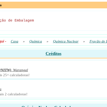
a
ção de Embalagem
qui
-
Casa
»
Química
»
Química Nuclear
»
Fração de
Créditos
(NITW)
,
Warangal
is 25+ calculadoras!
a
is 2 calculadoras!