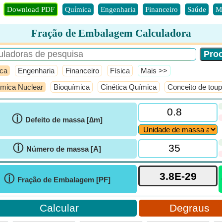
Download PDF
Química
Engenharia
Financeiro
Saúde
M
Fração de Embalagem Calculadora
ca
Engenharia
Financeiro
Física
​Mais >>
mica Nuclear
Bioquímica
Cinética Química
Conceito de toup
ⓘ
Defeito de massa [∆m]
ⓘ
Número de massa [A]
ⓘ
Fração de Embalagem [PF]
Degraus