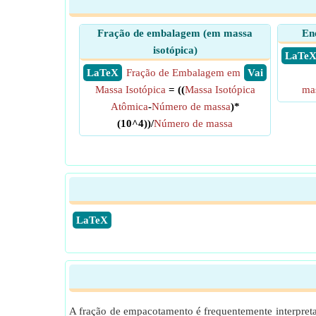
Fração de embalagem (em massa
Ene
isotópica)
​ LaTe
​ LaTeX
Fração de Embalagem em
​ Vai
Massa Isotópica
= ((
Massa Isotópica
ma
Atômica
-
Número de massa
)*
(10^4))/
Número de massa
​LaTeX
A fração de empacotamento é frequentemente interpreta