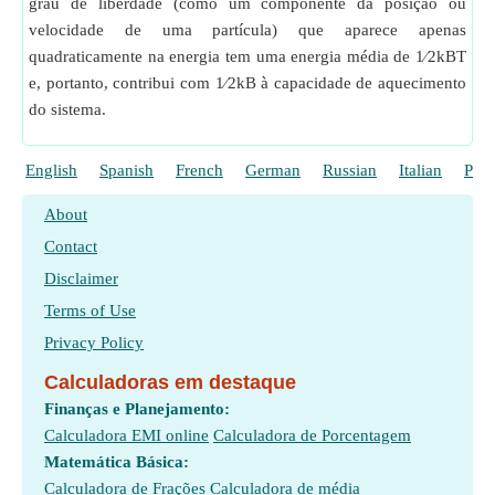
grau de liberdade (como um componente da posição ou
velocidade de uma partícula) que aparece apenas
quadraticamente na energia tem uma energia média de 1⁄2kBT
e, portanto, contribui com 1⁄2kB à capacidade de aquecimento
do sistema.
English
Spanish
French
German
Russian
Italian
Poli
About
Contact
Disclaimer
Terms of Use
Privacy Policy
Calculadoras em destaque
Finanças e Planejamento:
Calculadora EMI online
Calculadora de Porcentagem
Matemática Básica:
Calculadora de Frações
Calculadora de média