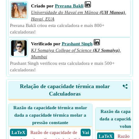
Criado por
Prerana Bakli
Universidade do Havaí em Mānoa
(UH Manoa)
,
Havaí, EUA
Prerana Bakli criou esta calculadora e mais 800+
calculadoras!
Verificado por
Prashant Singh
KJ Somaiya College of Science
(KJ Somaiya)
,
Mumbai
Prashant Singh verificou esta calculadora e mais 500+
calculadoras!
Relação de capacidade térmica molar
<
Calculadoras
Razão da capacidade térmica molar
Razão da capacida
dada a capacidade térmica molar a
dada a capacidade
pressão constante
volume c
​ LaTeX
Razão de capacidade de
​ Vai
​ LaTeX
Razão de c