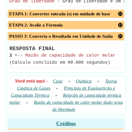
Grau de liberdade
- Grau de Liberdade é um par
ETAPA 1: Converter entrada (s) em unidade de base
ETAPA 2: Avalie a Fórmula
PASSO 3: Converta o Resultado em Unidade de Saída
RESPOSTA FINAL
2
<--
Razão de capacidade de calor molar
(Cálculo concluído em 00.006 segundos)
Você está aqui
-
Casa
»
Química
»
Teoria
Cinética de Gases
»
Princípio de Equipartição e
Capacidade Térmica
»
Relação de capacidade térmica
molar
»
Razão de capacidade de calor molar dado grau
de liberdade
Créditos