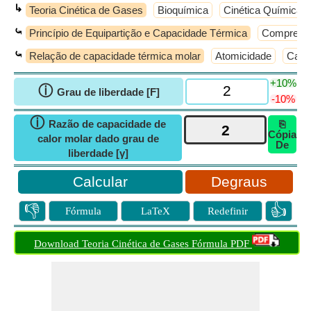
↳
Teoria Cinética de Gases
Bioquímica
Cinética Química
⤿
Princípio de Equipartição e Capacidade Térmica
Compressi
⤿
Relação de capacidade térmica molar
Atomicidade
Capa
+10%
ⓘ
Grau de liberdade [F]
-10%
ⓘ
Razão de capacidade de
⎘
Cópia
calor molar dado grau de
De
liberdade [γ]
Degraus
👎
👍
Fórmula
LaTeX
Redefinir
Download Teoria Cinética de Gases Fórmula PDF