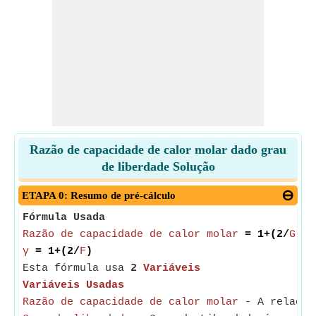
Razão de capacidade de calor molar dado grau
de liberdade Solução
ETAPA 0: Resumo de pré-cálculo
Fórmula Usada
Razão de capacidade de calor molar
= 1+(2/
Grau
γ
= 1+(2/
F
)
Esta fórmula usa
2
Variáveis
Variáveis Usadas
Razão de capacidade de calor molar
- A relação 