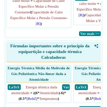
calor molar
=
Capacidade de Calor
calor molar
= (
Cap
Específico Molar a Pressão
Específico Molar a
Constante
/(
Capacidade de Calor
[R]
)/
Capacidade de
Específico Molar a Pressão Constante
-
Molar a Volu
[R]
)
​Ver mais >>
Fórmulas importantes sobre o princípio da
<
equipartição e capacidade térmica
Calculadoras
Energia Térmica Média da Molécula de
Energia Térmica Mé
Gás Poliatômica Não-linear dada a
Gás Poliatômica
Atomicidade
Atomic
​ LaTeX
Energia térmica dada
​ Vai
​ LaTeX
Energia t
atomicidade
= ((6*
Atomicidade
)-6)*
atomicidade
= ((6*
(0.5*
[BoltZ]
*
Temperatura
)
(0.5*
[BoltZ]
*