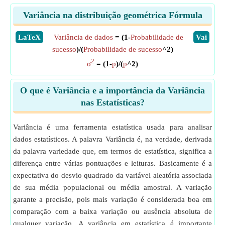
Variância na distribuição geométrica Fórmula
​LaTeX
Variância de dados
= (1-
Probabilidade de
​Vai
sucesso
)/(
Probabilidade de sucesso
^2)
2
σ
= (1-
p
)/(
p
^2)
O que é Variância e a importância da Variância
nas Estatísticas?
Variância é uma ferramenta estatística usada para analisar
dados estatísticos. A palavra Variância é, na verdade, derivada
da palavra variedade que, em termos de estatística, significa a
diferença entre várias pontuações e leituras. Basicamente é a
expectativa do desvio quadrado da variável aleatória associada
de sua média populacional ou média amostral. A variação
garante a precisão, pois mais variação é considerada boa em
comparação com a baixa variação ou ausência absoluta de
qualquer variação. A variância em estatística é importante