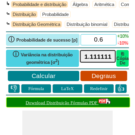
↳
Probabilidade e distribuição
Álgebra
Aritmética
Combin
⤿
Distribuição
Probabilidade
⤿
Distribuição Geométrica
Distribuição binomial
Distribuiç
+10%
ⓘ
Probabilidade de sucesso [p]
-10%
ⓘ
⎘
Variância na distribuição
Cópia
2
geométrica [σ
]
De
Degraus
👎
👍
Fórmula
LaTeX
Redefinir
Download Distribuição Fórmulas PDF