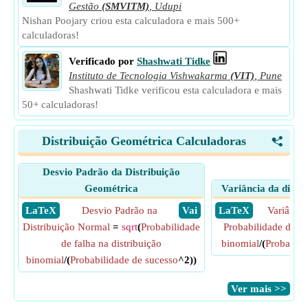
Gestão
(SMVITM)
,
Udupi
Nishan Poojary criou esta calculadora e mais 500+
calculadoras!
Verificado por
Shashwati Tidke
Instituto de Tecnologia Vishwakarma
(VIT)
,
Pune
Shashwati Tidke verificou esta calculadora e mais
50+ calculadoras!
Distribuição Geométrica Calculadoras
<
Desvio Padrão da Distribuição
Geométrica
Variância da distr
​ LaTeX
Desvio Padrão na
​ Vai
​ LaTeX
Variância
Distribuição Normal
=
sqrt
(
Probabilidade
Probabilidade de fa
de falha na distribuição
binomial
/(
Probabili
binomial
/(
Probabilidade de sucesso
^2))
​Ver mais >>