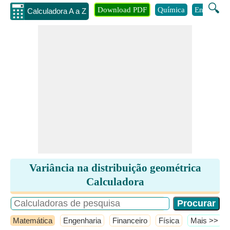
🔍
Download PDF
Química
Engenhari
Calculadora A a Z
Variância na distribuição geométrica
Calculadora
Matemática
Engenharia
Financeiro
Física
​Mais >>