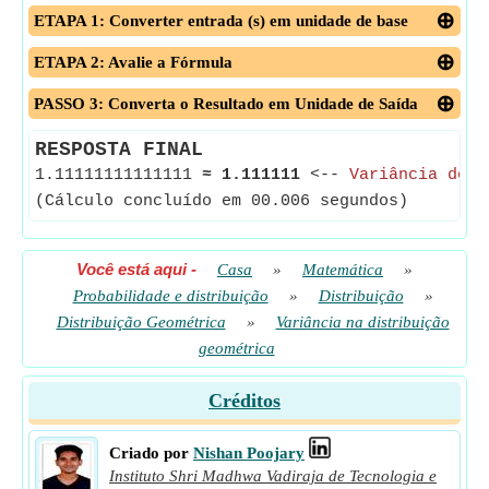
ETAPA 1: Converter entrada (s) em unidade de base
ETAPA 2: Avalie a Fórmula
PASSO 3: Converta o Resultado em Unidade de Saída
RESPOSTA FINAL
1.11111111111111
≈
1.111111
<--
Variância de d
(Cálculo concluído em 00.006 segundos)
Você está aqui
-
Casa
»
Matemática
»
Probabilidade e distribuição
»
Distribuição
»
Distribuição Geométrica
»
Variância na distribuição
geométrica
Créditos
Criado por
Nishan Poojary
Instituto Shri Madhwa Vadiraja de Tecnologia e