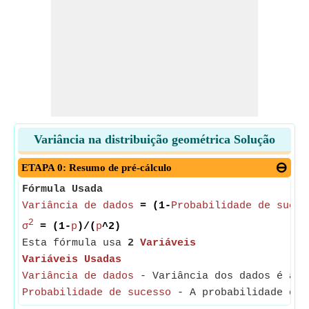
Variância na distribuição geométrica Solução
ETAPA 0: Resumo de pré-cálculo
Fórmula Usada
Variância de dados
= (1-
Probabilidade de suces
2
σ
= (1-
p
)/(
p
^2)
Esta fórmula usa
2
Variáveis
Variáveis Usadas
Variância de dados
- Variância dos dados é a ex
Probabilidade de sucesso
- A probabilidade de s