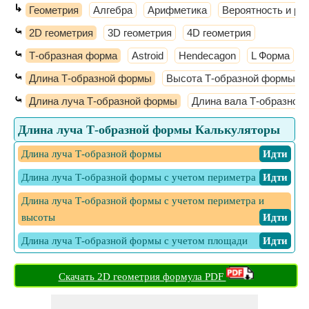
↳
Геометрия
Алгебра
Арифметика
Вероятность и ра
⤿
2D геометрия
3D геометрия
4D геометрия
⤿
Т-образная форма
Astroid
Hendecagon
L Форма
⤿
Длина Т-образной формы
Высота Т-образной формы
⤿
Длина луча Т-образной формы
Длина вала Т-образной
Длина луча Т-образной формы Калькуляторы
Длина луча Т-образной формы
​ Идти
Длина луча Т-образной формы с учетом периметра
​ Идти
Длина луча Т-образной формы с учетом периметра и
высоты
​ Идти
Длина луча Т-образной формы с учетом площади
​ Идти
Скачать 2D геометрия формула PDF