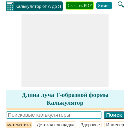
🔍
Скачать PDF
Химия
Инжене
Калькулятор от А до Я
Длина луча Т-образной формы
Калькулятор
математика
Детская площадка
Здоровье
Инженерное