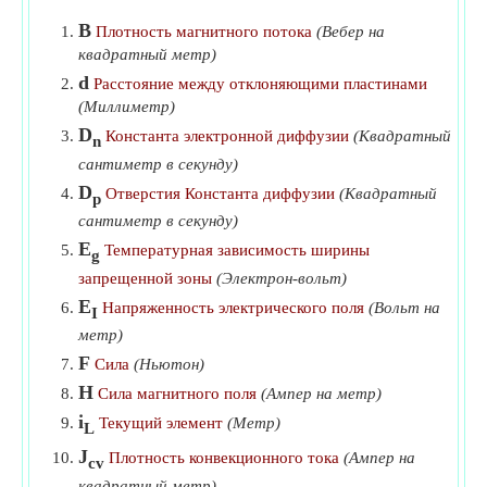
B
Чувствительность ЭЛТ к электростатическому
Плотность магнитного потока
(Вебер на
квадратный метр)
отклонению
​Идти
d
Расстояние между отклоняющими пластинами
Электропроводность в металлах
​Идти
(Миллиметр)
D
Константа электронной диффузии
(Квадратный
n
сантиметр в секунду)
D
Отверстия Константа диффузии
(Квадратный
p
сантиметр в секунду)
E
Температурная зависимость ширины
g
запрещенной зоны
(Электрон-вольт)
E
Напряженность электрического поля
(Вольт на
I
метр)
F
Сила
(Ньютон)
H
Сила магнитного поля
(Ампер на метр)
i
Текущий элемент
(Метр)
L
J
Плотность конвекционного тока
(Ампер на
cv
квадратный метр)