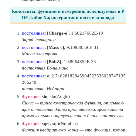
J
Плотность электронного тока
(Ампер на
n
Константы, функции и измерения, используемые в P
квадратный метр)
DF-файле Характеристики носителя заряда
J
Отверстия Плотность тока
(Ампер на
p
квадратный метр)
постоянная
:
[Charge-e]
, 1.60217662E-19
L
Заряд электрона
Расстояние экрана и отклоняющих пластин
(Миллиметр)
постоянная
:
[Mass-e]
, 9.10938356E-31
L
Масса электрона
Отверстия Диффузионная длина
(Метр)
p
постоянная
:
[BoltZ]
, 1.38064852E-23
n
Концентрация большинства носителей
(1 на
0
постоянная Больцмана
кубический метр)
постоянная
:
e
, 2.71828182845904523536028747135
N
Эффективная плотность в валентной зоне
(1 на
c
266249
кубический метр)
постоянная Нейпира
N
Электронная концентрация
(1 на кубический
Функция
:
sin
, sin(Angle)
e
Синус — тригонометрическая функция, описываю
метр)
щая отношение длины противолежащего катета
n
Концентрация внутреннего носителя
(1 на
i
прямоугольного треугольника к длине гипотенузы.
кубический метр)
Функция
:
sqrt
, sqrt(Number)
N
Концентрация отверстий
(1 на кубический
p
Функция квадратного корня — это функция, котор
метр)