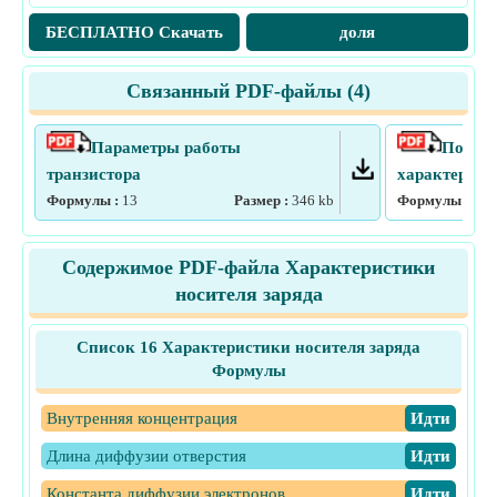
БЕСПЛАТНО Скачать
доля
Связанный PDF-файлы (
4
)
Параметры работы
Полуп
транзистора
характерист
Формулы :
13
Размер :
346
kb
Формулы :
13
Содержимое PDF-файла Характеристики
носителя заряда
Список 16 Характеристики носителя заряда
Формулы
Внутренняя концентрация
​Идти
Длина диффузии отверстия
​Идти
Константа диффузии электронов
​Идти