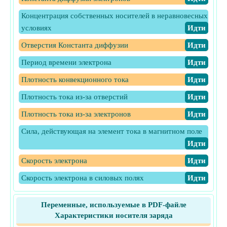
Концентрация собственных носителей в неравновесных
условиях
​Идти
Отверстия Константа диффузии
​Идти
Период времени электрона
​Идти
Плотность конвекционного тока
​Идти
Плотность тока из-за отверстий
​Идти
Плотность тока из-за электронов
​Идти
Сила, действующая на элемент тока в магнитном поле
​Идти
Скорость электрона
​Идти
Скорость электрона в силовых полях
​Идти
Тепловое напряжение
​Идти
Переменные, используемые в PDF-файле
Тепловое напряжение с использованием уравнения
Характеристики носителя заряда
Эйнштейна
​Идти