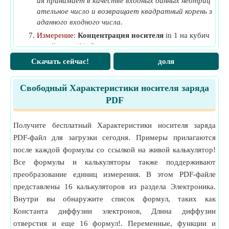
ая принимает в качестве входных данных неотриц
ательное число и возвращает квадратный корень з
N
Эффективная плотность в зоне проводимости
(1
v
аданного входного числа.
на кубический метр)
Измерение
:
Концентрация носителя
in 1 на кубич
p
Концентрация миноритарных перевозчиков
(1
0
еский метр (1/m³)
на кубический метр)
Концентрация носителя Преобразование единиц из
Скачать сейчас!
доля
S
Электростатическая чувствительность к
мерения
e
отклонению
(метр на вольт)
Измерение
:
Энергия
in Электрон-вольт (eV)
Свободный Характеристики носителя заряда
Энергия Преобразование единиц измерения
T
Температура
(Кельвин)
PDF
Измерение
:
Температура
in Кельвин (K)
t
Период кругового пути частицы
(Наносекунда)
c
Температура Преобразование единиц измерения
v
Скорость заряда
(метр в секунду)
Получите бесплатный Характеристики носителя заряда
Измерение
:
Длина
in Метр (m), Миллиметр (mm)
V
Напряжение
(вольт)
PDF-файл для загрузки сегодня. Примеры прилагаются
Длина Преобразование единиц измерения
V
после каждой формулы со ссылкой на живой калькулятор!
Электронная скорость
(метр в секунду)
Измерение
:
диффузия
in Квадратный сантиметр в с
e
Все формулы и калькуляторы также поддерживают
екунду (cm²/s)
V
Скорость электрона в силовых полях
(метр в
ef
преобразование единиц измерения. В этом PDF-файле
диффузия Преобразование единиц измерения
секунду)
представлены 16 калькуляторов из раздела Электроника.
Измерение
:
Время
in Второй (s), Наносекунда (ns)
V
Тепловое напряжение
(вольт)
t
Время Преобразование единиц измерения
Внутри вы обнаружите список формул, таких как
V
Скорость из-за напряжения
(метр в секунду)
Константа диффузии электронов, Длина диффузии
Измерение
:
Мобильность
in Квадратный метр на в
v
ольт в секунду (m²/V*s)
отверстия и еще 16 формул!. Переменные, функции и
δ
Прогиб луча
(Миллиметр)