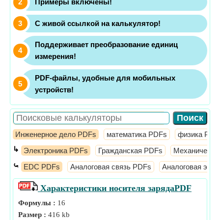
Примеры включены!
С живой ссылкой на калькулятор!
Поддерживает преобразование единиц
измерения!
PDF-файлы, удобные для мобильных
устройств!
Инженерное дело PDFs
математика PDFs
физика PDF
↳
Электроника PDFs
Гражданская PDFs
Механически
⤿
EDC PDFs
Аналоговая связь PDFs
Аналоговая элек
Характеристики носителя заряда
PDF
Формулы :
16
Размер :
416 kb