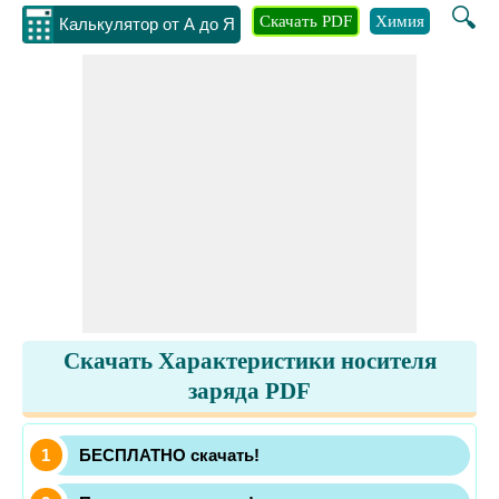
🔍
Скачать PDF
Химия
Инжене
Калькулятор от А до Я
Скачать Характеристики носителя
заряда PDF
БЕСПЛАТНО скачать!