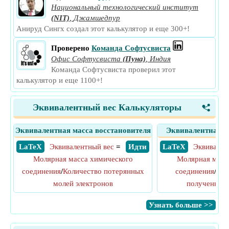
Национальный технологический институт
(NIT)
,
Джамшедпур
Анируд Сингх создал этот калькулятор и еще 300+!
Проверено
Команда Софтусвиста
Офис Софтусвиста
(Пуна)
,
Индия
Команда Софтусвиста проверил этот
калькулятор и еще 1100+!
Эквивалентный вес Калькуляторы
<
Эквивалентная масса восстановителя
Эквивалентная м
​ LaTeX
Эквивалентный вес
=
​ Идти
​ LaTeX
Эквивален
Молярная масса химического
Молярная масс
соединения
/
Количество потерянных
соединения
/
Кол
молей электронов
полученных 
​Узнать больше >>