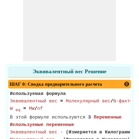
Эквивалентный вес Решение
ШАГ 0: Сводка предварительного расчета
Используемая формула
Эквивалентный вес
=
Молекулярный вес
/
N-фактор
W
=
MW
/
nf
eq
В этой формуле используются
3
Переменные
Используемые переменные
Эквивалентный вес
-
(Измеряется в Килограмм)
- 