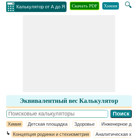
🔍
Скачать PDF
Химия
Инжене
Калькулятор от А до Я
Эквивалентный вес Калькулятор
Химия
Детская площадка
Здоровье
Инженерное дел
↳
Концепция родинки и стехиометрия
Аналитическая хим