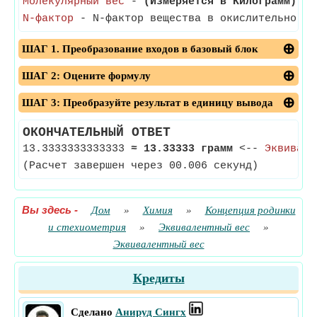
Молекулярный вес
-
(Измеряется в Килограмм)
- М
N-фактор
- N-фактор вещества в окислительно-во
ШАГ 1. Преобразование входов в базовый блок
ШАГ 2: Оцените формулу
ШАГ 3: Преобразуйте результат в единицу вывода
ОКОНЧАТЕЛЬНЫЙ ОТВЕТ
13.3333333333333
≈
13.33333 грамм
<--
Эквивале
(Расчет завершен через 00.006 секунд)
Вы здесь
-
Дом
»
Химия
»
Концепция родинки
и стехиометрия
»
Эквивалентный вес
»
Эквивалентный вес
Кредиты
Сделано
Анируд Сингх