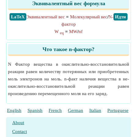
Эквивалентный вес формула
​LaTeX
Эквивалентный вес
=
Молекулярный вес
/
N-
​Идти
фактор
W
=
MW
/
nf
eq
Что такое n-фактор?
N Фактор вещества в окислительно-восстановительной
реакции равен количеству потерянных или приобретенных
моль электронов на моль. n-факт наличия вещества в не-
окислительно-восстановительной реакции равен
произведению перемещенного моля на его заряд.
English
Spanish
French
German
Italian
Portuguese
P
About
Contact