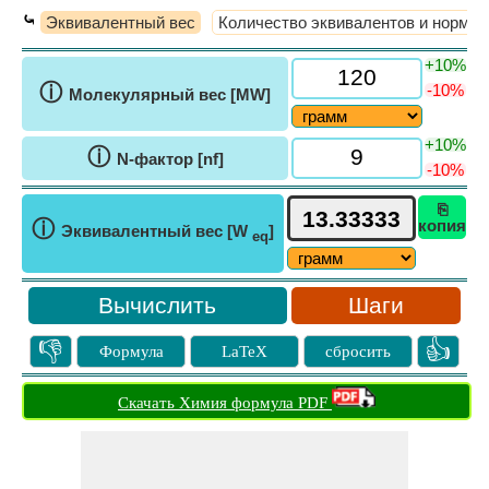
⤿
Эквивалентный вес
Количество эквивалентов и нормал
+10%
ⓘ
-10%
Молекулярный вес [MW]
+10%
ⓘ
N-фактор [nf]
-10%
⎘
ⓘ
копия
Эквивалентный вес [W
]
eq
Шаги
👎
👍
Формула
LaTeX
сбросить
Скачать Химия формула PDF