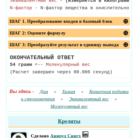
Эквивалентный вес
-
(Измеряется в Килограмм)
- 
N-фактор
- N-фактор вещества в окислительно-во
ШАГ 1. Преобразование входов в базовый блок
ШАГ 2: Оцените формулу
ШАГ 3: Преобразуйте результат в единицу вывода
ОКОНЧАТЕЛЬНЫЙ ОТВЕТ
54 грамм
<--
Молекулярный вес
(Расчет завершен через 00.006 секунд)
Вы здесь
-
Дом
»
Химия
»
Концепция родинки
и стехиометрия
»
Эквивалентный вес
»
Молекулярный вес
Кредиты
Сделано
Анируд Сингх