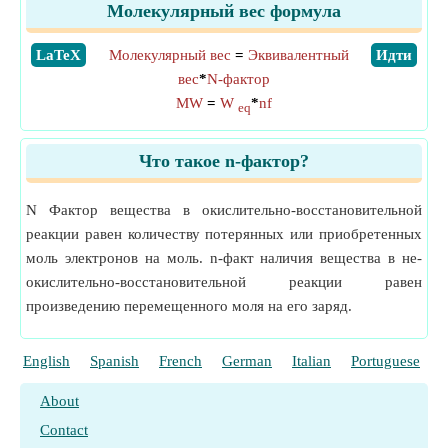
Молекулярный вес формула
​LaTeX
Молекулярный вес
=
Эквивалентный
​Идти
вес
*
N-фактор
MW
=
W
*
nf
eq
Что такое n-фактор?
N Фактор вещества в окислительно-восстановительной
реакции равен количеству потерянных или приобретенных
моль электронов на моль. n-факт наличия вещества в не-
окислительно-восстановительной реакции равен
произведению перемещенного моля на его заряд.
English
Spanish
French
German
Italian
Portuguese
P
About
Contact