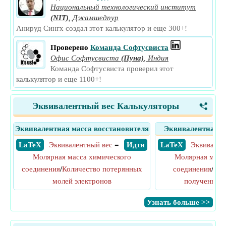
Национальный технологический институт
(NIT)
,
Джамшедпур
Анируд Сингх создал этот калькулятор и еще 300+!
Проверено
Команда Софтусвиста
Офис Софтусвиста
(Пуна)
,
Индия
Команда Софтусвиста проверил этот
калькулятор и еще 1100+!
Эквивалентный вес Калькуляторы
<
Эквивалентная масса восстановителя
Эквивалентная м
​ LaTeX
Эквивалентный вес
=
​ Идти
​ LaTeX
Эквивален
Молярная масса химического
Молярная масс
соединения
/
Количество потерянных
соединения
/
Кол
молей электронов
полученных 
​Узнать больше >>