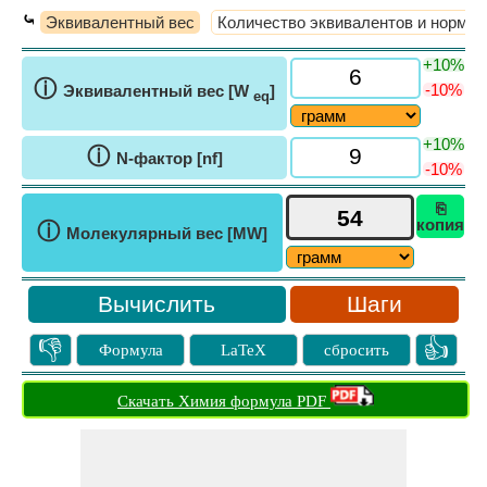
⤿
Эквивалентный вес
Количество эквивалентов и нормал
+10%
ⓘ
-10%
Эквивалентный вес [W
]
eq
+10%
ⓘ
N-фактор [nf]
-10%
⎘
копия
ⓘ
Молекулярный вес [MW]
Шаги
👎
👍
Формула
LaTeX
сбросить
Скачать Химия формула PDF