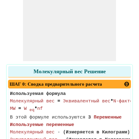
Молекулярный вес Решение
ШАГ 0: Сводка предварительного расчета
Используемая формула
Молекулярный вес
=
Эквивалентный вес
*
N-фактор
MW
=
W
*
nf
eq
В этой формуле используются
3
Переменные
Используемые переменные
Молекулярный вес
-
(Измеряется в Килограмм)
- М