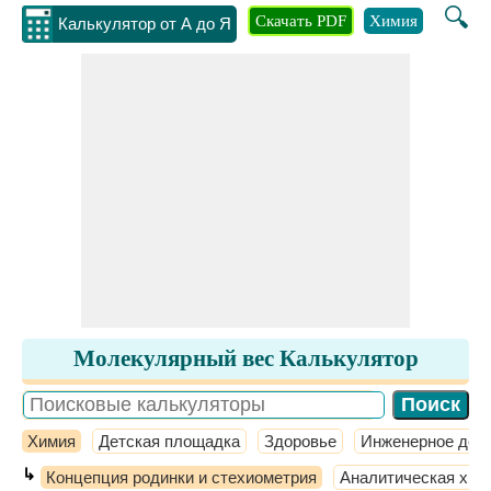
🔍
Скачать PDF
Химия
Инжене
Калькулятор от А до Я
Молекулярный вес Калькулятор
Химия
Детская площадка
Здоровье
Инженерное дел
↳
Концепция родинки и стехиометрия
Аналитическая хим