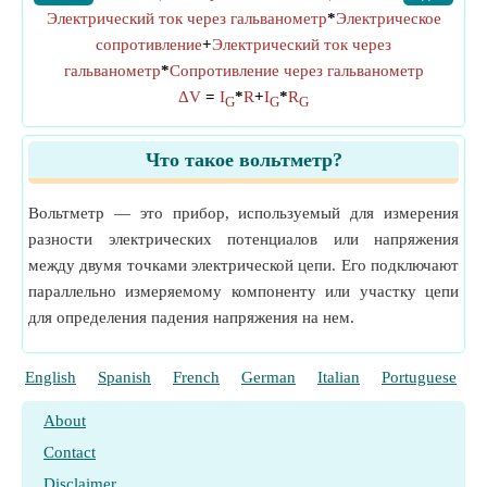
Электрический ток через гальванометр
*
Электрическое
сопротивление
+
Электрический ток через
гальванометр
*
Сопротивление через гальванометр
ΔV
=
I
*
R
+
I
*
R
G
G
G
Что такое вольтметр?
Вольтметр — это прибор, используемый для измерения
разности электрических потенциалов или напряжения
между двумя точками электрической цепи. Его подключают
параллельно измеряемому компоненту или участку цепи
для определения падения напряжения на нем.
English
Spanish
French
German
Italian
Portuguese
P
About
Contact
Disclaimer