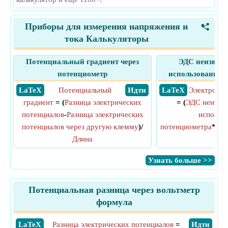
Приборы для измерения напряжения и
<
тока Калькуляторы
Потенциальный градиент через
ЭДС неизвест
потенциометр
использованием
​ LaTeX
Потенциальный
​ Идти
​ LaTeX
Электродви
градиент
= (
Разница электрических
= (
ЭДС неизвес
потенциалов
-
Разница электрических
использ
потенциалов через другую клемму
)/
потенциометра
*
Дли
Длина
дли
​Узнать больше >>
Потенциальная разница через вольтметр
формула
​LaTeX
Разница электрических потенциалов
=
​Идти