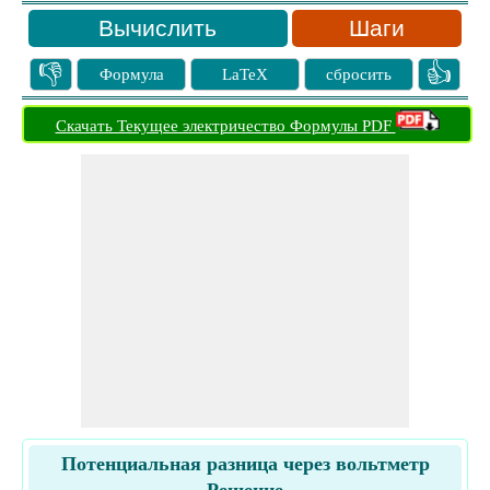
Шаги
👎
👍
Формула
LaTeX
сбросить
Скачать Текущее электричество Формулы PDF
Потенциальная разница через вольтметр