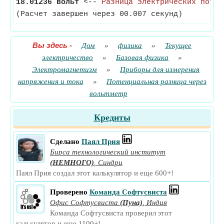
18.01236 вольт
<--
Разница электрических потен
(Расчет завершен через 00.007 секунд)
Вы здесь
-
Дом
»
физика
»
Текущее
электричество
»
Базовая физика
»
Электромагнетизм
»
Приборы для измерения
напряжения и тока
»
Потенциальная разница через
вольтметр
Кредиты
Сделано
Паял Прия
Бирса технологический институт
(НЕМНОГО)
,
Синдри
Паял Прия создал этот калькулятор и еще 600+!
Проверено
Команда Софтусвиста
Офис Софтусвиста
(Пуна)
,
Индия
Команда Софтусвиста проверил этот
калькулятор и еще 1100+!