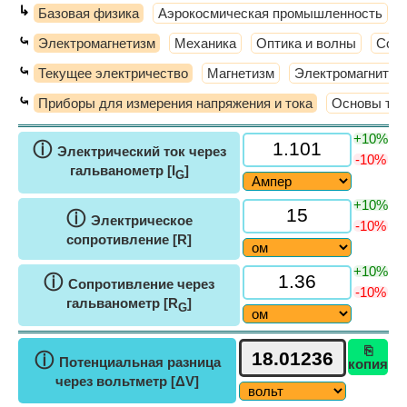
↳
Базовая физика
Аэрокосмическая промышленность
⤿
Электромагнетизм
Механика
Оптика и волны
Совр
⤿
Текущее электричество
Магнетизм
Электромагнитная
⤿
Приборы для измерения напряжения и тока
Основы тек
+10%
ⓘ
Электрический ток через
-10%
гальванометр [I
]
G
+10%
ⓘ
Электрическое
-10%
сопротивление [R]
+10%
ⓘ
Сопротивление через
-10%
гальванометр [R
]
G
⎘
ⓘ
Потенциальная разница
копия
через вольтметр [ΔV]