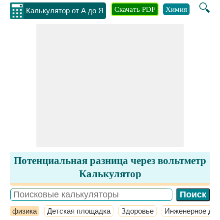
🔍
Скачать PDF
Химия
Инжене
Калькулятор от А до Я
Потенциальная разница через вольтметр
Калькулятор
физика
Детская площадка
Здоровье
Инженерное де