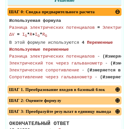
Решение
ШАГ 0: Сводка предварительного расчета
Используемая формула
Разница электрических потенциалов
=
Электричес
ΔV
=
I
*
R
+
I
*
R
G
G
G
В этой формуле используются
4
Переменные
Используемые переменные
Разница электрических потенциалов
-
(Измеряетс
Электрический ток через гальванометр
-
(Измеря
Электрическое сопротивление
-
(Измеряется в ом
Сопротивление через гальванометр
-
(Измеряется
ШАГ 1. Преобразование входов в базовый блок
ШАГ 2: Оцените формулу
ШАГ 3: Преобразуйте результат в единицу вывода
ОКОНЧАТЕЛЬНЫЙ ОТВЕТ