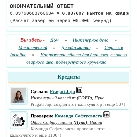
ОКОНЧАТЕЛЬНЫЙ ОТВЕТ
6.83760683760684
≈
6.837607 Ньютон на квадратн
(Расчет завершен через 00.006 секунд)
Вы здесь
-
Дом
»
Инженерное дело
»
Механический
»
Дизайн машин
»
Стресс в
дизайне
»
Напряжение сдвига для длинного углового
сварного шва, подвергнутого кручению
Кредиты
Сделано
Pragati Jaju
Инженерный колледж
(COEP)
,
Пуна
Pragati Jaju создал этот калькулятор и еще 50+!
Проверено
Команда Софтусвиста
Офис Софтусвиста
(Пуна)
,
Индия
Команда Софтусвиста проверил этот
калькулятор и еще 1100+!