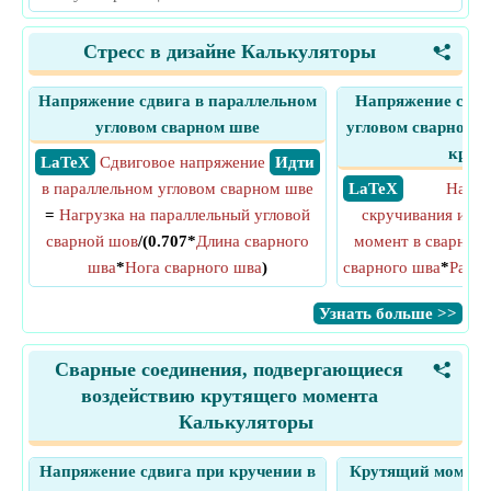
Стресс в дизайне Калькуляторы
<
Напряжение сдвига в параллельном
Напряжение сдви
угловом сварном шве
угловом сварном ш
круч
​ LaTeX
Сдвиговое напряжение
​ Идти
в параллельном угловом сварном шве
​ LaTeX
Напря
=
Нагрузка на параллельный угловой
скручивания и сд
сварной шов
/(0.707*
Длина сварного
момент в сварном 
шва
*
Нога сварного шва
)
сварного шва
*
Радиу
​Узнать больше >>
Сварные соединения, подвергающиеся
<
воздействию крутящего момента
Калькуляторы
Напряжение сдвига при кручении в
Крутящий момент