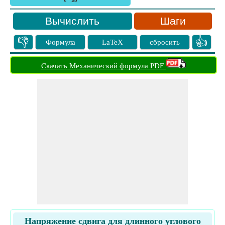
s
Шаги
👎
👍
Формула
LaTeX
сбросить
Скачать Механический формула PDF
Напряжение сдвига для длинного углового