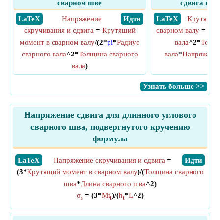
сварном шве
сдвига в с
​ LaTeX
Напряжение
​ Идти
​ LaTeX
Крутящий
скручивания и сдвига
=
Крутящий
сварном валу
= 2*
p
момент в сварном валу
/(2*
pi
*
Радиус
вала
^2*
Толщи
сварного вала
^2*
Толщина сварного
вала
*
Напряжение
вала
)
сдв
​Узнать больше >>
Напряжение сдвига для длинного углового
сварного шва, подвергнутого кручению
формула
​LaTeX
Напряжение скручивания и сдвига
=
​Идти
(3*
Крутящий момент в сварном валу
)/(
Толщина сварного
шва
*
Длина сварного шва
^2)
σ
= (3*
Mt
)/(
h
*
L
^2)
s
t
t