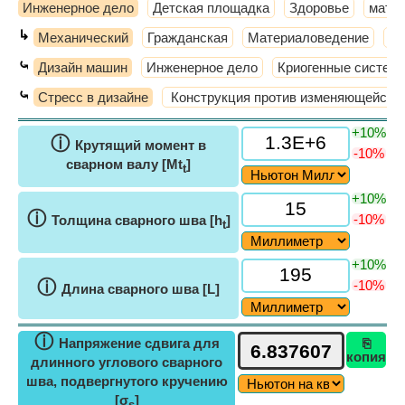
Инженерное дело
Детская площадка
Здоровье
мате
↳
Механический
Гражданская
Материаловедение
Те
⤿
Дизайн машин
Инженерное дело
Криогенные систем
⤿
Стресс в дизайне
Конструкция против изменяющейся н
+10%
ⓘ
Крутящий момент в
-10%
сварном валу [Mt
]
t
+10%
ⓘ
-10%
Толщина сварного шва [h
]
t
+10%
ⓘ
-10%
Длина сварного шва [L]
ⓘ
Напряжение сдвига для
⎘
копия
длинного углового сварного
шва, подвергнутого кручению
[σ
]