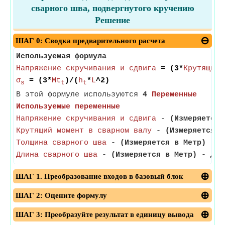
сварного шва, подвергнутого кручению
Решение
ШАГ 0: Сводка предварительного расчета
Используемая формула
Напряжение скручивания и сдвига
= (3*
Крутящий 
σ
= (3*
Mt
)/(
h
*
L
^2)
s
t
t
В этой формуле используются
4
Переменные
Используемые переменные
Напряжение скручивания и сдвига
-
(Измеряется 
Крутящий момент в сварном валу
-
(Измеряется в
Толщина сварного шва
-
(Измеряется в Метр)
- То
Длина сварного шва
-
(Измеряется в Метр)
- Длин
ШАГ 1. Преобразование входов в базовый блок
ШАГ 2: Оцените формулу
ШАГ 3: Преобразуйте результат в единицу вывода