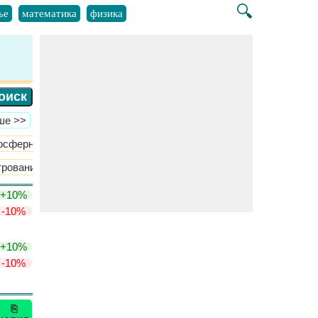
🔍
ье
математика
физика
ше >>
осферная химия
Атомная структура
​Больше >>
трование
Условия концентрации
​Больше >>
+10%
-10%
+10%
-10%
⎘