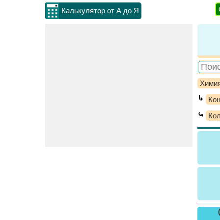
Калькулятор от А до Я
Хими
↳
Кон
⤿
Кол