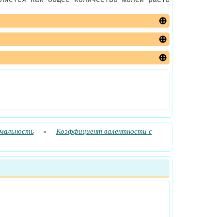
ляется как общее количество молей растворенного в
рмальность
»
Коэффициент валентности с