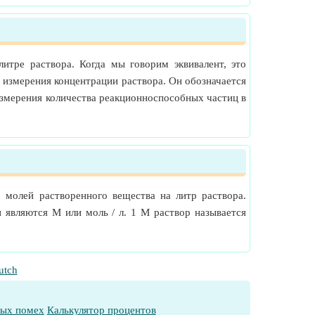
итре раствора. Когда мы говорим эквивалент, это
 измерения концентрации раствора. Он обозначается
 измерения количества реакционноспособных частиц в
 молей растворенного вещества на литр раствора.
 являются М или моль / л. 1 М раствор называется
utch
ных помех
Калькулятор процентов