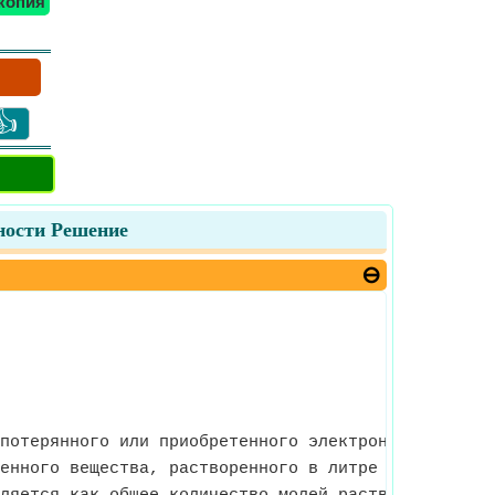
копия
👍
ности Решение
потерянного или приобретенного электрона на моль.
енного вещества, растворенного в литре раствора.