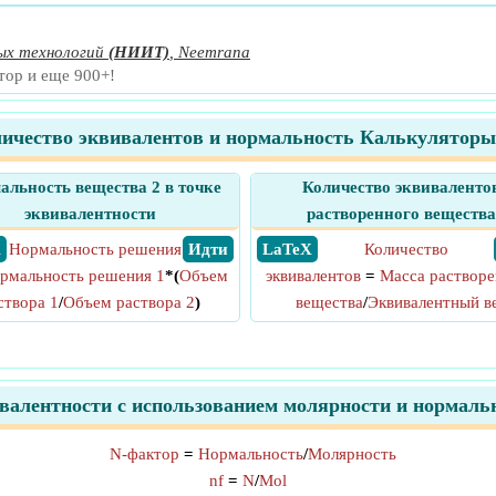
х технологий
(НИИТ)
,
Neemrana
тор и еще 900+!
ичество эквивалентов и нормальность Калькуляторы
альность вещества 2 в точке
Количество эквиваленто
эквивалентности
растворенного вещества
X
Нормальность решения
​ Идти
​ LaTeX
Количество
рмальность решения 1
*(
Объем
эквивалентов
=
Масса растворе
створа 1
/
Объем раствора 2
)
вещества
/
Эквивалентный в
валентности с использованием молярности и нормаль
N-фактор
=
Нормальность
/
Молярность
nf
=
N
/
Mol