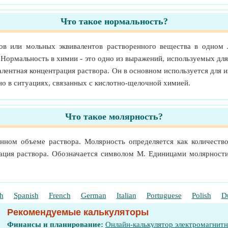
Что такое нормальность?
ов или мольных эквивалентов растворенного вещества в одном л
 Нормальность в химии - это одно из выражений, используемых для
алентная концентрация раствора. Он в основном используется для
но в ситуациях, связанных с кислотно-щелочной химией.
Что такое молярность?
енном объеме раствора. Молярность определяется как количество
ация раствора. Обозначается символом М. Единицами молярности
h
Spanish
French
German
Italian
Portuguese
Polish
D
Рекомендуемые калькуляторы
Финансы и планирование:
Онлайн-калькулятор электромагнит