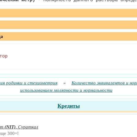
ический метр)
- Молярность данного раствора опреде
да
тор
ия родинки и стехиометрия
»
Количество эквивалентов и но
использованием молярности и нормальности
Кредиты
ут
(NIT)
,
Сураткал
еще 300+!