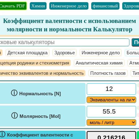
Скачать PDF
Химия
Инженерное дело
финансовый
Здоров
Коэффициент валентности с использованием
молярности и нормальности Калькулятор
я
Детская площадка
Здоровье
Инженерное дело
​Боль
цепция родинки и стехиометрия
Аналитическая химия
Атм
ичество эквивалентов и нормальность
Плотность газов
Ти
ⓘ
Нормальность [N]
ⓘ
Молярность [Mol]
ⓘ
Коэффициент валентности с