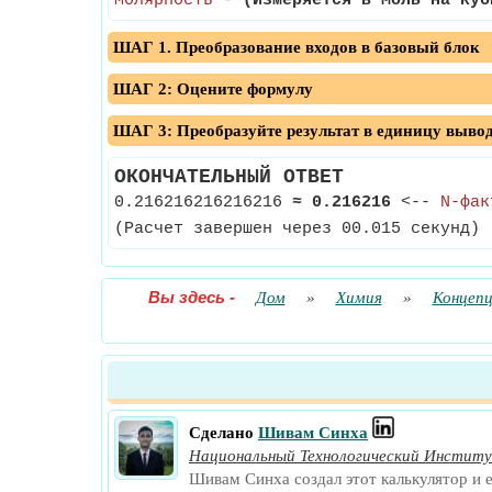
Молярность
-
(Измеряется в Моль на куб
ШАГ 1. Преобразование входов в базовый блок
ШАГ 2: Оцените формулу
ШАГ 3: Преобразуйте результат в единицу выво
ОКОНЧАТЕЛЬНЫЙ ОТВЕТ
0.216216216216216
≈
0.216216
<--
N-фак
(Расчет завершен через 00.015 секунд)
Вы здесь
-
Дом
»
Химия
»
Концепц
Сделано
Шивам Синха
Национальный Технологический Инстит
Шивам Синха создал этот калькулятор и 