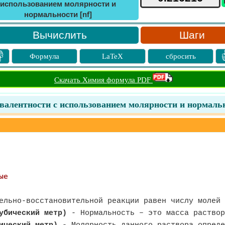
использованием молярности и
нормальности [nf]
Шаги

Формула
LaTeX
сбросить
Скачать Химия формула PDF
валентности с использованием молярности и нормаль
ые
ельно-восстановительной реакции равен числу молей 
убический метр)
- Нормальность – это масса раствор