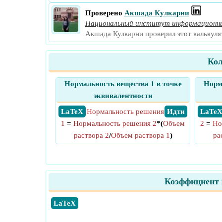
Проверено
Акшада Кулкарни
Национальный институт информационны
Акшада Кулкарни проверил этот калькуля
Кол
Нормальность вещества 1 в точке
Норм
эквивалентности
​ LaTeX
Нормальность решения
​ Идти
​ LaTe
1
=
Нормальность решения 2
*(
Объем
2
=
Но
раствора 2
/
Объем раствора 1
)
ра
Коэффициент 
​LaTeX