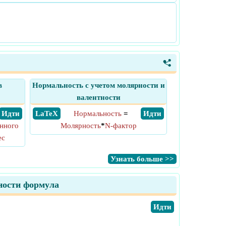
<
в
Нормальность с учетом молярности и
валентности
​ Идти
​ LaTeX
Нормальность
=
​ Идти
нного
Молярность
*
N-фактор
ес
​Узнать больше >>
ности формула
​Идти