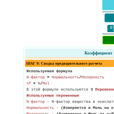

Коэффициент 
ШАГ 0: Сводка предварительного расчета
Используемая формула
N-фактор
=
Нормальность
/
Молярность
nf
=
N
/
Mol
В этой формуле используются
3
Переменн
Используемые переменные
N-фактор
- N-фактор вещества в окислит
Нормальность
-
(Измеряется в Моль на к