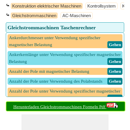
⤿
Konstruktion elektrischer Maschinen
Kontrollsystem
Kra
⤿
Gleichstrommaschinen
AC-Maschinen
Gleichstrommaschinen Taschenrechner
Ankerdurchmesser unter Verwendung spezifischer
magnetischer Belastung
​ Gehen
Ankerkernlänge unter Verwendung spezifischer magnetischer
Belastung
​ Gehen
Anzahl der Pole mit magnetischer Belastung
​ Gehen
Anzahl der Pole unter Verwendung des Polabstands
​ Gehen
Anzahl der Pole unter Verwendung spezifischer magnetischer
Belastung
​ Gehen
Herunterladen Gleichstrommaschinen Formeln Pdf
Ausgangskoeffizient DC
​ Gehen
Ausgangsleistung von Gleichstrommaschinen
​ Gehen
Bereich der Dämpferwicklung
​ Gehen