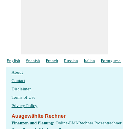
Grenzwerts der Kernlänge
​ Gehen
English
Spanish
French
Russian
Italian
Portuguese
P
About
Contact
Disclaimer
Terms of Use
Privacy Policy
Ausgewählte Rechner
Finanzen und Planung:
Online-EMI-Rechner
Prozentrechner