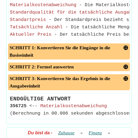
Materialkostenabweichung
- Die Materialkostenab
Standardqualität für die tatsächliche Ausgabe
-
Standartpreis
- Der Standardpreis bezieht sich 
Tatsächliche Anzahl
- Die tatsächliche Menge be
Aktueller Preis
- Der tatsächliche Preis bezieh
SCHRITT 1: Konvertieren Sie die Eingänge in die
Basiseinheit
SCHRITT 2: Formel auswerten
SCHRITT 3: Konvertieren Sie das Ergebnis in die
Ausgabeeinheit
ENDGÜLTIGE ANTWORT
356725
<--
Materialkostenabweichung
(Berechnung in 00.006 sekunden abgeschlossen)
Du bist da
-
Zuhause
»
Finanz
»