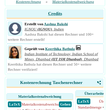
Kostenrechnung
»
Materialkostenabweichung
Credits
Erstellt von
Aashna Bakshi
IGNOU
(IGNOU)
,
Indien
Aashna Bakshi hat diesen Rechner und 100+
weitere Rechner erstellt!
Geprüft von
Keerthika Bathula
Indian Institute of Technology, Indian School of
Mines, Dhanbad
(IIT ISM Dhanbad)
,
Dhanbad
Keerthika Bathula hat diesen Rechner und 50+ weitere
Rechner verifiziert!
Kostenrechnung Taschenrechner
<
Überarbeitete 
Materialkostenabweichung
​ LaTeX
Überarb
​ LaTeX
Materialkostenabweichu
​ Gehen
Standardmenge
= (
S