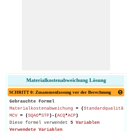
Materialkostenabweichung Lösung
SCHRITT 0: Zusammenfassung vor der Berechnung
Gebrauchte Formel
Materialkostenabweichung
= (
Standardqualität f
MCV
= (
SQAO
*
STP
)-(
ACQ
*
ACP
)
Diese formel verwendet
5
Variablen
Verwendete Variablen