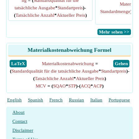
ng
= (
Standardqualität für die
Materials
/
tatsächliche Ausgabe
*
Standartpreis
)-
Standardmenge
)*
Ge
(
Tatsächliche Anzahl
*
Aktueller Preis
)
Men
​Mehr sehen >>
Materialkostenabweichung Formel
​LaTeX
Materialkostenabweichung
=
​Gehen
(
Standardqualität für die tatsächliche Ausgabe
*
Standartpreis
)-
(
Tatsächliche Anzahl
*
Aktueller Preis
)
MCV
= (
SQAO
*
STP
)-(
ACQ
*
ACP
)
English
Spanish
French
Russian
Italian
Portuguese
P
About
Contact
Disclaimer