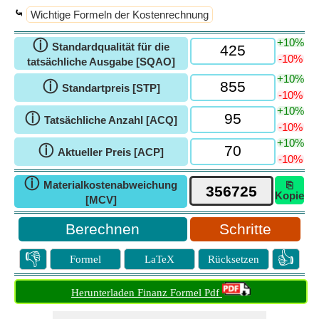
⤿
Wichtige Formeln der Kostenrechnung
+10%
ⓘ
Standardqualität für die
-10%
tatsächliche Ausgabe [SQAO]
+10%
ⓘ
Standartpreis [STP]
-10%
+10%
ⓘ
Tatsächliche Anzahl [ACQ]
-10%
+10%
ⓘ
Aktueller Preis [ACP]
-10%
ⓘ
Materialkostenabweichung
⎘
Kopie
[MCV]
Schritte
👎
👍
Formel
LaTeX
Rücksetzen
Herunterladen Finanz Formel Pdf