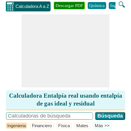
🔍
Descargar PDF
Química
Ingenieria
Calculadora A a Z
Calculadora Entalpía real usando entalpía
de gas ideal y residual
Ingenieria
Financiero
Física
Mates
​Más >>