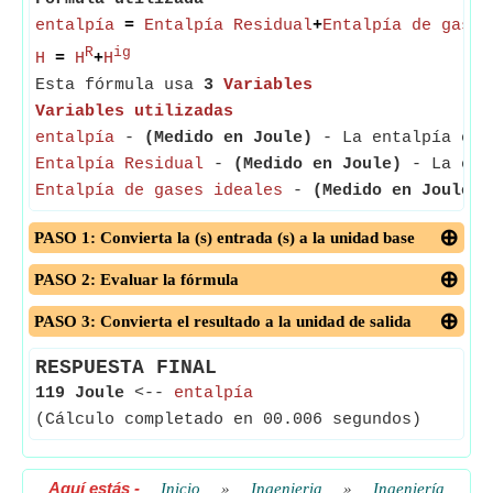
entalpía
=
Entalpía Residual
+
Entalpía de gases
R
ig
H
=
H
+
H
Esta fórmula usa
3
Variables
Variables utilizadas
entalpía
-
(Medido en Joule)
- La entalpía es l
Entalpía Residual
-
(Medido en Joule)
- La enta
Entalpía de gases ideales
-
(Medido en Joule)
-
PASO 1: Convierta la (s) entrada (s) a la unidad base
PASO 2: Evaluar la fórmula
PASO 3: Convierta el resultado a la unidad de salida
RESPUESTA FINAL
119 Joule
<--
entalpía
(Cálculo completado en 00.006 segundos)
Aquí estás
-
Inicio
»
Ingenieria
»
Ingeniería