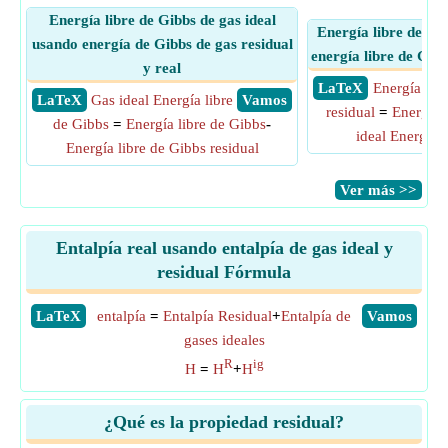
Energía libre de Gibbs de gas ideal
Energía libre de Gi
usando energía de Gibbs de gas residual
energía libre de Gibb
y real
​ LaTeX
Energía lib
​ LaTeX
Gas ideal Energía libre
​ Vamos
residual
=
Energía 
de Gibbs
=
Energía libre de Gibbs
-
ideal Energía 
Energía libre de Gibbs residual
​Ver más >>
Entalpía real usando entalpía de gas ideal y
residual Fórmula
​LaTeX
entalpía
=
Entalpía Residual
+
Entalpía de
​Vamos
gases ideales
R
ig
H
=
H
+
H
¿Qué es la propiedad residual?