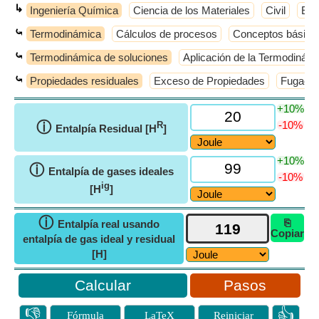
↳
Ingeniería Química
Ciencia de los Materiales
Civil
Elé
⤿
Termodinámica
Cálculos de procesos
Conceptos básico
⤿
Termodinámica de soluciones
Aplicación de la Termodinámi
⤿
Propiedades residuales
Exceso de Propiedades
Fugacida
+10%
ⓘ
-10%
R
Entalpía Residual [H
]
+10%
ⓘ
Entalpía de gases ideales
-10%
ig
[H
]
ⓘ
⎘
Entalpía real usando
Copiar
entalpía de gas ideal y residual
[H]
Pasos
👎
👍
Fórmula
LaTeX
Reiniciar