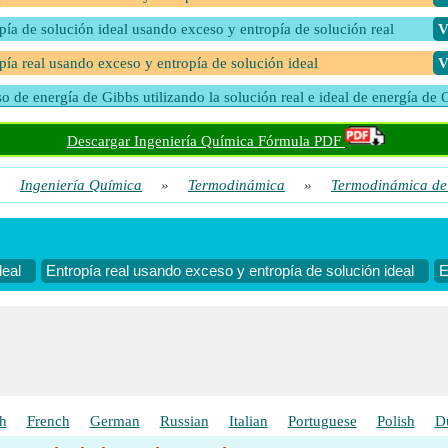
pía de solución ideal usando exceso y entropía de solución real
​
pía real usando exceso y entropía de solución ideal
​
o de energía de Gibbs utilizando la solución real e ideal de energía de 
​
Descargar Ingeniería Química Fórmula PDF
o de entalpía usando entalpía de solución real e ideal
​
»
Ingeniería Química
»
Termodinámica
»
Termodinámica de
o de entropía usando entropía de solución real e ideal
​
ión ideal de Gibbs Energy utilizando el exceso y la solución real de Gi
gy
​
deal
Entropía real usando exceso y entropía de solución ideal
E
en de solución ideal usando exceso y volumen de solución real
​
en en exceso utilizando el volumen de solución real e ideal
​
en real usando exceso y volumen de solución ideal
​
h
French
German
Russian
Italian
Portuguese
Polish
D