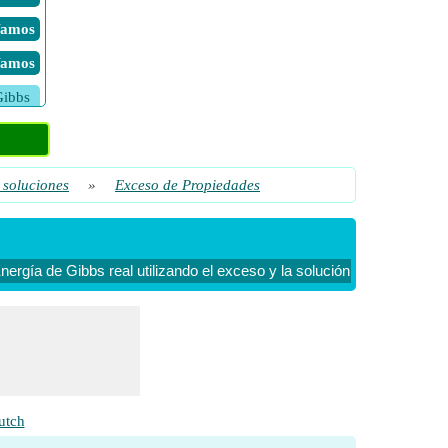
 Vamos
 Vamos
Gibbs
 Vamos
 Vamos
 soluciones
»
Exceso de Propiedades
 Vamos
bbs
 Vamos
nergía de Gibbs real utilizando el exceso y la solución ideal Energía
 Vamos
 Vamos
 Vamos
utch