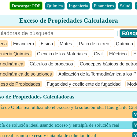
Descargar PDF
Química
Ingenieria
Financiero
Salud
Exceso de Propiedades Calculadora
eria
Financiero
Física
Mates
Patio de recreo
Química
eniería Química
Ciencia de los Materiales
Civil
Eléctrico
E
modinámica
Cálculos de procesos
Conceptos básicos de petro
modinámica de soluciones
Aplicación de la Termodinámica a los P
eso de Propiedades
Fugacidad y coeficiente de fugacidad
Mode
so de Propiedades Calculadoras
ía de Gibbs real utilizando el exceso y la solución ideal Energía de Gib
​
pía de solución ideal usando exceso y entalpía de solución real
​
pía real usando exceso y entalpía de solución ideal
​