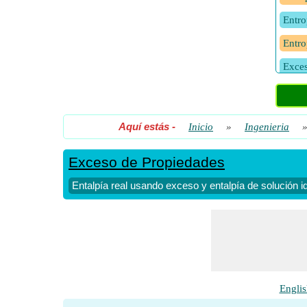
Entro
Entro
Exces
Exces
Aquí estás
-
Inicio
»
Ingenieria
Exces
Soluc
Exceso de Propiedades
Ener
Entalpía real usando exceso y entalpía de solución i
Volum
Volum
Volum
Englis