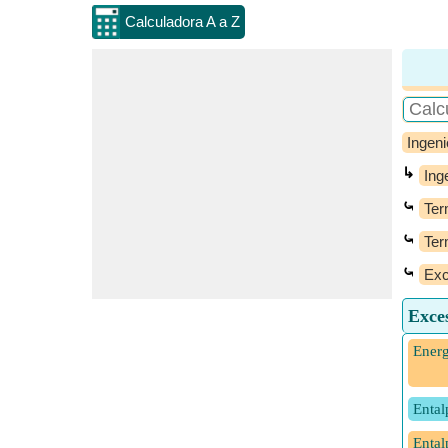
Calculadora A a Z
Ingeni
↳
Ing
⤿
Ter
⤿
Ter
⤿
Exc
Exce
Energ
Ental
Ental