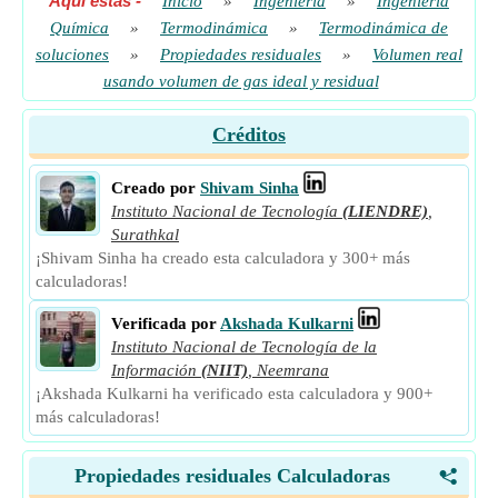
Aquí estás
-
Inicio
»
Ingenieria
»
Ingeniería
Química
»
Termodinámica
»
Termodinámica de
soluciones
»
Propiedades residuales
»
Volumen real
usando volumen de gas ideal y residual
Créditos
Creado por
Shivam Sinha
Instituto Nacional de Tecnología
(LIENDRE)
,
Surathkal
¡Shivam Sinha ha creado esta calculadora y 300+ más
calculadoras!
Verificada por
Akshada Kulkarni
Instituto Nacional de Tecnología de la
Información
(NIIT)
,
Neemrana
¡Akshada Kulkarni ha verificado esta calculadora y 900+
más calculadoras!
Propiedades residuales Calculadoras
<