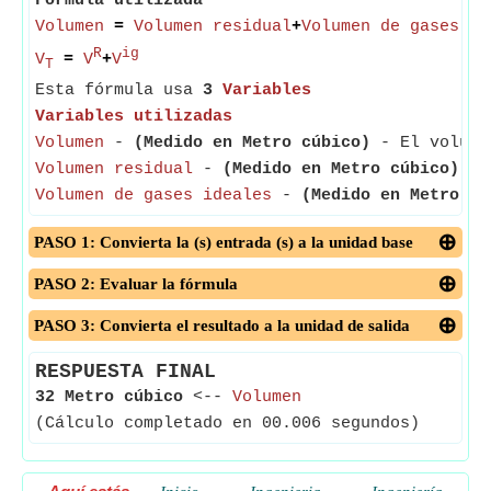
Fórmula utilizada
Volumen
=
Volumen residual
+
Volumen de gases id
R
ig
V
=
V
+
V
T
Esta fórmula usa
3
Variables
Variables utilizadas
Volumen
-
(Medido en Metro cúbico)
- El volumen
Volumen residual
-
(Medido en Metro cúbico)
- E
Volumen de gases ideales
-
(Medido en Metro cú
PASO 1: Convierta la (s) entrada (s) a la unidad base
PASO 2: Evaluar la fórmula
PASO 3: Convierta el resultado a la unidad de salida
RESPUESTA FINAL
32 Metro cúbico
<--
Volumen
(Cálculo completado en 00.006 segundos)