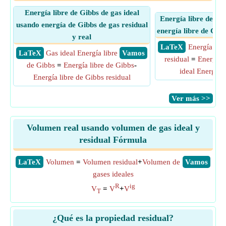
Energía libre de Gibbs de gas ideal
Energía libre de Gi
usando energía de Gibbs de gas residual
energía libre de Gibb
y real
​ LaTeX
Energía lib
​ LaTeX
Gas ideal Energía libre
​ Vamos
residual
=
Energía 
de Gibbs
=
Energía libre de Gibbs
-
ideal Energía 
Energía libre de Gibbs residual
​Ver más >>
Volumen real usando volumen de gas ideal y
residual Fórmula
​LaTeX
Volumen
=
Volumen residual
+
Volumen de
​Vamos
gases ideales
R
ig
V
=
V
+
V
T
¿Qué es la propiedad residual?