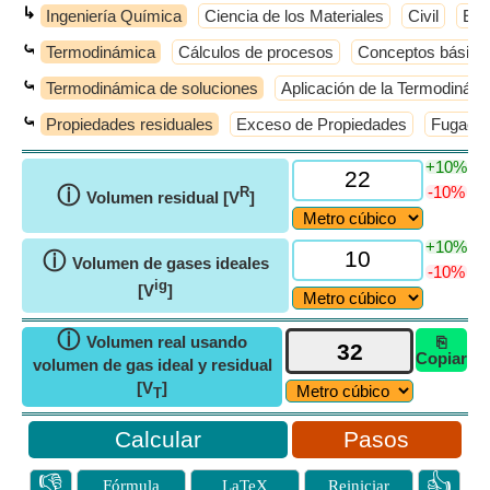
↳
Ingeniería Química
Ciencia de los Materiales
Civil
Elé
⤿
Termodinámica
Cálculos de procesos
Conceptos básico
⤿
Termodinámica de soluciones
Aplicación de la Termodinámi
⤿
Propiedades residuales
Exceso de Propiedades
Fugacida
+10%
ⓘ
-10%
R
Volumen residual [V
]
+10%
ⓘ
Volumen de gases ideales
-10%
ig
[V
]
ⓘ
Volumen real usando
⎘
Copiar
volumen de gas ideal y residual
[V
]
T
Pasos
👎
👍
Fórmula
LaTeX
Reiniciar