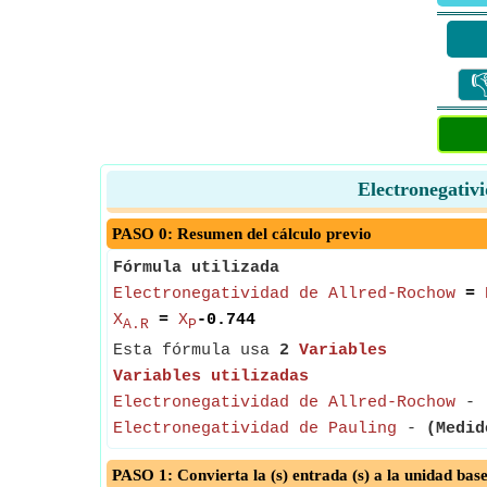

Electronegativ
PASO 0: Resumen del cálculo previo
Fórmula utilizada
Electronegatividad de Allred-Rochow
=
X
=
X
-0.744
A.R
P
Esta fórmula usa
2
Variables
Variables utilizadas
Electronegatividad de Allred-Rochow
-
Electronegatividad de Pauling
-
(Medid
PASO 1: Convierta la (s) entrada (s) a la unidad bas