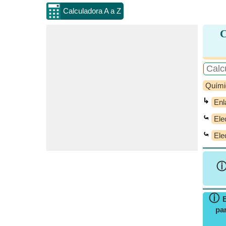
Calculadora A a Z
C
Quími
↳
Enl
⤿
Ele
⤿
Ele
ⓘ
par