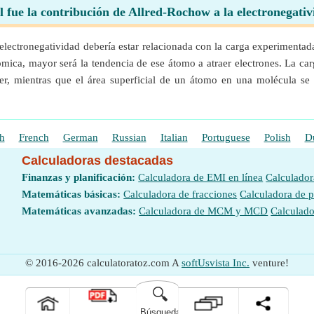
 fue la contribución de Allred-Rochow a la electronegati
ectronegatividad debería estar relacionada con la carga experimentada
ómica, mayor será la tendencia de ese átomo a atraer electrones. La car
ater, mientras que el área superficial de un átomo en una molécula 
h
French
German
Russian
Italian
Portuguese
Polish
D
Calculadoras destacadas
Finanzas y planificación:
Calculadora de EMI en línea
Calculador
Matemáticas básicas:
Calculadora de fracciones
Calculadora de 
Matemáticas avanzadas:
Calculadora de MCM y MCD
Calculado
© 2016-2026 calculatoratoz.com A
softUsvista Inc.
venture!
🔍
Búsqueda