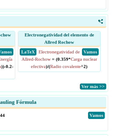
<
Rochow
Electronegatividad del elemento de
Allred Rochow
​ Vamos
​ LaTeX
Electronegatividad de
​ Vamos
nergía
Allred-Rochow
= (0.359*
Carga nuclear
a
))-0.2-
efectiva
)/(
Radio covalente
^2)
​Ver más >>
Pauling Fórmula
744
​Vamos