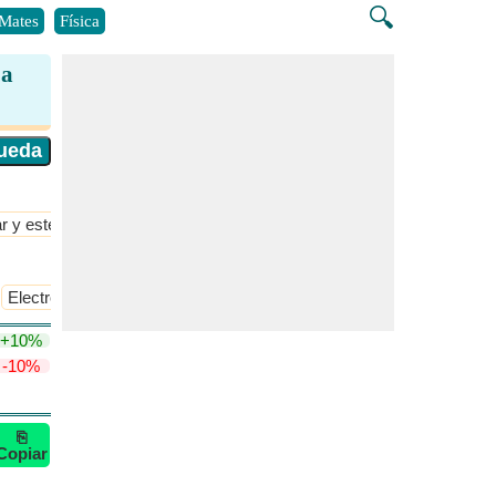
🔍
Mates
Física
 a
r y estequiometría
​Más >>
Electronegatividad de Pauling
+10%
-10%
⎘
Copiar