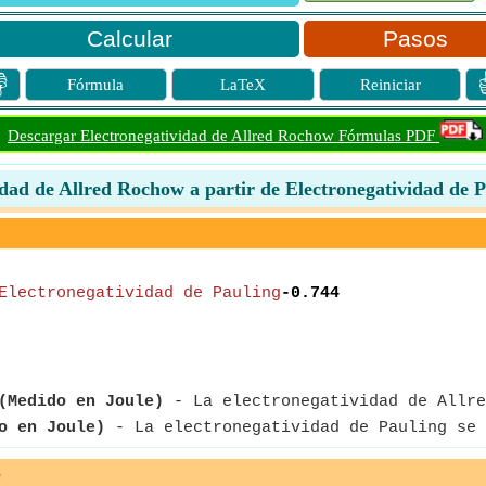
Pasos

Fórmula
LaTeX
Reiniciar
Descargar Electronegatividad de Allred Rochow Fórmulas PDF
idad de Allred Rochow a partir de Electronegatividad de P
Electronegatividad de Pauling
-0.744
(Medido en Joule)
- La electronegatividad de Allre
o en Joule)
- La electronegatividad de Pauling se 
e