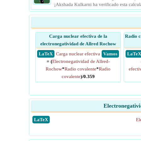
¡Akshada Kulkarni ha verificado esta calcu
Carga nuclear efectiva de la
Radio c
electronegatividad de Allred Rochow
​ LaTeX
Carga nuclear efectiva
​ Vamos
​ LaTe
= (
Electronegatividad de Allred-
Rochow
*
Radio covalente
*
Radio
efecti
covalente
)/0.359
Electronegativ
​LaTeX
El