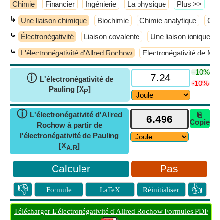
Chimie
Financier
Ingénierie
La physique
​Plus >>
↳
Une liaison chimique
Biochimie
Chimie analytique
Chi
⤿
Électronégativité
Liaison covalente
Une liaison ionique
⤿
L'électronégativité d'Allred Rochow
Electronégativité de Mul
+10%
ⓘ
L'électronégativité de
-10%
Pauling [X
]
P
ⓘ
L'électronégativité d'Allred
⎘
Copie
Rochow à partir de
l'électronégativité de Pauling
[X
]
A.R
Pas
👎
👍
Formule
LaTeX
Réinitialiser
Télécharger L'électronégativité d'Allred Rochow Formules PDF