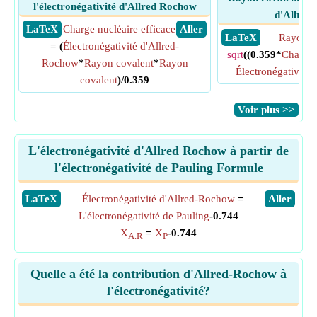
l'électronégativité d'Allred Rochow
d'Allred
​ LaTeX
Charge nucléaire efficace
​ Aller
​ LaTeX
Rayon c
= (
Électronégativité d'Allred-
sqrt
((0.359*
Charge 
Rochow
*
Rayon covalent
*
Rayon
Électronégativité
covalent
)/0.359
​Voir plus >>
L'électronégativité d'Allred Rochow à partir de
l'électronégativité de Pauling Formule
​LaTeX
Électronégativité d'Allred-Rochow
=
​Aller
L'électronégativité de Pauling
-0.744
X
=
X
-0.744
A.R
P
Quelle a été la contribution d'Allred-Rochow à
l'électronégativité?