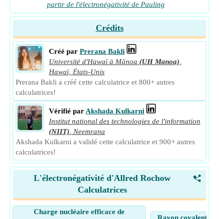
partir de l'électronégativité de Pauling
Crédits
Créé par
Prerana Bakli
Université d'Hawaï à Mānoa
(UH Manoa)
,
Hawaï, États-Unis
Prerana Bakli a créé cette calculatrice et 800+ autres
calculatrices!
Vérifié par
Akshada Kulkarni
Institut national des technologies de l'information
(NIIT)
,
Neemrana
Akshada Kulkarni a validé cette calculatrice et 900+ autres
calculatrices!
L'électronégativité d'Allred Rochow
<
Calculatrices
Charge nucléaire efficace de
Rayon covalent de l