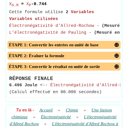
X
=
X
-0.744
A.R
P
Cette formule utilise
2
Variables
Variables utilisées
Électronégativité d'Allred-Rochow
-
(Mesuré en
L'électronégativité de Pauling
-
(Mesuré en Jo
ÉTAPE 1: Convertir les entrées en unité de base
ÉTAPE 2: Évaluer la formule
ÉTAPE 3: Convertir le résultat en unité de sortie
RÉPONSE FINALE
6.496 Joule
<--
Électronégativité d'Allred-Roc
(Calcul effectué en 00.006 secondes)
Tu es là
-
Accueil
»
Chimie
»
Une liaison
chimique
»
Électronégativité
»
L'électronégativité
d'Allred Rochow
»
L'électronégativité d'Allred Rochow à