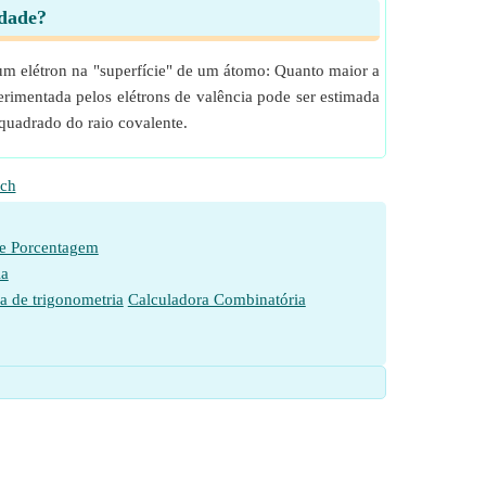
idade?
um elétron na "superfície" de um átomo: Quanto maior a
perimentada pelos elétrons de valência pode ser estimada
quadrado do raio covalente.
ch
de Porcentagem
ia
a de trigonometria
Calculadora Combinatória