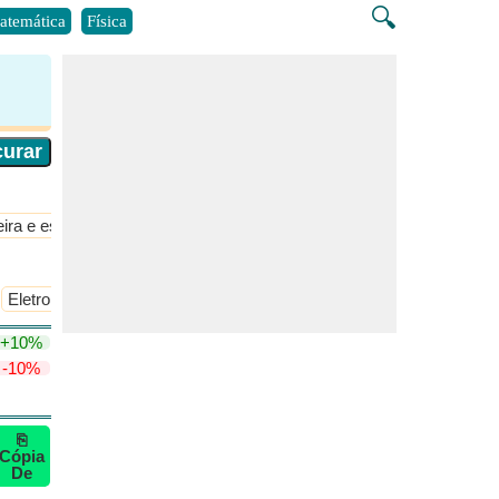
🔍
atemática
Física
ira e estequiometria
​Mais >>
Eletronegatividade de Pauling
+10%
-10%
⎘
Cópia
De