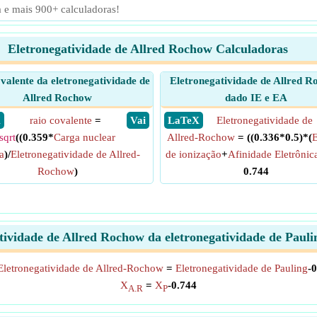
a e mais 900+ calculadoras!
Eletronegatividade de Allred Rochow Calculadoras
valente da eletronegatividade de
Eletronegatividade de Allred 
Allred Rochow
dado IE e EA
X
raio covalente
=
​ Vai
​ LaTeX
Eletronegatividade de
sqrt
((0.359*
Carga nuclear
Allred-Rochow
= ((0.336*0.5)*(
E
a
)/
Eletronegatividade de Allred-
de ionização
+
Afinidade Eletrônic
Rochow
)
0.744
tividade de Allred Rochow da eletronegatividade de Paul
Eletronegatividade de Allred-Rochow
=
Eletronegatividade de Pauling
-
X
=
X
-0.744
A.R
P