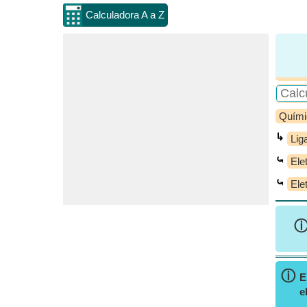
Calculadora A a Z
Quími
↳
Lig
⤿
Ele
⤿
Ele
ⓘ
E
e