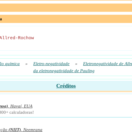
a
Allred-Rochow
ão química
»
Eletro-negatividade
»
Eletronegatividade de All
da eletronegatividade de Pauling
Créditos
noa)
,
Havaí, EUA
 800+ calculadoras!
ação
(NIIT)
,
Neemrana