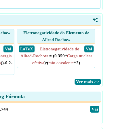
<
Rochow
Eletronegatividade do Elemento de
Allred Rochow
​ Vai
​ LaTeX
Eletronegatividade de
​ Vai
nergia
Allred-Rochow
= (0.359*
Carga nuclear
a
))-0.2-
efetiva
)/(
raio covalente
^2)
​Ver mais >>
ing Fórmula
0.744
​Vai