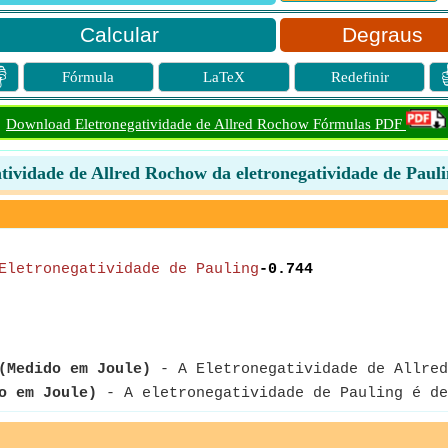
Degraus

Fórmula
LaTeX
Redefinir
Download Eletronegatividade de Allred Rochow Fórmulas PDF
tividade de Allred Rochow da eletronegatividade de Paul
Eletronegatividade de Pauling
-0.744
(Medido em Joule)
- A Eletronegatividade de Allred
o em Joule)
- A eletronegatividade de Pauling é de