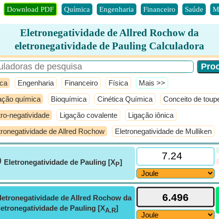
Download PDF
Química
Engenharia
Financeiro
Saúde
M
Eletronegatividade de Allred Rochow da
eletronegatividade de Pauling Calculadora
ca
Engenharia
Financeiro
Física
​Mais >>
ação química
Bioquímica
Cinética Química
Conceito de toupe
tro-negatividade
Ligação covalente
Ligação iônica
tronegatividade de Allred Rochow
Eletronegatividade de Mulliken
ⓘ
Eletronegatividade de Pauling [X
]
P
letronegatividade de Allred Rochow da
letronegatividade de Pauling [X
]
A.R