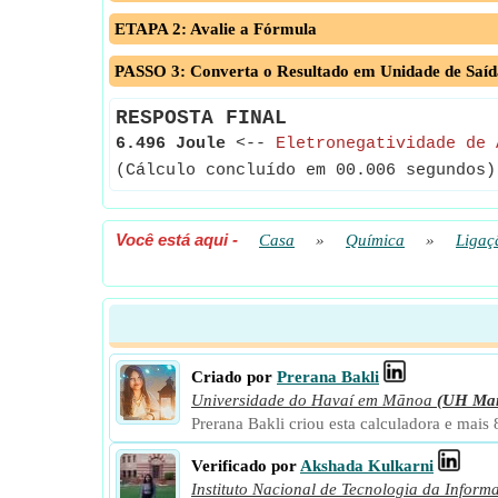
ETAPA 2: Avalie a Fórmula
PASSO 3: Converta o Resultado em Unidade de Saíd
RESPOSTA FINAL
6.496 Joule
<--
Eletronegatividade de 
(Cálculo concluído em 00.006 segundos)
Você está aqui
-
Casa
»
Química
»
Ligaç
Criado por
Prerana Bakli
Universidade do Havaí em Mānoa
(UH Ma
Prerana Bakli criou esta calculadora e mais
Verificado por
Akshada Kulkarni
Instituto Nacional de Tecnologia da Inform