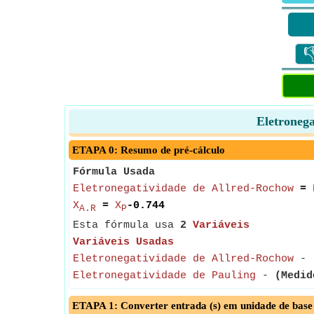

Eletronega
ETAPA 0: Resumo de pré-cálculo
Fórmula Usada
Eletronegatividade de Allred-Rochow
=
X
=
X
-0.744
A.R
P
Esta fórmula usa
2
Variáveis
Variáveis Usadas
Eletronegatividade de Allred-Rochow
-
Eletronegatividade de Pauling
-
(Medid
ETAPA 1: Converter entrada (s) em unidade de base