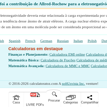
foi a contribuição de Allred-Rochow para a eletronegativ
etronegatividade deveria estar relacionada à carga experimentada por 
a tendência desse átomo de atrair elétrons. A carga nuclear efetiva ex
cie de um átomo em uma molécula pode ser considerada proporcional ao 
ish
Spanish
French
German
Russian
Italian
Polish
Dut
Calculadoras em destaque
Finanças e Planejamento:
Calculadora EMI online
Calculadora 
Matemática Básica:
Calculadora de Frações
Calculadora de méd
Matemática Avançada:
Calculadora de MMC e MMC
Calculador
© 2016-2026 calculatoratoz.com A
softUsvista Inc.
venture!
🔍
Procurar
Casa
Categorias
Compartilhar
LIVRE PDFs