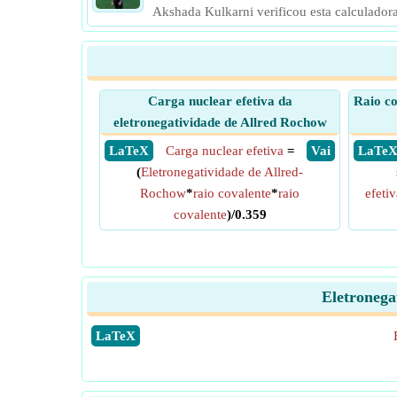
Akshada Kulkarni verificou esta calculador
Carga nuclear efetiva da
Raio co
eletronegatividade de Allred Rochow
​ LaTeX
Carga nuclear efetiva
=
​ Vai
​ LaTe
(
Eletronegatividade de Allred-
Rochow
*
raio covalente
*
raio
efetiv
covalente
)/0.359
Eletronega
​LaTeX