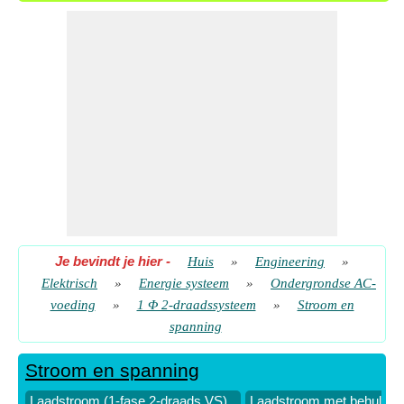
Maximale spanning bij gebruik van constant (1-fase 2-draads
VS)
​ Gaan
Maximale spanning bij gebruik van het volume van het
geleidermateriaal (1-fase 2-draads VS)
​ Gaan
Maximale spanning bij gebruik van lijnverliezen (1-fase 2-
draads VS)
​ Gaan
Maximale spanning bij gebruik van weerstand (1-fase 2-
draads VS)
​ Gaan
Maximale spanning bij gebruik van X-sectie (1-fase 2-draads
VS)
​ Gaan
Je bevindt je hier
-
Huis
»
Engineering
»
RMS-spanning (1-fase 2-draads VS)
​ Gaan
Elektrisch
»
Energie systeem
»
Ondergrondse AC-
RMS-spanning bij gebruik van constant (1-fase 2-draads VS)
voeding
»
1 Φ 2-draadssysteem
»
Stroom en
spanning
​ Gaan
RMS-spanning bij gebruik van het volume van het
Stroom en spanning
geleidermateriaal (1-fase 2-draads VS)
​ Gaan
Laadstroom (1-fase 2-draads VS)
Laadstroom met behulp va