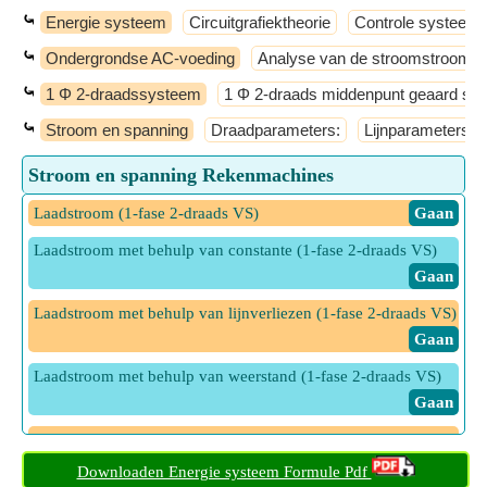
⤿
Energie systeem
Circuitgrafiektheorie
Controle systeem
⤿
Ondergrondse AC-voeding
Analyse van de stroomstroom
⤿
1 Φ 2-draadssysteem
1 Φ 2-draads middenpunt geaard sy
⤿
Stroom en spanning
Draadparameters:
Lijnparameters
Stroom en spanning Rekenmachines
Laadstroom (1-fase 2-draads VS)
​ Gaan
Laadstroom met behulp van constante (1-fase 2-draads VS)
​ Gaan
Laadstroom met behulp van lijnverliezen (1-fase 2-draads VS)
​ Gaan
Laadstroom met behulp van weerstand (1-fase 2-draads VS)
​ Gaan
Maximale spanning bij gebruik van belastingsstroom (1-fase
2-draads VS)
​ Gaan
Downloaden Energie systeem Formule Pdf