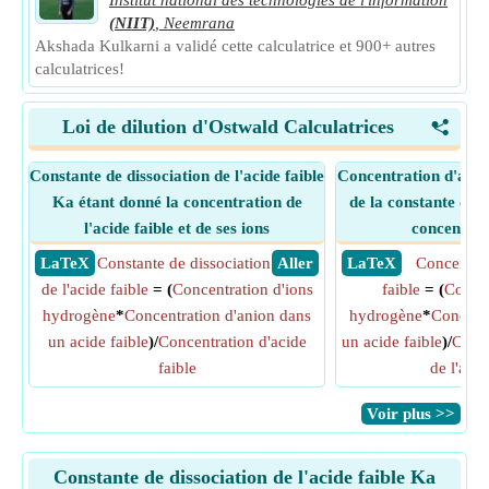
Institut national des technologies de l'information
(NIIT)
,
Neemrana
Akshada Kulkarni a validé cette calculatrice et 900+ autres
calculatrices!
Loi de dilution d'Ostwald Calculatrices
<
Constante de dissociation de l'acide faible
Concentration d'acid
Ka étant donné la concentration de
de la constante de d
l'acide faible et de ses ions
concentrat
​ LaTeX
Constante de dissociation
​ Aller
​ LaTeX
Concentrat
de l'acide faible
= (
Concentration d'ions
faible
= (
Concen
hydrogène
*
Concentration d'anion dans
hydrogène
*
Concentr
un acide faible
)/
Concentration d'acide
un acide faible
)/
Const
faible
de l'acid
​Voir plus >>
Constante de dissociation de l'acide faible Ka