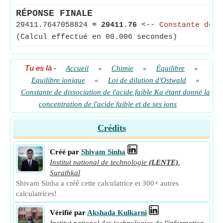
RÉPONSE FINALE
29411.7647058824
≈
29411.76
<--
Constante de d
(Calcul effectué en 00.006 secondes)
Tu es là
-
Accueil
»
Chimie
»
Équilibre
»
Equilibre ionique
»
Loi de dilution d'Ostwald
»
Constante de dissociation de l'acide faible Ka étant donné la
concentration de l'acide faible et de ses ions
Crédits
Créé par
Shivam Sinha
Institut national de technologie
(LENTE)
,
Surathkal
Shivam Sinha a créé cette calculatrice et 300+ autres
calculatrices!
Vérifié par
Akshada Kulkarni