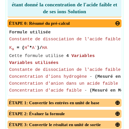
étant donné la concentration de l'acide faible et
de ses ions Solution
ÉTAPE 0: Résumé du pré-calcul
Formule utilisée
Constante de dissociation de l'acide faible
= 
+
-
K
= (
H
*
A
)/
HA
a
Cette formule utilise
4
Variables
Variables utilisées
Constante de dissociation de l'acide faible
- L
Concentration d'ions hydrogène
-
(Mesuré en Mo
Concentration d'anion dans un acide faible
-
(
Concentration d'acide faible
-
(Mesuré en Mole
ÉTAPE 1: Convertir les entrées en unité de base
ÉTAPE 2: Évaluer la formule
ÉTAPE 3: Convertir le résultat en unité de sortie