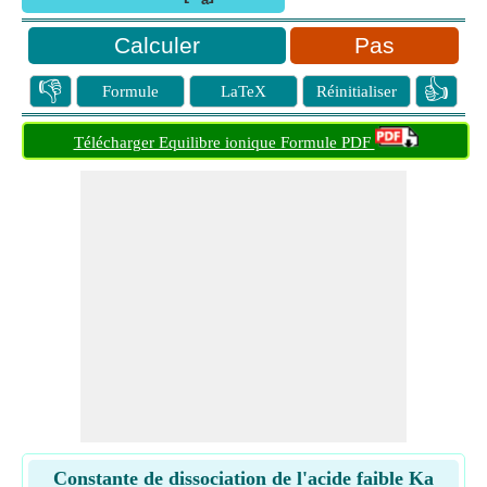
a
Pas
👎
👍
Formule
LaTeX
Réinitialiser
Télécharger Equilibre ionique Formule PDF
Constante de dissociation de l'acide faible Ka