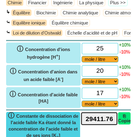
Chimie
Financier
Ingénierie
La physique
​Plus >>
↳
Équilibre
Biochimie
Chimie analytique
Chimie atmosph
⤿
Equilibre ionique
Équilibre chimique
⤿
Loi de dilution d'Ostwald
Échelle d'acidité et de pH
Force 
+10%
ⓘ
Concentration d'ions
-10%
+
hydrogène [H
]
+10%
ⓘ
Concentration d'anion dans
-10%
-
un acide faible [A
]
+10%
ⓘ
Concentration d'acide faible
-10%
[HA]
ⓘ
Constante de dissociation de
⎘
Copie
l'acide faible Ka étant donné la
concentration de l'acide faible et
de ses ions [K
]